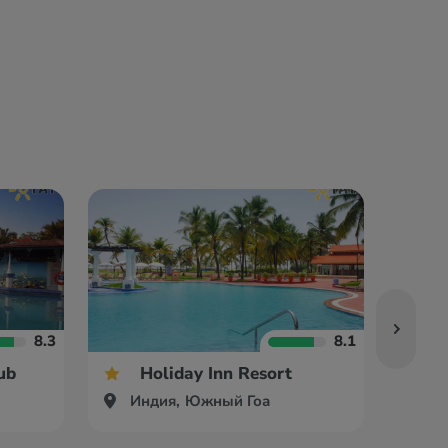
8.3
8.1
ub
Holiday Inn Resort
Индия, Южный Гоа
Ин