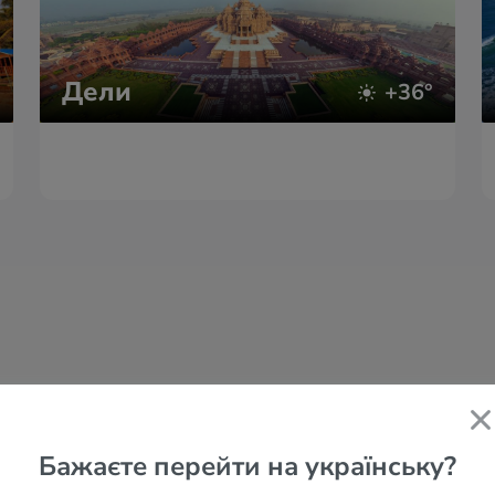
Дели
+36°
Бажаєте перейти на українську?