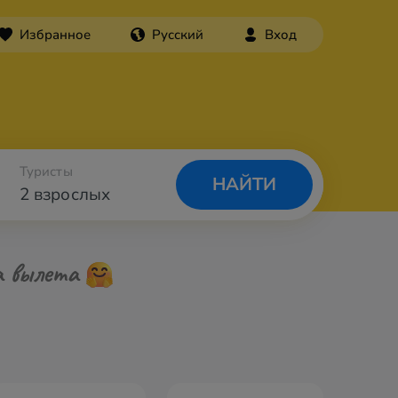
Избранное
Русский
Вход
Туристы
НАЙТИ
2 взрослых
а вылета