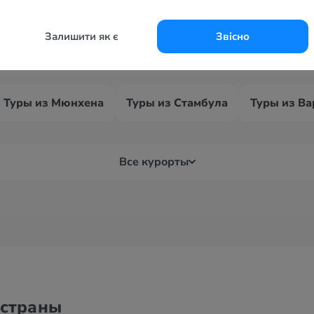
Залишити як є
Звісно
Туры из Мюнхена
Туры из Стамбула
Туры из В
Все курорты
 страны