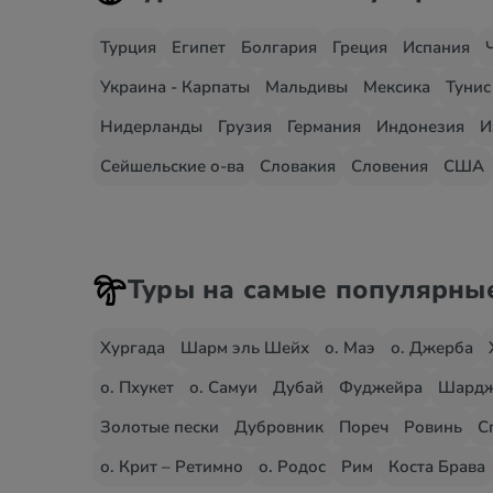
Турция
Египет
Болгария
Греция
Испания
Украина - Карпаты
Мальдивы
Мексика
Тунис
Нидерланды
Грузия
Германия
Индонезия
И
Сейшельские о-ва
Словакия
Словения
США
Туры на самые популярны
Хургада
Шарм эль Шейх
о. Маэ
о. Джерба
о. Пхукет
о. Самуи
Дубай
Фуджейра
Шард
Золотые пески
Дубровник
Пореч
Ровинь
С
о. Крит – Ретимно
о. Родос
Рим
Коста Брава