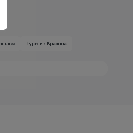
аршавы
Туры из Кракова