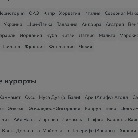
Черногория
ОАЭ
Кипр
Хорватия
Италия
Северная Мак
Украина
Шри-Ланка
Танзания
Андорра
Австрия
Вен
зраиль
Иордания
Куба
Китай
Латвия
Мальта
Марокк
Таиланд
Франция
Финляндия
Чехия
е курорты
Хаммамет
Сусс
Нуса Дуа (о. Бали)
Ари (Алифу) Атолл
Се
жа
Энкамп
Эскальдес - Энгордани
Капрун
Вена
Цель ам
плит
Айя Напа
Ларнака
Лимассол
Пафос
Карловы Вар
Коста Дорада
о. Майорка
о. Тенерифе (Канары)
Алания