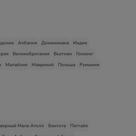
едония
Албания
Доминикана
Индия
грия
Великобритания
Вьетнам
Гонконг
о
Малайзия
Маврикий
Польша
Румыния
верный Мале Атолл
Бентота
Паттайя