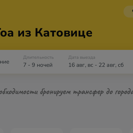
оа из Катовице
Длительность
Дата выезда
ние
7 - 9 ночей
16 авг
,
вс
-
22 авг
,
сб
обходимости бронируем трансфер до город