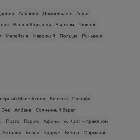
едония
Албания
Доминикана
Индия
грия
Великобритания
Вьетнам
Гонконг
о
Малайзия
Маврикий
Польша
Румыния
верный Мале Атолл
Бентота
Паттайя
 Зее
Албена
Солнечный берег
ы
Прага
Париж
Афины
о. Крит – Ираклион
Анталия
Белек
Бодрум
Кемер
Мармарис