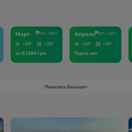
Март
Апрель
+34°
+29°
+34°
+30°
от 63384 грн
Туров нет
Показать больше