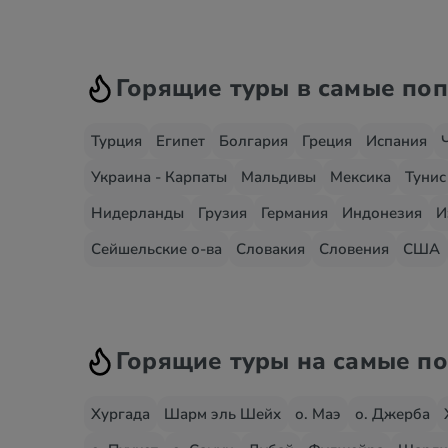
Горящие туры в самые по
Турция
Египет
Болгария
Греция
Испания
Украина - Карпаты
Мальдивы
Мексика
Тунис
Нидерланды
Грузия
Германия
Индонезия
И
Сейшельские о-ва
Словакия
Словения
США
Горящие туры на самые п
Хургада
Шарм эль Шейх
о. Маэ
о. Джерба