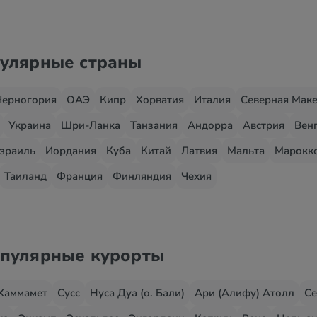
пулярные страны
Черногория
ОАЭ
Кипр
Хорватия
Италия
Северная Мак
Украина
Шри-Ланка
Танзания
Андорра
Австрия
Вен
зраиль
Иордания
Куба
Китай
Латвия
Мальта
Марокк
Таиланд
Франция
Финляндия
Чехия
опулярные курорты
Хаммамет
Сусс
Нуса Дуа (о. Бали)
Ари (Алифу) Атолл
Се