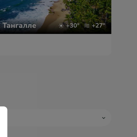
Тангалле
Га
+30°
+27°