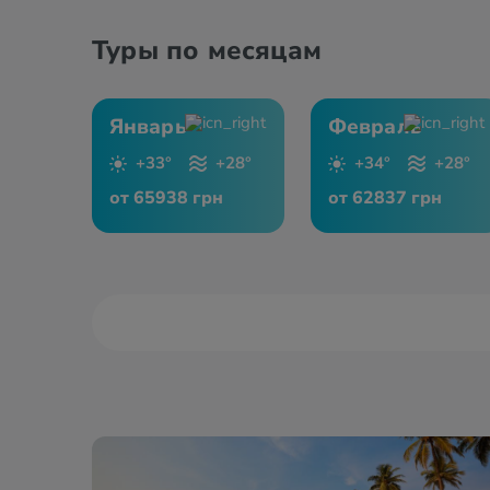
Туры по месяцам
Январь
Февраль
+33°
+28°
+34°
+28°
от 65938 грн
от 62837 грн