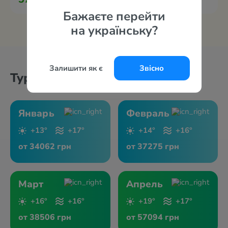
за 2-х с перелётом из Варшавы
Бажаєте перейти
на українську?
Залишити як є
Звісно
Туры по месяцам
Январь
Февраль
+13°
+17°
+14°
+16°
от 34062 грн
от 37275 грн
Март
Апрель
+16°
+16°
+19°
+17°
от 38506 грн
от 57094 грн