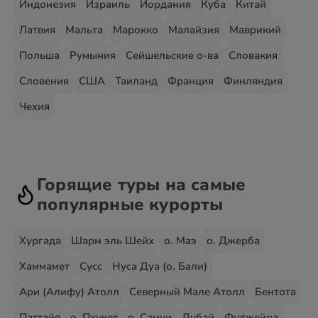
Индонезия
Израиль
Иордания
Куба
Китай
Латвия
Мальта
Марокко
Малайзия
Маврикий
Польша
Румыния
Сейшельские о-ва
Словакия
Словения
США
Таиланд
Франция
Финляндия
Чехия
Горящие туры на самые
популярные курорты
Хургада
Шарм эль Шейх
о. Маэ
о. Джерба
Хаммамет
Сусс
Нуса Дуа (о. Бали)
Ари (Алифу) Атолл
Северный Мале Атолл
Бентота
Паттайя
о. Пхукет
о. Самуи
Дубай
Фуджейра