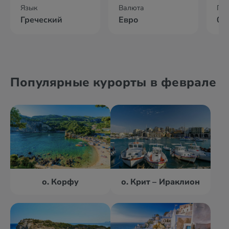
Язык
Валюта
По
Греческий
Евро
02
Популярные курорты в феврале
о. Корфу
о. Крит – Ираклион