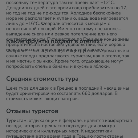
поскольку температура там не превышает +12°C.
Дождливых дней в это время года приблизительно 17,
но год на год не приходится. Холодное беспокойное
море не располагает к купанию, ведь вода нагревается
лишь до +16°C. Февраль относится к месяцам с
непостоянной погодой. Именно поэтому внезапное
выпадение снега или резкое потепление для него
считается нормой. Путешествуе по Греции в конце зимы
Какие фрукты подают в отелях?
превратиться в настоящее удовольствие, если хорошо
подготовится к причудам капризной погоды.
Февраль — месяц господства цитрусовых. Ароматные и
сочные плоды предлагаются туристам, как в отелях, так
и на местных рынках. Кроме того, отдыхающие могут
попробовать спелые бананы и вкусные яблоки.
Средняя стоимость тура
Цена тура для двоих в Грецию в последний месяц зимы
будет ориентировочно составлять 660 долларов. В
стоимость может входит завтрак.
Отзывы туристов
Туристам, отдыхающим в феврале, нравится комфортная
погода, которая прекрасно подходит для осмотра
исторических и культурных мест. К недостаткам
путешествия в это время года в Грецию гости страны