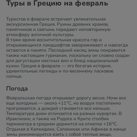
Туры в Грецию на февраль
Туристов в феврале встречает увлекательная
экскурсионная Греция. Руины древних храмов,
памятников и святынь передают неповторимую
атмосферу античной культуры.
В тоже время восхитительная красота гор и
открывающихся ландшафтов завораживают и навсегда
остаются в памяти. Последний месяц зимы понравится
также настоящим гурманам, поскольку он словно создан
для дегустации местных вин и блюд национальной
кухни. Греция в феврале — это богатая история,
удивительные легенды и по-весеннему ласковое
солнце.
Погода
Февральская погода открывает дорогу весне. Ночи все
еще холодные — около +11°C, но воздух постепенно
прогревается, а дождей становится все меньше.
Температура днем отличается на разных курортах. В
Ираклионе, а также на Родосе и Крите столбик
термометра в среднем держится на отметке +16°C.
Отдыхая в Халкидики, Салониках или Афинах в конце
зимы рекомендуется взять с собой теплые вещи,