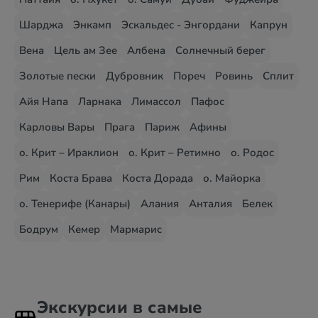
Шарджа
Энкамп
Эскальдес - Энгордани
Капрун
Вена
Цель ам Зее
Албена
Солнечный берег
Золотые пески
Дубровник
Пореч
Ровинь
Сплит
Айя Напа
Ларнака
Лимассол
Пафос
Карловы Вары
Прага
Париж
Афины
о. Крит – Ираклион
о. Крит – Ретимно
о. Родос
Рим
Коста Брава
Коста Дорада
о. Майорка
о. Тенерифе (Канары)
Алания
Анталия
Белек
Бодрум
Кемер
Мармарис
Экскурсии в самые