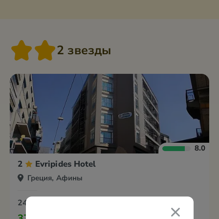
2 звезды
8.0
2
Evripides Hotel
Греция, Афины
24 февраля
5 ночей
Завтраки
37 275 грн