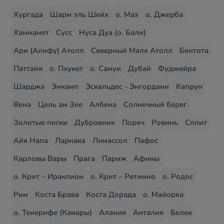
Хургада
Шарм эль Шейх
о. Маэ
о. Джерба
Хаммамет
Сусс
Нуса Дуа (о. Бали)
Ари (Алифу) Атолл
Северный Мале Атолл
Бентота
Паттайя
о. Пхукет
о. Самуи
Дубай
Фуджейра
Шарджа
Энкамп
Эскальдес - Энгордани
Капрун
Вена
Цель ам Зее
Албена
Солнечный берег
Золотые пески
Дубровник
Пореч
Ровинь
Сплит
Айя Напа
Ларнака
Лимассол
Пафос
Карловы Вары
Прага
Париж
Афины
о. Крит – Ираклион
о. Крит – Ретимно
о. Родос
Рим
Коста Брава
Коста Дорада
о. Майорка
о. Тенерифе (Канары)
Алания
Анталия
Белек