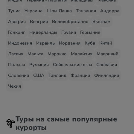
Индия
Украина - Карпаты
Мальдивы
Мексика
Тунис
Украина
Шри-Ланка
Танзания
Андорра
Австрия
Венгрия
Великобритания
Вьетнам
Гонконг
Нидерланды
Грузия
Германия
Индонезия
Израиль
Иордания
Куба
Китай
Латвия
Мальта
Марокко
Малайзия
Маврикий
Польша
Румыния
Сейшельские о-ва
Словакия
Словения
США
Таиланд
Франция
Финляндия
Чехия
Туры на самые популярные
курорты