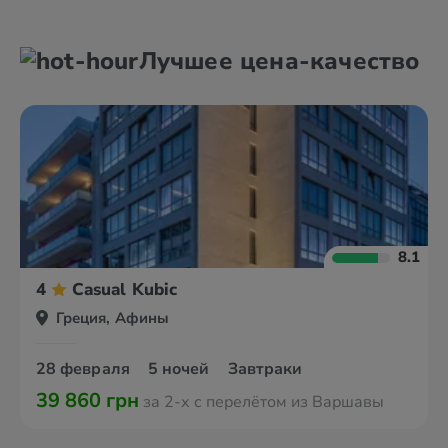
Александруполис
Афины
Лучшее цена-качество
Аттика
Волос
8.1
4
Casual Kubic
Греция, Афины
28 февраля
5 ночей
Завтраки
39 860 грн
за 2-х с перелётом из Варшавы