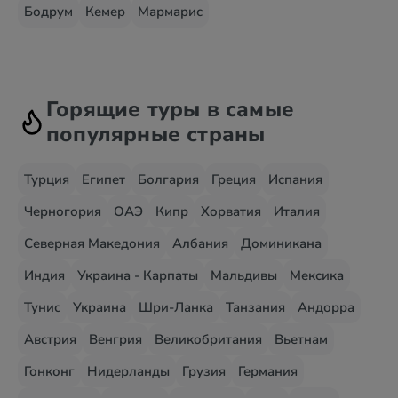
Бодрум
Кемер
Мармарис
Горящие туры в самые
популярные страны
Турция
Египет
Болгария
Греция
Испания
Черногория
ОАЭ
Кипр
Хорватия
Италия
Северная Македония
Албания
Доминикана
Индия
Украина - Карпаты
Мальдивы
Мексика
Тунис
Украина
Шри-Ланка
Танзания
Андорра
Австрия
Венгрия
Великобритания
Вьетнам
Гонконг
Нидерланды
Грузия
Германия