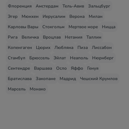
Флоренция
Амстердам
Тель-Авив
Зальцбург
Эгер
Мюнхен
Иерусалим
Верона
Милан
Карловы Вары
Стокгольм
Мертвое море
Ницца
Рига
Величка
Вроцлав
Нетания
Таллин
Копенгаген
Цюрих
Любляна
Пиза
Лиссабон
Стамбул
Брюссель
Эйлат
Неаполь
Нюрнберг
Сентендре
Варшава
Осло
Яффо
Генуя
Братислава
Закопане
Мадрид
Чешский Крумлов
Марсель
Монако