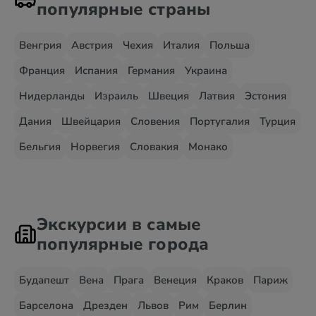
популярные страны
Венгрия
Австрия
Чехия
Италия
Польша
Франция
Испания
Германия
Украина
Нидерланды
Израиль
Швеция
Латвия
Эстония
Дания
Швейцария
Словения
Португалия
Турция
Бельгия
Норвегия
Словакия
Монако
Экскурсии в самые
популярные города
Будапешт
Вена
Прага
Венеция
Краков
Париж
Барселона
Дрезден
Львов
Рим
Берлин