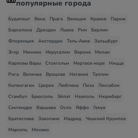
популярные города
Будапешт
Вена
Прага
Венеция
Краков
Париж
Барселона
Дрезден
Львов
Рим
Берлин
Флоренция
Амстердам
Тель-Авив
Зальцбург
Эгер
Мюнхен
Иерусалим
Верона
Милан
Карловы Вары
Стокгольм
Мертвое море
Ницца
Рига
Величка
Вроцлав
Нетания
Таллин
Копенгаген
Цюрих
Любляна
Пиза
Лиссабон
Стамбул
Брюссель
Эйлат
Неаполь
Нюрнберг
Сентендре
Варшава
Осло
Яффо
Генуя
Братислава
Закопане
Мадрид
Чешский Крумлов
Марсель
Монако