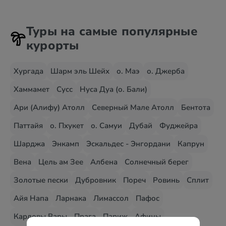
Туры на самые популярные
курорты
Хургада
Шарм эль Шейх
о. Маэ
о. Джерба
Хаммамет
Сусс
Нуса Дуа (о. Бали)
Ари (Алифу) Атолл
Северный Мале Атолл
Бентота
Паттайя
о. Пхукет
о. Самуи
Дубай
Фуджейра
Шарджа
Энкамп
Эскальдес - Энгордани
Капрун
Вена
Цель ам Зее
Албена
Солнечный берег
Золотые пески
Дубровник
Пореч
Ровинь
Сплит
Айя Напа
Ларнака
Лимассол
Пафос
Карловы Вары
Прага
Париж
Афины