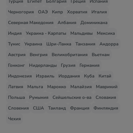
Турция
Египет
Болгария
Греция
Испания
Черногория
ОАЭ
Кипр
Хорватия
Италия
Северная Македония
Албания
Доминикана
Индия
Украина - Карпаты
Мальдивы
Мексика
Тунис
Украина
Шри-Ланка
Танзания
Андорра
Австрия
Венгрия
Великобритания
Вьетнам
Гонконг
Нидерланды
Грузия
Германия
Индонезия
Израиль
Иордания
Куба
Китай
Латвия
Мальта
Марокко
Малайзия
Маврикий
Польша
Румыния
Сейшельские о-ва
Словакия
Словения
США
Таиланд
Франция
Финляндия
Чехия