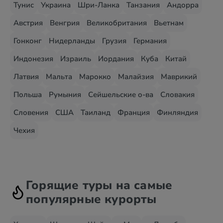
Тунис
Украина
Шри-Ланка
Танзания
Андорра
Австрия
Венгрия
Великобритания
Вьетнам
Гонконг
Нидерланды
Грузия
Германия
Индонезия
Израиль
Иордания
Куба
Китай
Латвия
Мальта
Марокко
Малайзия
Маврикий
Польша
Румыния
Сейшельские о-ва
Словакия
Словения
США
Таиланд
Франция
Финляндия
Чехия
Горящие туры на самые
популярные курорты