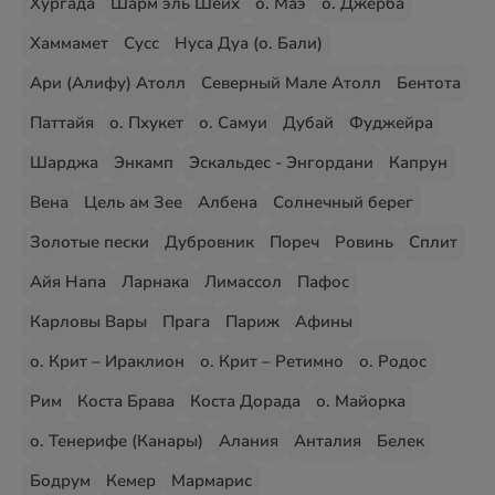
Хургада
Шарм эль Шейх
о. Маэ
о. Джерба
Хаммамет
Сусс
Нуса Дуа (о. Бали)
Ари (Алифу) Атолл
Северный Мале Атолл
Бентота
Паттайя
о. Пхукет
о. Самуи
Дубай
Фуджейра
Шарджа
Энкамп
Эскальдес - Энгордани
Капрун
Вена
Цель ам Зее
Албена
Солнечный берег
Золотые пески
Дубровник
Пореч
Ровинь
Сплит
Айя Напа
Ларнака
Лимассол
Пафос
Карловы Вары
Прага
Париж
Афины
о. Крит – Ираклион
о. Крит – Ретимно
о. Родос
Рим
Коста Брава
Коста Дорада
о. Майорка
о. Тенерифе (Канары)
Алания
Анталия
Белек
Бодрум
Кемер
Мармарис