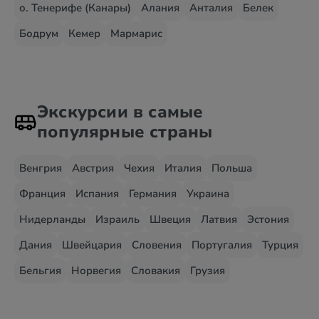
о. Тенерифе (Канары)
Алания
Анталия
Белек
Бодрум
Кемер
Мармарис
Экскурсии в самые
популярные страны
Венгрия
Австрия
Чехия
Италия
Польша
Франция
Испания
Германия
Украина
Нидерланды
Израиль
Швеция
Латвия
Эстония
Дания
Швейцария
Словения
Португалия
Турция
Бельгия
Норвегия
Словакия
Грузия