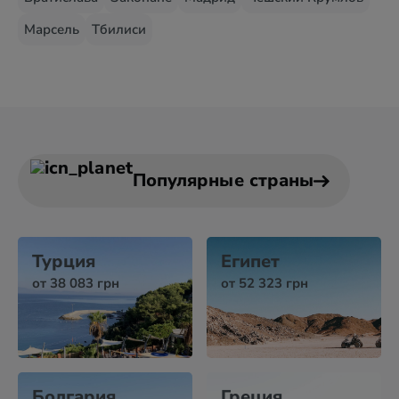
Марсель
Тбилиси
Популярные страны
Турция
Египет
от 38 083 грн
от 52 323 грн
Болгария
Греция