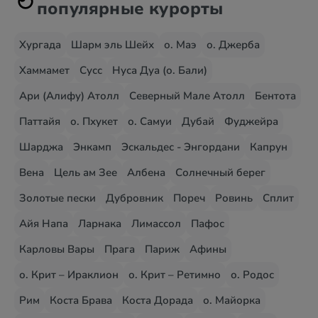
популярные курорты
Хургада
Шарм эль Шейх
о. Маэ
о. Джерба
Хаммамет
Сусс
Нуса Дуа (о. Бали)
Ари (Алифу) Атолл
Северный Мале Атолл
Бентота
Паттайя
о. Пхукет
о. Самуи
Дубай
Фуджейра
Шарджа
Энкамп
Эскальдес - Энгордани
Капрун
Вена
Цель ам Зее
Албена
Солнечный берег
Золотые пески
Дубровник
Пореч
Ровинь
Сплит
Айя Напа
Ларнака
Лимассол
Пафос
Карловы Вары
Прага
Париж
Афины
о. Крит – Ираклион
о. Крит – Ретимно
о. Родос
Рим
Коста Брава
Коста Дорада
о. Майорка