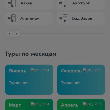
Аахен
Аугсбург
Альтенау
Бад Заров
Туры по месяцам
Январь
Февраль
Туров нет
Туров нет
Март
Апрель