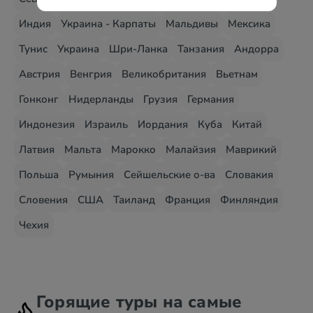
Индия
Украина - Карпаты
Мальдивы
Мексика
Тунис
Украина
Шри-Ланка
Танзания
Андорра
Австрия
Венгрия
Великобритания
Вьетнам
Гонконг
Нидерланды
Грузия
Германия
Индонезия
Израиль
Иордания
Куба
Китай
Латвия
Мальта
Марокко
Малайзия
Маврикий
Польша
Румыния
Сейшельские о-ва
Словакия
Словения
США
Таиланд
Франция
Финляндия
Чехия
Горящие туры на самые