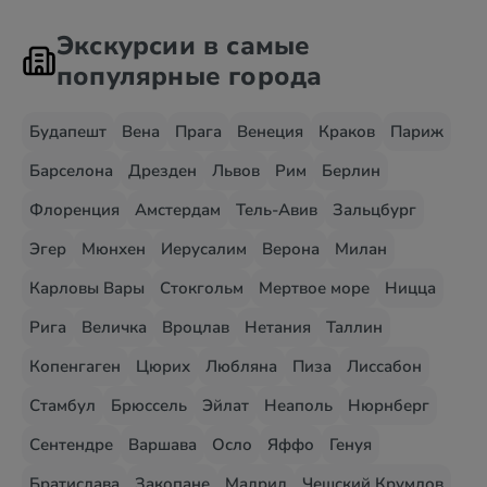
Экскурсии в самые
популярные города
Будапешт
Вена
Прага
Венеция
Краков
Париж
Барселона
Дрезден
Львов
Рим
Берлин
Флоренция
Амстердам
Тель-Авив
Зальцбург
Эгер
Мюнхен
Иерусалим
Верона
Милан
Карловы Вары
Стокгольм
Мертвое море
Ницца
Рига
Величка
Вроцлав
Нетания
Таллин
Копенгаген
Цюрих
Любляна
Пиза
Лиссабон
Стамбул
Брюссель
Эйлат
Неаполь
Нюрнберг
Сентендре
Варшава
Осло
Яффо
Генуя
Братислава
Закопане
Мадрид
Чешский Крумлов