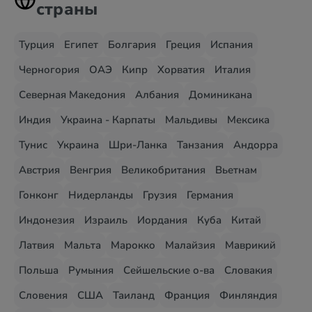
страны
Турция
Египет
Болгария
Греция
Испания
Черногория
ОАЭ
Кипр
Хорватия
Италия
Северная Македония
Албания
Доминикана
Индия
Украина - Карпаты
Мальдивы
Мексика
Тунис
Украина
Шри-Ланка
Танзания
Андорра
Австрия
Венгрия
Великобритания
Вьетнам
Гонконг
Нидерланды
Грузия
Германия
Индонезия
Израиль
Иордания
Куба
Китай
Латвия
Мальта
Марокко
Малайзия
Маврикий
Польша
Румыния
Сейшельские о-ва
Словакия
Словения
США
Таиланд
Франция
Финляндия