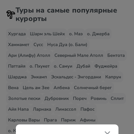
Туры на самые популярные
курорты
Хургада
Шарм эль Шейх
о. Маэ
о. Джерба
Хаммамет
Сусс
Нуса Дуа (о. Бали)
Ари (Алифу) Атолл
Северный Мале Атолл
Бентота
Паттайя
о. Пхукет
о. Самуи
Дубай
Фуджейра
Шарджа
Энкамп
Эскальдес - Энгордани
Капрун
Вена
Цель ам Зее
Албена
Солнечный берег
Золотые пески
Дубровник
Пореч
Ровинь
Сплит
Айя Напа
Ларнака
Лимассол
Пафос
Карловы Вары
Прага
Париж
Афины
о. Крит – Ираклион
о. Крит – Ретимно
о. Родос