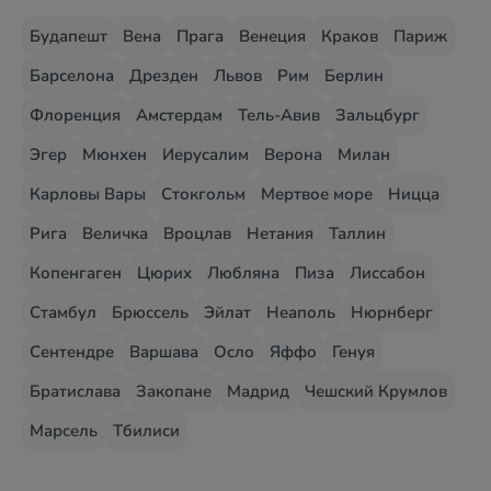
Будапешт
Вена
Прага
Венеция
Краков
Париж
Барселона
Дрезден
Львов
Рим
Берлин
Флоренция
Амстердам
Тель-Авив
Зальцбург
Эгер
Мюнхен
Иерусалим
Верона
Милан
Карловы Вары
Стокгольм
Мертвое море
Ницца
Рига
Величка
Вроцлав
Нетания
Таллин
Копенгаген
Цюрих
Любляна
Пиза
Лиссабон
Стамбул
Брюссель
Эйлат
Неаполь
Нюрнберг
Сентендре
Варшава
Осло
Яффо
Генуя
Братислава
Закопане
Мадрид
Чешский Крумлов
Марсель
Тбилиси