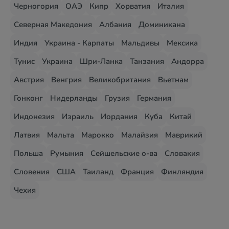
Черногория
ОАЭ
Кипр
Хорватия
Италия
Северная Македония
Албания
Доминикана
Индия
Украина - Карпаты
Мальдивы
Мексика
Тунис
Украина
Шри-Ланка
Танзания
Андорра
Австрия
Венгрия
Великобритания
Вьетнам
Гонконг
Нидерланды
Грузия
Германия
Индонезия
Израиль
Иордания
Куба
Китай
Латвия
Мальта
Марокко
Малайзия
Маврикий
Польша
Румыния
Сейшельские о-ва
Словакия
Словения
США
Таиланд
Франция
Финляндия
Чехия