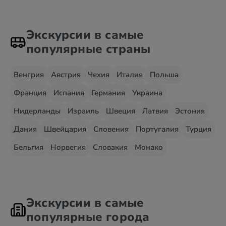
Экскурсии в самые
популярные страны
Венгрия
Австрия
Чехия
Италия
Польша
Франция
Испания
Германия
Украина
Нидерланды
Израиль
Швеция
Латвия
Эстония
Дания
Швейцария
Словения
Португалия
Турция
Бельгия
Норвегия
Словакия
Монако
Экскурсии в самые
популярные города