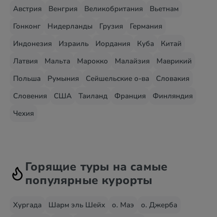
Австрия
Венгрия
Великобритания
Вьетнам
Гонконг
Нидерланды
Грузия
Германия
Индонезия
Израиль
Иордания
Куба
Китай
Латвия
Мальта
Марокко
Малайзия
Маврикий
Польша
Румыния
Сейшельские о-ва
Словакия
Словения
США
Таиланд
Франция
Финляндия
Чехия
Горящие туры на самые
популярные курорты
Хургада
Шарм эль Шейх
о. Маэ
о. Джерба