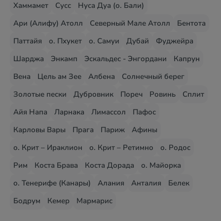
Хаммамет
Сусс
Нуса Дуа (о. Бали)
Ари (Алифу) Атолл
Северный Мале Атолл
Бентота
Паттайя
о. Пхукет
о. Самуи
Дубай
Фуджейра
Шарджа
Энкамп
Эскальдес - Энгордани
Капрун
Вена
Цель ам Зее
Албена
Солнечный берег
Золотые пески
Дубровник
Пореч
Ровинь
Сплит
Айя Напа
Ларнака
Лимассол
Пафос
Карловы Вары
Прага
Париж
Афины
о. Крит – Ираклион
о. Крит – Ретимно
о. Родос
Рим
Коста Брава
Коста Дорада
о. Майорка
о. Тенерифе (Канары)
Алания
Анталия
Белек
Бодрум
Кемер
Мармарис