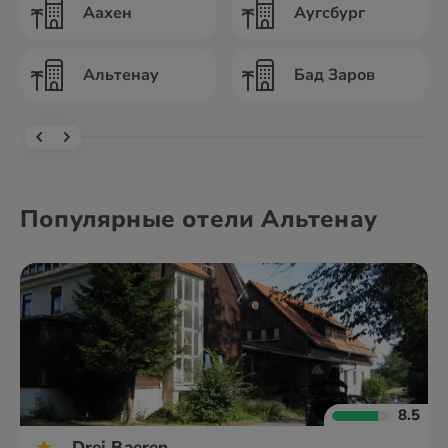
Аахен
Аугсбург
Альтенау
Бад Заров
Популярные отели Альтенау
8.5
Drei Baeren