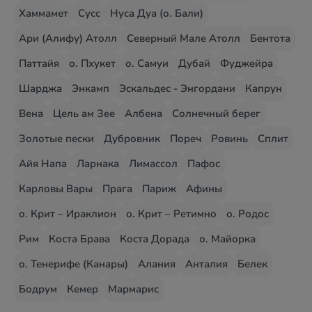
Хаммамет
Сусс
Нуса Дуа (о. Бали)
Ари (Алифу) Атолл
Северный Мале Атолл
Бентота
Паттайя
о. Пхукет
о. Самуи
Дубай
Фуджейра
Шарджа
Энкамп
Эскальдес - Энгордани
Капрун
Вена
Цель ам Зее
Албена
Солнечный берег
Золотые пески
Дубровник
Пореч
Ровинь
Сплит
Айя Напа
Ларнака
Лимассол
Пафос
Карловы Вары
Прага
Париж
Афины
о. Крит – Ираклион
о. Крит – Ретимно
о. Родос
Рим
Коста Брава
Коста Дорада
о. Майорка
о. Тенерифе (Канары)
Алания
Анталия
Белек
Бодрум
Кемер
Мармарис