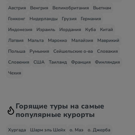
Австрия
Венгрия
Великобритания
Вьетнам
Гонконг
Нидерланды
Грузия
Германия
Индонезия
Израиль
Иордания
Куба
Китай
Латвия
Мальта
Марокко
Малайзия
Маврикий
Польша
Румыния
Сейшельские о-ва
Словакия
Словения
США
Таиланд
Франция
Финляндия
Чехия
Горящие туры на самые
популярные курорты
Хургада
Шарм эль Шейх
о. Маэ
о. Джерба