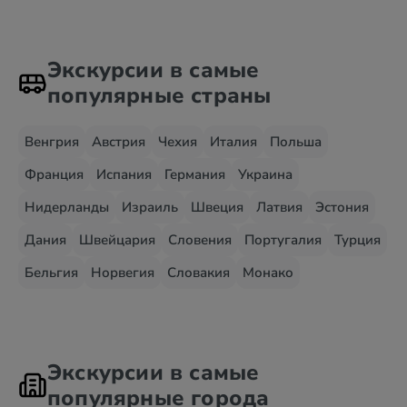
Экскурсии в самые
популярные страны
Венгрия
Австрия
Чехия
Италия
Польша
Франция
Испания
Германия
Украина
Нидерланды
Израиль
Швеция
Латвия
Эстония
Дания
Швейцария
Словения
Португалия
Турция
Бельгия
Норвегия
Словакия
Монако
Экскурсии в самые
популярные города