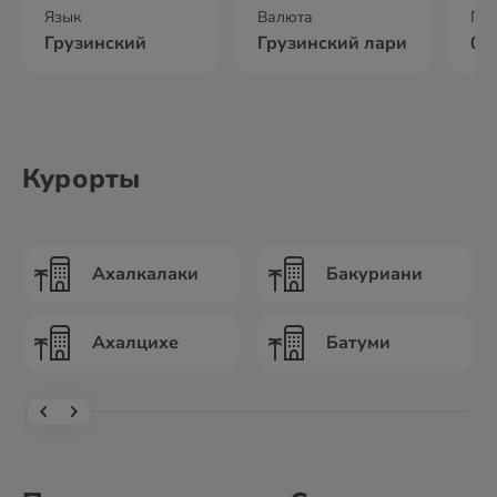
Язык
Валюта
По
Грузинский
Грузинский лари
02
Курорты
Ахалкалаки
Бакуриани
Ахалцихе
Батуми