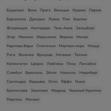
Будапешт
Вена
Прага
Венеция
Краков
Париж
Барселона
Дрезден
Львов
Рим
Берлин
Флоренция
Амстердам
Тель-Авив
Зальцбург
Эгер
Мюнхен
Иерусалим
Верона
Милан
Карловы Вары
Стокгольм
Мертвое море
Ницца
Рига
Величка
Вроцлав
Нетания
Таллин
Копенгаген
Цюрих
Любляна
Пиза
Лиссабон
Стамбул
Брюссель
Эйлат
Неаполь
Нюрнберг
Сентендре
Варшава
Осло
Яффо
Генуя
Братислава
Закопане
Мадрид
Чешский Крумлов
Марсель
Монако