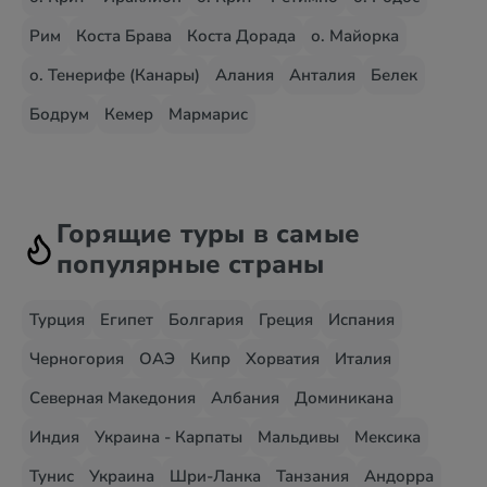
Рим
Коста Брава
Коста Дорада
о. Майорка
о. Тенерифе (Канары)
Алания
Анталия
Белек
Бодрум
Кемер
Мармарис
Горящие туры в самые
популярные страны
Турция
Египет
Болгария
Греция
Испания
Черногория
ОАЭ
Кипр
Хорватия
Италия
Северная Македония
Албания
Доминикана
Индия
Украина - Карпаты
Мальдивы
Мексика
Тунис
Украина
Шри-Ланка
Танзания
Андорра