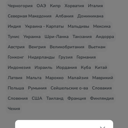
Черногория
ОАЭ
Кипр
Хорватия
Италия
Северная Македония
Албания
Доминикана
Индия
Украина - Карпаты
Мальдивы
Мексика
Тунис
Украина
Шри-Ланка
Танзания
Андорра
Австрия
Венгрия
Великобритания
Вьетнам
Гонконг
Нидерланды
Грузия
Германия
Индонезия
Израиль
Иордания
Куба
Китай
Латвия
Мальта
Марокко
Малайзия
Маврикий
Польша
Румыния
Сейшельские о-ва
Словакия
Словения
США
Таиланд
Франция
Финляндия
Чехия