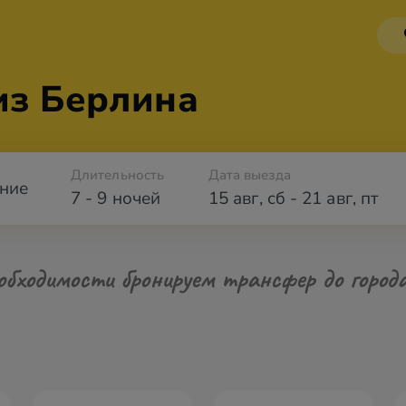
из Берлина
Длительность
Дата выезда
ние
7 - 9 ночей
15 авг
,
сб
-
21 авг
,
пт
обходимости бронируем трансфер до город