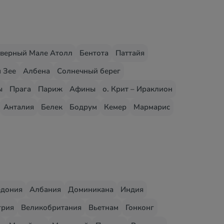
верный Мале Атолл
Бентота
Паттайя
 Зее
Албена
Солнечный берег
ы
Прага
Париж
Афины
о. Крит – Ираклион
Анталия
Белек
Бодрум
Кемер
Мармарис
едония
Албания
Доминикана
Индия
грия
Великобритания
Вьетнам
Гонконг