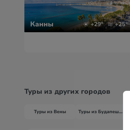
Канны
+29°
+25°
Туры из других городов
Туры из Вены
Туры из Будапешта