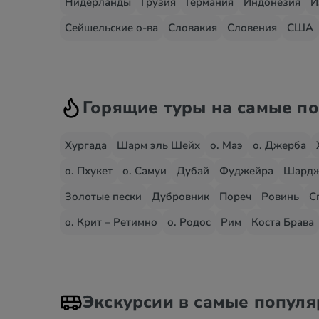
Нидерланды
Грузия
Германия
Индонезия
И
Сейшельские о-ва
Словакия
Словения
США
Горящие туры на самые п
Хургада
Шарм эль Шейх
о. Маэ
о. Джерба
о. Пхукет
о. Самуи
Дубай
Фуджейра
Шард
Золотые пески
Дубровник
Пореч
Ровинь
С
о. Крит – Ретимно
о. Родос
Рим
Коста Брава
Экскурсии в самые попул