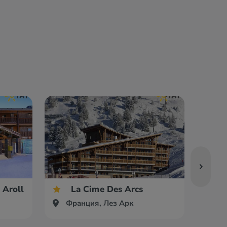
 Arolles
La Cime Des Arcs
Франция, Лез Арк
Фр