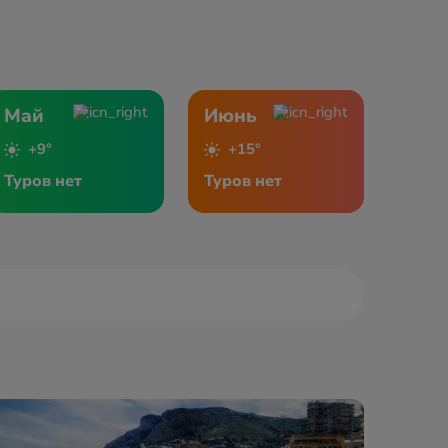
Май
Июнь
+9°
+15°
Туров нет
Туров нет