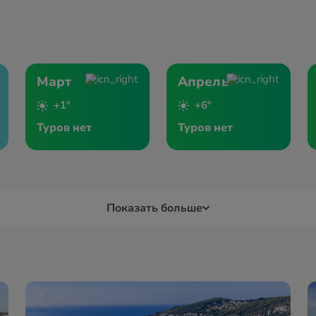
Март
Апрель
+1°
+6°
Туров нет
Туров нет
Показать больше