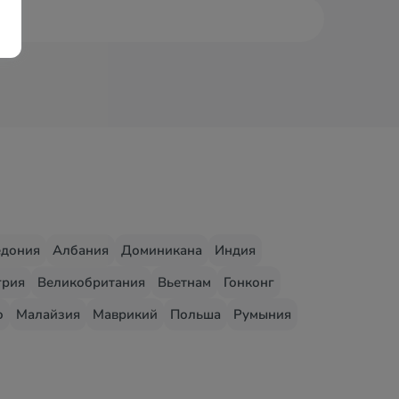
едония
Албания
Доминикана
Индия
грия
Великобритания
Вьетнам
Гонконг
о
Малайзия
Маврикий
Польша
Румыния