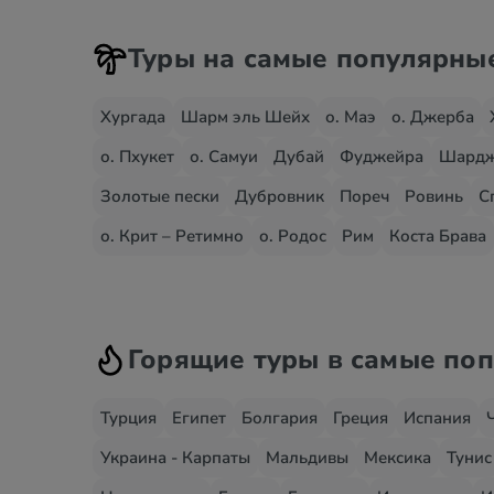
Туры на самые популярны
Хургада
Шарм эль Шейх
о. Маэ
о. Джерба
о. Пхукет
о. Самуи
Дубай
Фуджейра
Шард
Золотые пески
Дубровник
Пореч
Ровинь
С
о. Крит – Ретимно
о. Родос
Рим
Коста Брава
Горящие туры в самые по
Турция
Египет
Болгария
Греция
Испания
Украина - Карпаты
Мальдивы
Мексика
Тунис