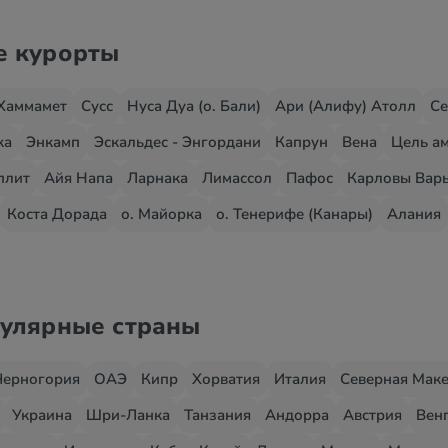
е курорты
Хаммамет
Сусс
Нуса Дуа (о. Бали)
Ари (Алифу) Атолл
Се
жа
Энкамп
Эскальдес - Энгордани
Капрун
Вена
Цель ам
плит
Айя Напа
Ларнака
Лимассол
Пафос
Карловы Вар
Коста Дорада
о. Майорка
о. Тенерифе (Канары)
Алания
пулярные страны
Черногория
ОАЭ
Кипр
Хорватия
Италия
Северная Мак
Украина
Шри-Ланка
Танзания
Андорра
Австрия
Вен