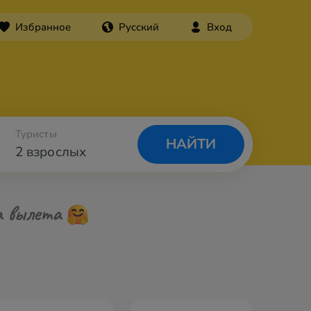
Избранное
Русский
Вход
Туристы
НАЙТИ
2 взрослых
а вылета