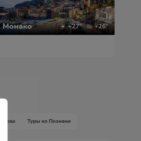
Монако
Ко
+27°
+26°
ракова
Туры из Познани