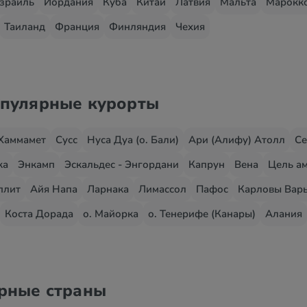
зраиль
Иордания
Куба
Китай
Латвия
Мальта
Марокк
Таиланд
Франция
Финляндия
Чехия
опулярные курорты
Хаммамет
Сусс
Нуса Дуа (о. Бали)
Ари (Алифу) Атолл
Се
жа
Энкамп
Эскальдес - Энгордани
Капрун
Вена
Цель ам
плит
Айя Напа
Ларнака
Лимассол
Пафос
Карловы Вар
Коста Дорада
о. Майорка
о. Тенерифе (Канары)
Алания
ярные страны