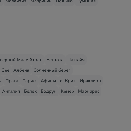
о
Малайзия
Маврикий
Польша
Румыния
верный Мале Атолл
Бентота
Паттайя
 Зее
Албена
Солнечный берег
ы
Прага
Париж
Афины
о. Крит – Ираклион
Анталия
Белек
Бодрум
Кемер
Мармарис