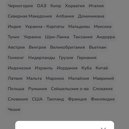
Черногория
ОАЭ
Кипр
Хорватия
Италия
Северная Македония
Албания
Доминикана
Индия
Украина - Карпаты
Мальдивы
Мексика
Тунис
Украина
Шри-Ланка
Танзания
Андорра
Австрия
Венгрия
Великобритания
Вьетнам
Гонконг
Нидерланды
Грузия
Германия
Индонезия
Израиль
Иордания
Куба
Китай
Латвия
Мальта
Марокко
Малайзия
Маврикий
Польша
Румыния
Сейшельские о-ва
Словакия
Словения
США
Таиланд
Франция
Финляндия
Чехия