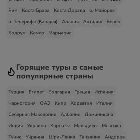
Рим
Коста Брава
Коста Дорада
о. Майорка
о. Тенерифе (Канары)
Алания
Анталия
Белек
Бодрум
Кемер
Мармарис
Горящие туры в самые
популярные страны
Турция
Египет
Болгария
Греция
Испания
Черногория
ОАЭ
Кипр
Хорватия
Италия
Северная Македония
Албания
Доминикана
Индия
Украина - Карпаты
Мальдивы
Мексика
Тунис
Украина
Шри-Ланка
Танзания
Андорра