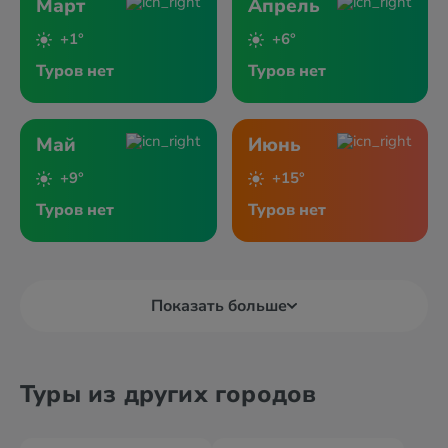
Март
Апрель
+1°
+6°
Туров нет
Туров нет
Май
Июнь
+9°
+15°
Туров нет
Туров нет
Показать больше
Туры из других городов