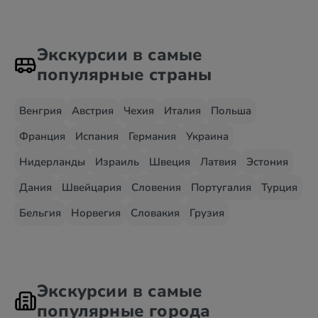
Экскурсии в самые
популярные страны
Венгрия
Австрия
Чехия
Италия
Польша
Франция
Испания
Германия
Украина
Нидерланды
Израиль
Швеция
Латвия
Эстония
Дания
Швейцария
Словения
Португалия
Турция
Бельгия
Норвегия
Словакия
Грузия
Экскурсии в самые
популярные города