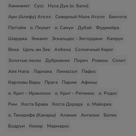
Хаммамет
Сусс
Нуса Дуа (о. Бали)
Ари (Алифу) Атолл
Северный Мале Атолл
Бентота
Паттайя
о. Пхукет
о. Самуи
Дубай
Фуджейра
Шарджа
Энкамп
Эскальдес - Энгордани
Капрун
Вена
Цель ам Зее
Албена
Солнечный берег
Золотые пески
Дубровник
Пореч
Ровинь
Сплит
Айя Напа
Ларнака
Лимассол
Пафос
Карловы Вары
Прага
Париж
Афины
о. Крит – Ираклион
о. Крит – Ретимно
о. Родос
Рим
Коста Брава
Коста Дорада
о. Майорка
о. Тенерифе (Канары)
Алания
Анталия
Белек
Бодрум
Кемер
Мармарис