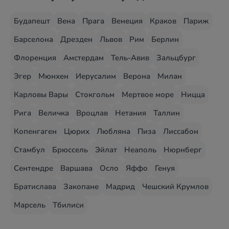
Будапешт
Вена
Прага
Венеция
Краков
Париж
Барселона
Дрезден
Львов
Рим
Берлин
Флоренция
Амстердам
Тель-Авив
Зальцбург
Эгер
Мюнхен
Иерусалим
Верона
Милан
Карловы Вары
Стокгольм
Мертвое море
Ницца
Рига
Величка
Вроцлав
Нетания
Таллин
Копенгаген
Цюрих
Любляна
Пиза
Лиссабон
Стамбул
Брюссель
Эйлат
Неаполь
Нюрнберг
Сентендре
Варшава
Осло
Яффо
Генуя
Братислава
Закопане
Мадрид
Чешский Крумлов
Марсель
Тбилиси