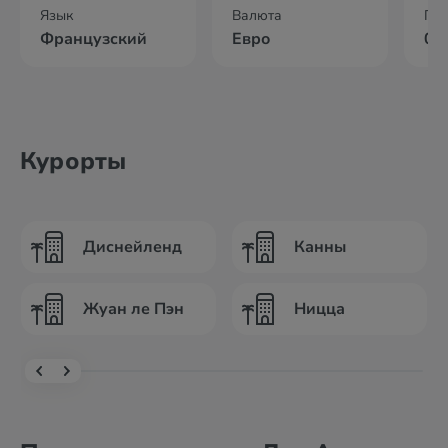
Язык
Валюта
По
Французский
Евро
03
Курорты
Диснейленд
Канны
Жуан ле Пэн
Ницца