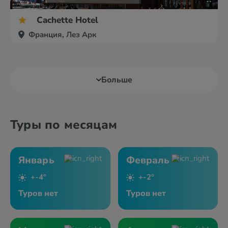
Cachette Hotel
Франция, Лез Арк
Больше
Туры по месяцам
Январь
Февраль
+-4°
+-2°
Туров нет
Туров нет