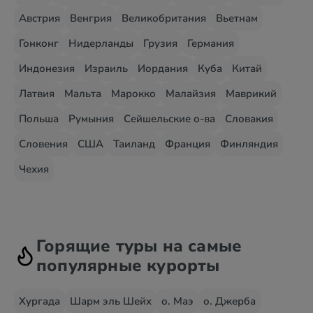
Австрия
Венгрия
Великобритания
Вьетнам
Гонконг
Нидерланды
Грузия
Германия
Индонезия
Израиль
Иордания
Куба
Китай
Латвия
Мальта
Марокко
Малайзия
Маврикий
Польша
Румыния
Сейшельские о-ва
Словакия
Словения
США
Таиланд
Франция
Финляндия
Чехия
Горящие туры на самые
популярные курорты
Хургада
Шарм эль Шейх
о. Маэ
о. Джерба