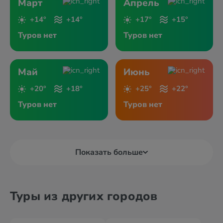
Март
Апрель
+14°
+14°
+17°
+15°
Туров нет
Туров нет
Май
Июнь
+20°
+18°
+25°
+22°
Туров нет
Туров нет
Показать больше
Туры из других городов