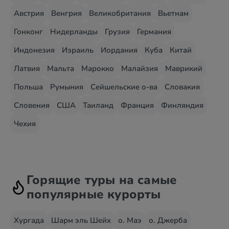
Австрия
Венгрия
Великобритания
Вьетнам
Гонконг
Нидерланды
Грузия
Германия
Индонезия
Израиль
Иордания
Куба
Китай
Латвия
Мальта
Марокко
Малайзия
Маврикий
Польша
Румыния
Сейшельские о-ва
Словакия
Словения
США
Таиланд
Франция
Финляндия
Чехия
Горящие туры на самые
популярные курорты
Хургада
Шарм эль Шейх
о. Маэ
о. Джерба