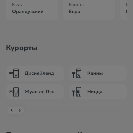
Язык
Валюта
По
Французский
Евро
03
Курорты
Диснейленд
Канны
Жуан ле Пэн
Ницца