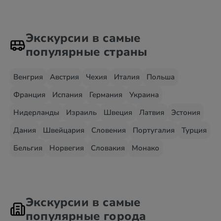
Экскурсии в самые
популярные страны
Венгрия
Австрия
Чехия
Италия
Польша
Франция
Испания
Германия
Украина
Нидерланды
Израиль
Швеция
Латвия
Эстония
Дания
Швейцария
Словения
Португалия
Турция
Бельгия
Норвегия
Словакия
Монако
Экскурсии в самые
популярные города