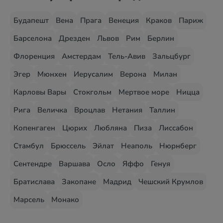
Будапешт
Вена
Прага
Венеция
Краков
Париж
Барселона
Дрезден
Львов
Рим
Берлин
Флоренция
Амстердам
Тель-Авив
Зальцбург
Эгер
Мюнхен
Иерусалим
Верона
Милан
Карловы Вары
Стокгольм
Мертвое море
Ницца
Рига
Величка
Вроцлав
Нетания
Таллин
Копенгаген
Цюрих
Любляна
Пиза
Лиссабон
Стамбул
Брюссель
Эйлат
Неаполь
Нюрнберг
Сентендре
Варшава
Осло
Яффо
Генуя
Братислава
Закопане
Мадрид
Чешский Крумлов
Марсель
Монако