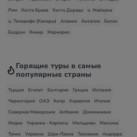
Рим
Коста Брава
Коста Дорада
о. Майорка
о. Тенерифе (Канары)
Алания
Анталия
Белек
Бодрум
Кемер
Мармарис
Горящие туры в самые
популярные страны
Турция
Египет
Болгария
Греция
Испания
Черногория
ОАЭ
Кипр
Хорватия
Италия
Северная Македония
Албания
Доминикана
Индия
Украина - Карпаты
Мальдивы
Мексика
Тунис
Украина
Шри-Ланка
Танзания
Андорра