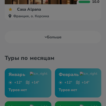
10.0
Casa Alpana
Франция, о. Корсика
Больше
Туры по месяцам
Январь
Февраль
+12°
+14°
+12°
+14°
Туров нет
Туров нет