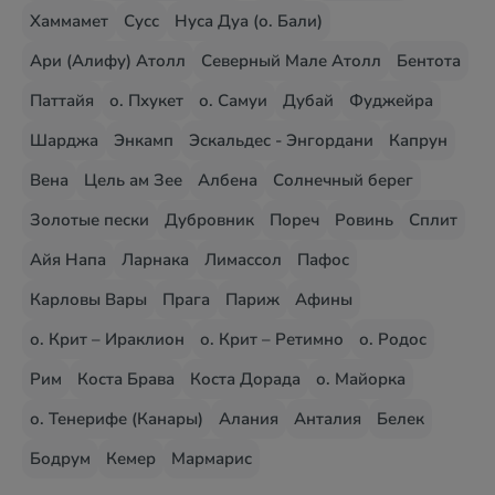
Хаммамет
Сусс
Нуса Дуа (о. Бали)
Ари (Алифу) Атолл
Северный Мале Атолл
Бентота
Паттайя
о. Пхукет
о. Самуи
Дубай
Фуджейра
Шарджа
Энкамп
Эскальдес - Энгордани
Капрун
Вена
Цель ам Зее
Албена
Солнечный берег
Золотые пески
Дубровник
Пореч
Ровинь
Сплит
Айя Напа
Ларнака
Лимассол
Пафос
Карловы Вары
Прага
Париж
Афины
о. Крит – Ираклион
о. Крит – Ретимно
о. Родос
Рим
Коста Брава
Коста Дорада
о. Майорка
о. Тенерифе (Канары)
Алания
Анталия
Белек
Бодрум
Кемер
Мармарис