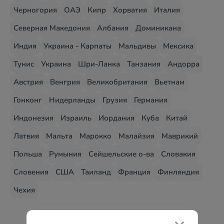
Черногория
ОАЭ
Кипр
Хорватия
Италия
Северная Македония
Албания
Доминикана
Индия
Украина - Карпаты
Мальдивы
Мексика
Тунис
Украина
Шри-Ланка
Танзания
Андорра
Австрия
Венгрия
Великобритания
Вьетнам
Гонконг
Нидерланды
Грузия
Германия
Индонезия
Израиль
Иордания
Куба
Китай
Латвия
Мальта
Марокко
Малайзия
Маврикий
Польша
Румыния
Сейшельские о-ва
Словакия
Словения
США
Таиланд
Франция
Финляндия
Чехия