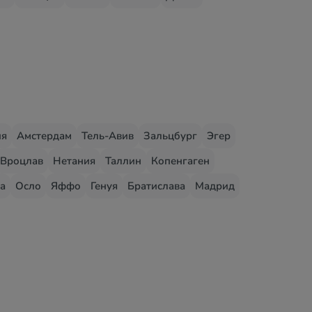
ия
Амстердам
Тель-Авив
Зальцбург
Эгер
Вроцлав
Нетания
Таллин
Копенгаген
а
Осло
Яффо
Генуя
Братислава
Мадрид