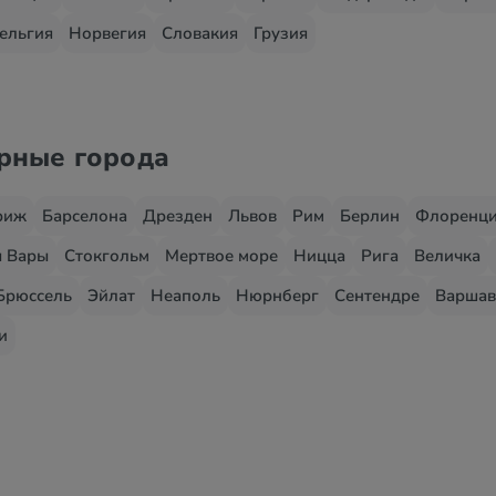
ельгия
Норвегия
Словакия
Грузия
ярные города
риж
Барселона
Дрезден
Львов
Рим
Берлин
Флоренц
 Вары
Стокгольм
Мертвое море
Ницца
Рига
Величка
Брюссель
Эйлат
Неаполь
Нюрнберг
Сентендре
Варшав
и