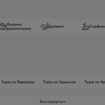
Водные
Дайвинг
Серфин
развлечения
Туры из Варшавы
Туры из Гданьска
Туры из К
Все курорты