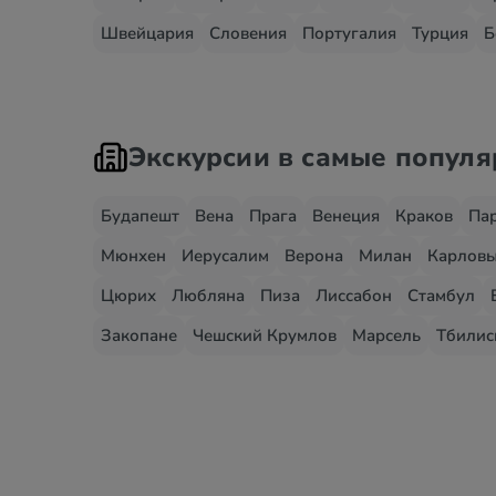
Швейцария
Словения
Португалия
Турция
Б
Экскурсии в самые попул
Будапешт
Вена
Прага
Венеция
Краков
Па
Мюнхен
Иерусалим
Верона
Милан
Карловы
Цюрих
Любляна
Пиза
Лиссабон
Стамбул
Закопане
Чешский Крумлов
Марсель
Тбилис