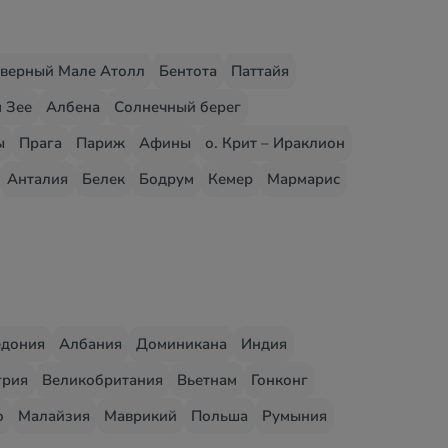
верный Мале Атолл
Бентота
Паттайя
 Зее
Албена
Солнечный берег
ы
Прага
Париж
Афины
о. Крит – Ираклион
Анталия
Белек
Бодрум
Кемер
Мармарис
едония
Албания
Доминикана
Индия
грия
Великобритания
Вьетнам
Гонконг
о
Малайзия
Маврикий
Польша
Румыния