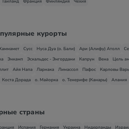
Таиланд
Франция
Финляндия
Чехия
опулярные курорты
Хаммамет
Сусс
Нуса Дуа (о. Бали)
Ари (Алифу) Атолл
Се
жа
Энкамп
Эскальдес - Энгордани
Капрун
Вена
Цель ам
плит
Айя Напа
Ларнака
Лимассол
Пафос
Карловы Вар
Коста Дорада
о. Майорка
о. Тенерифе (Канары)
Алания
ярные страны
ранция
Испания
Германия
Украина
Нидерланды
Израи