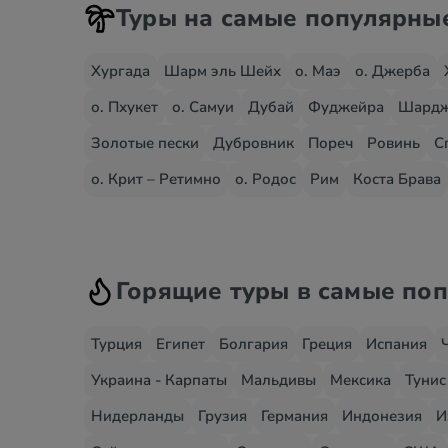
Туры на самые популярны
Хургада
Шарм эль Шейх
о. Маэ
о. Джерба
о. Пхукет
о. Самуи
Дубай
Фуджейра
Шард
Золотые пески
Дубровник
Пореч
Ровинь
С
о. Крит – Ретимно
о. Родос
Рим
Коста Брава
Горящие туры в самые по
Турция
Египет
Болгария
Греция
Испания
Украина - Карпаты
Мальдивы
Мексика
Тунис
Нидерланды
Грузия
Германия
Индонезия
И