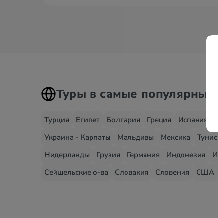
Туры в самые популярные
Турция
Египет
Болгария
Греция
Испания
Украина - Карпаты
Мальдивы
Мексика
Тунис
Нидерланды
Грузия
Германия
Индонезия
И
Сейшельские о-ва
Словакия
Словения
США