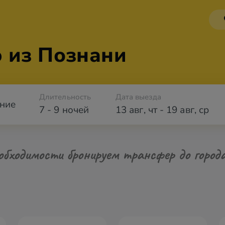
 из Познани
Длительность
Дата выезда
ние
7 - 9 ночей
13 авг
,
чт
-
19 авг
,
ср
обходимости бронируем трансфер до город