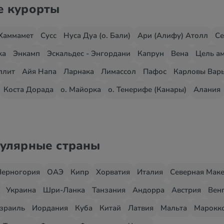
е курорты
Хаммамет
Сусс
Нуса Дуа (о. Бали)
Ари (Алифу) Атолл
Се
жа
Энкамп
Эскальдес - Энгордани
Капрун
Вена
Цель ам
плит
Айя Напа
Ларнака
Лимассол
Пафос
Карловы Вар
Коста Дорада
о. Майорка
о. Тенерифе (Канары)
Алания
пулярные страны
Черногория
ОАЭ
Кипр
Хорватия
Италия
Северная Мак
Украина
Шри-Ланка
Танзания
Андорра
Австрия
Вен
зраиль
Иордания
Куба
Китай
Латвия
Мальта
Марокк