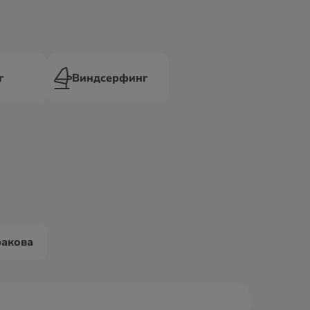
г
Виндсерфинг
ракова