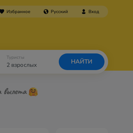
Избранное
Русский
Вход
Туристы
НАЙТИ
2 взрослых
а вылета