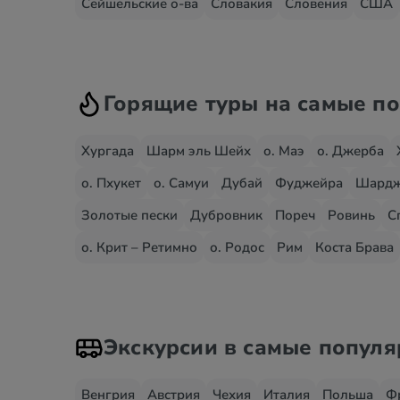
Сейшельские о-ва
Словакия
Словения
США
Горящие туры на самые п
Хургада
Шарм эль Шейх
о. Маэ
о. Джерба
о. Пхукет
о. Самуи
Дубай
Фуджейра
Шард
Золотые пески
Дубровник
Пореч
Ровинь
С
о. Крит – Ретимно
о. Родос
Рим
Коста Брава
Экскурсии в самые попул
Венгрия
Австрия
Чехия
Италия
Польша
Ф