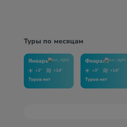
Туры по месяцам
Январь
Февраль
+2°
+14°
+3°
+14°
Туров нет
Туров нет