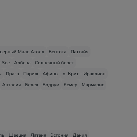
верный Мале Атолл
Бентота
Паттайя
 Зее
Албена
Солнечный берег
ы
Прага
Париж
Афины
о. Крит – Ираклион
Анталия
Белек
Бодрум
Кемер
Мармарис
ль
Швеция
Латвия
Эстония
Дания