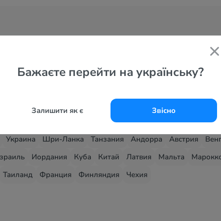
Бажаєте перейти на українську?
 страны
Залишити як є
Звісно
Черногория
ОАЭ
Кипр
Хорватия
Италия
Северная Мак
Украина
Шри-Ланка
Танзания
Андорра
Австрия
Вен
зраиль
Иордания
Куба
Китай
Латвия
Мальта
Марокк
Таиланд
Франция
Финляндия
Чехия