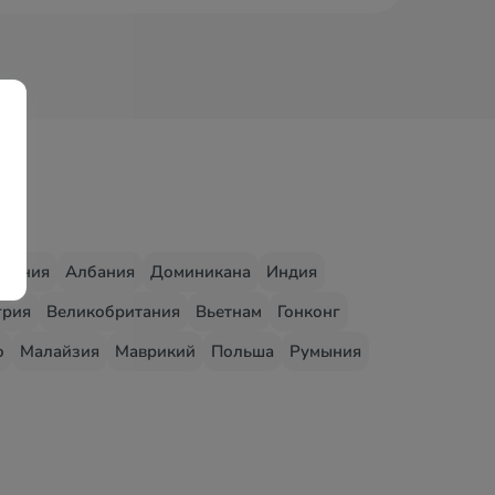
едония
Албания
Доминикана
Индия
грия
Великобритания
Вьетнам
Гонконг
о
Малайзия
Маврикий
Польша
Румыния