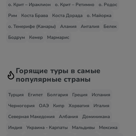
о. Крит – Ираклион
о. Крит – Ретимно
о. Родос
Рим
Коста Брава
Коста Дорада
о. Майорка
о. Тенерифе (Канары)
Алания
Анталия
Белек
Бодрум
Кемер
Мармарис
Горящие туры в самые
популярные страны
Турция
Египет
Болгария
Греция
Испания
Черногория
ОАЭ
Кипр
Хорватия
Италия
Северная Македония
Албания
Доминикана
Индия
Украина - Карпаты
Мальдивы
Мексика