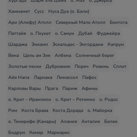
Хургада
Шарм эль Шейх
о. Маэ
о. Джерба
Хаммамет
Сусс
Нуса Дуа (о. Бали)
Ари (Алифу) Атолл
Северный Мале Атолл
Бентота
Паттайя
о. Пхукет
о. Самуи
Дубай
Фуджейра
Шарджа
Энкамп
Эскальдес - Энгордани
Капрун
Вена
Цель ам Зее
Албена
Солнечный берег
Золотые пески
Дубровник
Пореч
Ровинь
Сплит
Айя Напа
Ларнака
Лимассол
Пафос
Карловы Вары
Прага
Париж
Афины
о. Крит – Ираклион
о. Крит – Ретимно
о. Родос
Рим
Коста Брава
Коста Дорада
о. Майорка
о. Тенерифе (Канары)
Алания
Анталия
Белек
Бодрум
Кемер
Мармарис