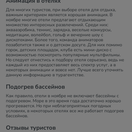
Анимация в отелях
Для многих туристов, при выборе отеля для отдыха,
важным критерием является хорошая анимация. В
ноябре многие отели предлагают отдыхающим
множество интересных развлечений. Среди них:
аквааэробика, теннис, зарядка, веселые конкурсы,
медитации, волейбол, гольф и вечерние шоу с
дискотеками. Более того, команда аниматоров
позаботится также и о детском досуге. Для них помимо
горок, детских площадок, клуба есть мини-диско с
возможностью посмотреть популярные мультфильмы.
Но следует отнестись к подбору отеля серьезно, ведь не
каждый из них предоставляет весь спектр услуг, а в
некоторых анимации и вовсе нет. Лучше всего уточнять
данную информацию в турагентстве.
Подогрев бассейнов
Как правило, отели в ноябре не включают бассейны с
подогревом. Море в это время года достаточно хорошо
прогревается. Но при неблагоприятных погодных
условиях, в некоторых отелях все же работает подогрев
бассейнов.
Отзывы туристов