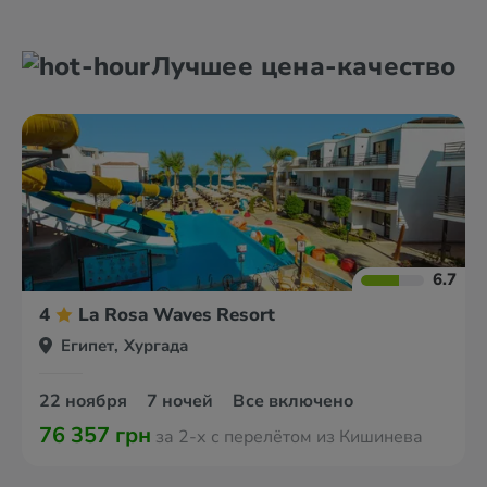
Александрия
Дахаб
Лучшее цена-качество
Асуан
Каир
6.7
4
La Rosa Waves Resort
Египет, Хургада
22 ноября
7 ночей
Все включено
76 357 грн
за 2-х с перелётом из Кишинева