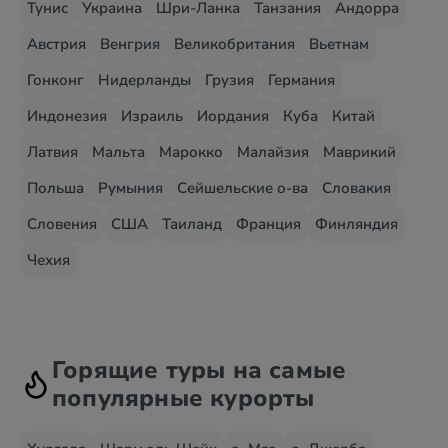
Тунис
Украина
Шри-Ланка
Танзания
Андорра
Австрия
Венгрия
Великобритания
Вьетнам
Гонконг
Нидерланды
Грузия
Германия
Индонезия
Израиль
Иордания
Куба
Китай
Латвия
Мальта
Марокко
Малайзия
Маврикий
Польша
Румыния
Сейшельские о-ва
Словакия
Словения
США
Таиланд
Франция
Финляндия
Чехия
Горящие туры на самые
популярные курорты