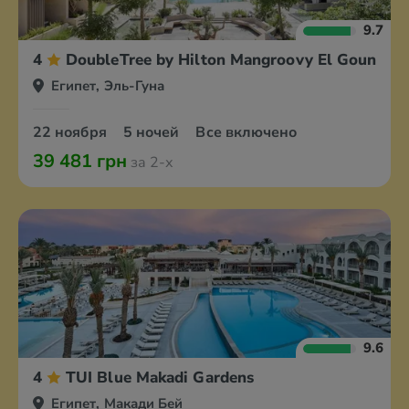
9.7
4
DoubleTree by Hilton Mangroovy El Gouna Re
Египет, Эль-Гуна
22 ноября
5 ночей
Все включено
39 481 грн
за 2-х
9.6
4
TUI Blue Makadi Gardens
Египет, Макади Бей