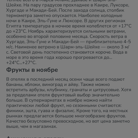
Шейхе. На пару градусов прохладнее в Каире, Луксоре,
Хургаде и Макади-Бей. После захода солнца, столбик
термометра заметно опускается. Наиболее холодные
ночи в Каире, Эль-Гуне и Люксоре. В других регионах
Египта температура в ночное время колеблется от +17°C
до +23°C. Ноябрь характеризуется сильными ветрами,
особенно во второй половине месяца. Скорость ветра в
Хургаде, Эль-Гуне и Макади-Бей — приблизительно 4-5
м/с. Наименее ветрено в Шарм-эль-Шейхе — около 3 м/
с. Световой день постепенно становится короче. Вода в
море в это время года хорошо прогревается до
+24°C...+27°C.
Фрукты в ноябре
В отелях в последний месяц осени чаще всего подают
бананы, яблоки, виноград и айву. Также можно
встретить арбузы, клубнику, гранаты и цитрусовые. Хотя
за пределами отеля фруктовый выбор значительно
больше. В супермаркетах в ноябре можно найти
практически любой фрукт, но сезонными считаются:
финики, эшта, гуава и физалис. Кроме того, на местных
рынках предлагается большое многообразие фруктов.
Качество безусловно превосходное, но вот цена заметно
выше, чем в магазинах.