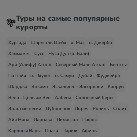
Туры на самые популярные
курорты
Хургада
Шарм эль Шейх
о. Маэ
о. Джерба
Хаммамет
Сусс
Нуса Дуа (о. Бали)
Ари (Алифу) Атолл
Северный Мале Атолл
Бентота
Паттайя
о. Пхукет
о. Самуи
Дубай
Фуджейра
Шарджа
Энкамп
Эскальдес - Энгордани
Капрун
Вена
Цель ам Зее
Албена
Солнечный берег
Золотые пески
Дубровник
Пореч
Ровинь
Сплит
Айя Напа
Ларнака
Лимассол
Пафос
Карловы Вары
Прага
Париж
Афины