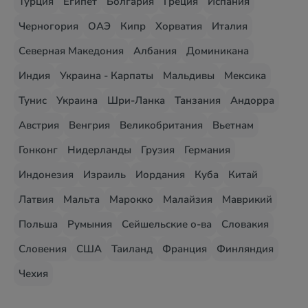
Турция
Египет
Болгария
Греция
Испания
Черногория
ОАЭ
Кипр
Хорватия
Италия
Северная Македония
Албания
Доминикана
Индия
Украина - Карпаты
Мальдивы
Мексика
Тунис
Украина
Шри-Ланка
Танзания
Андорра
Австрия
Венгрия
Великобритания
Вьетнам
Гонконг
Нидерланды
Грузия
Германия
Индонезия
Израиль
Иордания
Куба
Китай
Латвия
Мальта
Марокко
Малайзия
Маврикий
Польша
Румыния
Сейшельские о-ва
Словакия
Словения
США
Таиланд
Франция
Финляндия
Чехия