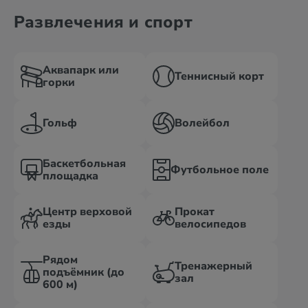
Развлечения и спорт
Аквапарк или
Теннисный корт
горки
Гольф
Волейбол
Баскетбольная
Футбольное поле
площадка
Центр верховой
Прокат
езды
велосипедов
Рядом
Тренажерный
подъёмник (до
зал
600 м)