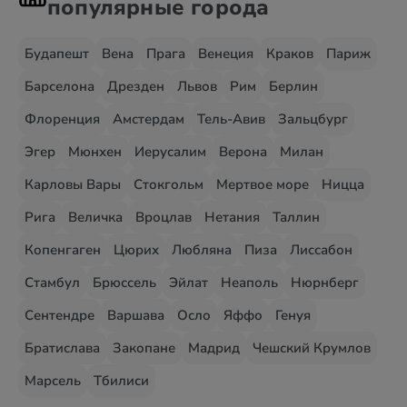
популярные города
Будапешт
Вена
Прага
Венеция
Краков
Париж
Барселона
Дрезден
Львов
Рим
Берлин
Флоренция
Амстердам
Тель-Авив
Зальцбург
Эгер
Мюнхен
Иерусалим
Верона
Милан
Карловы Вары
Стокгольм
Мертвое море
Ницца
Рига
Величка
Вроцлав
Нетания
Таллин
Копенгаген
Цюрих
Любляна
Пиза
Лиссабон
Стамбул
Брюссель
Эйлат
Неаполь
Нюрнберг
Сентендре
Варшава
Осло
Яффо
Генуя
Братислава
Закопане
Мадрид
Чешский Крумлов
Марсель
Тбилиси