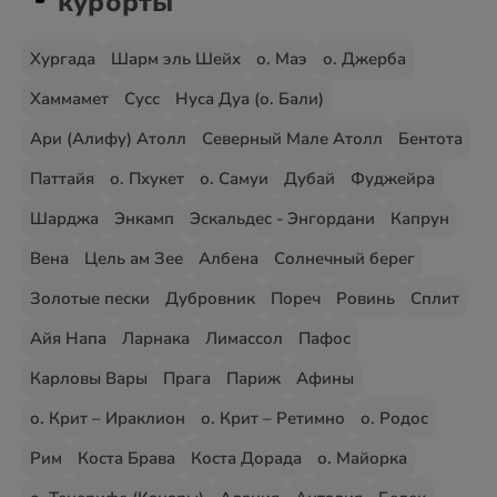
курорты
Хургада
Шарм эль Шейх
о. Маэ
о. Джерба
Хаммамет
Сусс
Нуса Дуа (о. Бали)
Ари (Алифу) Атолл
Северный Мале Атолл
Бентота
Паттайя
о. Пхукет
о. Самуи
Дубай
Фуджейра
Шарджа
Энкамп
Эскальдес - Энгордани
Капрун
Вена
Цель ам Зее
Албена
Солнечный берег
Золотые пески
Дубровник
Пореч
Ровинь
Сплит
Айя Напа
Ларнака
Лимассол
Пафос
Карловы Вары
Прага
Париж
Афины
о. Крит – Ираклион
о. Крит – Ретимно
о. Родос
Рим
Коста Брава
Коста Дорада
о. Майорка