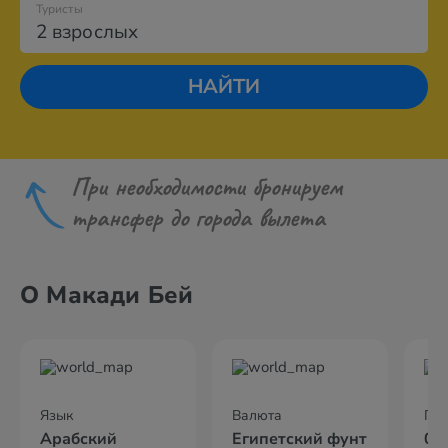
Туристы
2 взрослых
НАЙТИ
При необходимости бронируем
трансфер до города вылета
О Макади Бей
Язык
Валюта
По
Арабский
Египетский фунт
04