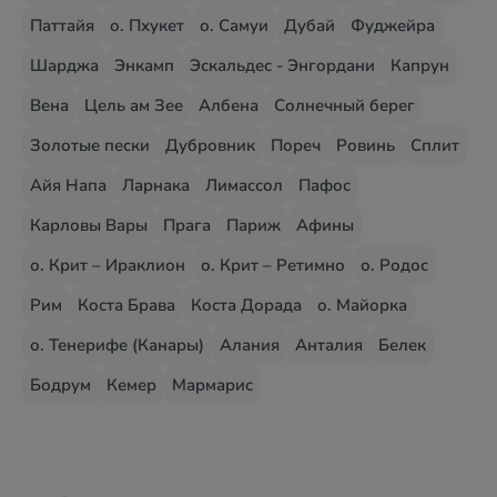
Паттайя
о. Пхукет
о. Самуи
Дубай
Фуджейра
Шарджа
Энкамп
Эскальдес - Энгордани
Капрун
Вена
Цель ам Зее
Албена
Солнечный берег
Золотые пески
Дубровник
Пореч
Ровинь
Сплит
Айя Напа
Ларнака
Лимассол
Пафос
Карловы Вары
Прага
Париж
Афины
о. Крит – Ираклион
о. Крит – Ретимно
о. Родос
Рим
Коста Брава
Коста Дорада
о. Майорка
о. Тенерифе (Канары)
Алания
Анталия
Белек
Бодрум
Кемер
Мармарис