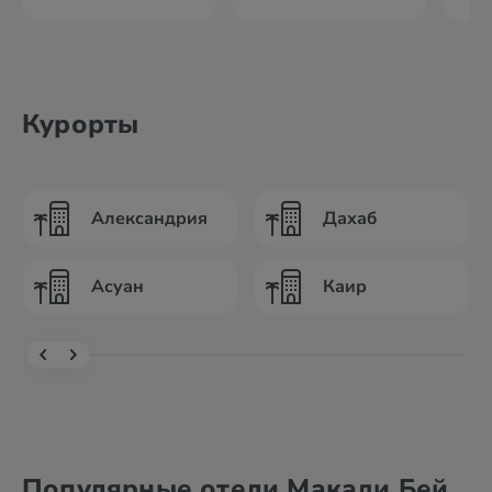
Курорты
Александрия
Дахаб
Асуан
Каир
Популярные отели Макади Бей