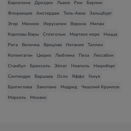
Барселона
Дрезден
Львов
Рим
Берлин
Флоренция
Амстердам
Тель-Авив
Зальцбург
Эгер
Мюнхен
Иерусалим
Верона
Милан
Карловы Вары
Стокгольм
Мертвое море
Ницца
Рига
Величка
Вроцлав
Нетания
Таллин
Копенгаген
Цюрих
Любляна
Пиза
Лиссабон
Стамбул
Брюссель
Эйлат
Неаполь
Нюрнберг
Сентендре
Варшава
Осло
Яффо
Генуя
Братислава
Закопане
Мадрид
Чешский Крумлов
Марсель
Монако