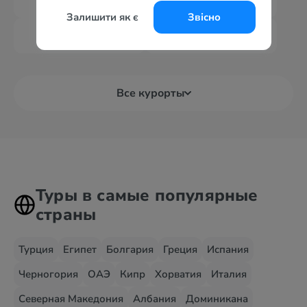
Туры из Граца
Туры из Зальцбурга
Залишити як є
Звісно
Туры из Вены
Туры из Праги
Все курорты
Туры в самые популярные
страны
Турция
Египет
Болгария
Греция
Испания
Черногория
ОАЭ
Кипр
Хорватия
Италия
Северная Македония
Албания
Доминикана