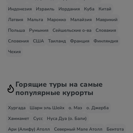
Индонезия
Израиль
Иордания
Куба
Китай
Латвия
Мальта
Марокко
Малайзия
Маврикий
Польша
Румыния
Сейшельские о-ва
Словакия
Словения
США
Таиланд
Франция
Финляндия
Чехия
Горящие туры на самые
популярные курорты
Хургада
Шарм эль Шейх
о. Маэ
о. Джерба
Хаммамет
Сусс
Нуса Дуа (о. Бали)
Ари (Алифу) Атолл
Северный Мале Атолл
Бентота