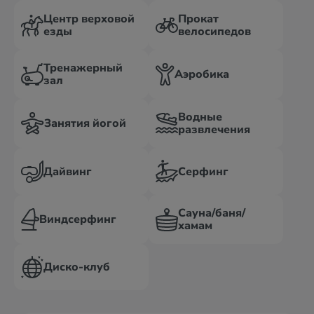
Центр верховой
Прокат
езды
велосипедов
Тренажерный
Аэробика
зал
Водные
Занятия йогой
развлечения
Дайвинг
Серфинг
Сауна/баня/
Виндсерфинг
хамам
Диско-клуб