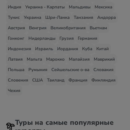
Индия
Украина - Карпаты
Мальдивы
Мексика
Тунис
Украина
Шри-Ланка
Танзания
Андорра
Австрия
Венгрия
Великобритания
Вьетнам
Гонконг
Нидерланды
Грузия
Германия
Индонезия
Израиль
Иордания
Куба
Китай
Латвия
Мальта
Марокко
Малайзия
Маврикий
Польша
Румыния
Сейшельские о-ва
Словакия
Словения
США
Таиланд
Франция
Финляндия
Чехия
Туры на самые популярные