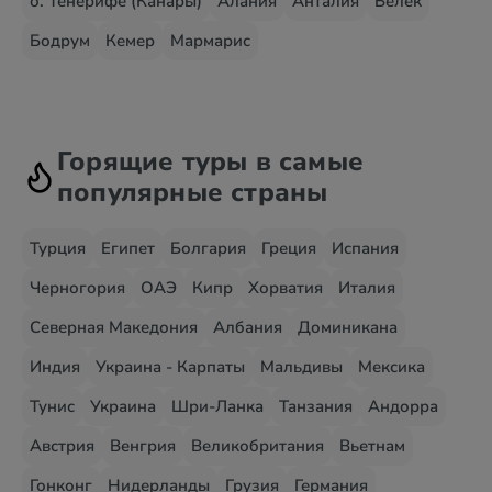
о. Тенерифе (Канары)
Алания
Анталия
Белек
Бодрум
Кемер
Мармарис
Горящие туры в самые
популярные страны
Турция
Египет
Болгария
Греция
Испания
Черногория
ОАЭ
Кипр
Хорватия
Италия
Северная Македония
Албания
Доминикана
Индия
Украина - Карпаты
Мальдивы
Мексика
Тунис
Украина
Шри-Ланка
Танзания
Андорра
Австрия
Венгрия
Великобритания
Вьетнам
Гонконг
Нидерланды
Грузия
Германия