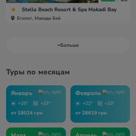
Stella Beach Resort & Spa Makadi Bay
Египет, Макади Бей
Больше
Туры по месяцам
Январь
Февраль
+20°
+23°
+22°
+23°
от 18024 грн
от 28619 грн
Март
Апрель