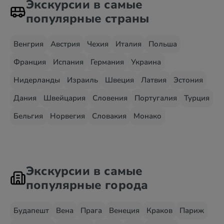
Экскурсии в самые
популярные страны
Венгрия
Австрия
Чехия
Италия
Польша
Франция
Испания
Германия
Украина
Нидерланды
Израиль
Швеция
Латвия
Эстония
Дания
Швейцария
Словения
Португалия
Турция
Бельгия
Норвегия
Словакия
Монако
Экскурсии в самые
популярные города
Будапешт
Вена
Прага
Венеция
Краков
Париж