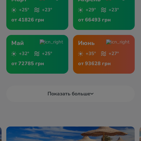
+25°
+23°
+29°
+23°
от 41826 грн
от 66493 грн
Май
Июнь
+32°
+25°
+35°
+27°
от 72785 грн
от 93628 грн
Показать больше