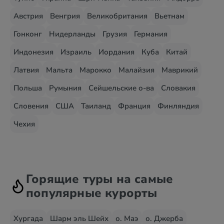
Австрия
Венгрия
Великобритания
Вьетнам
Гонконг
Нидерланды
Грузия
Германия
Индонезия
Израиль
Иордания
Куба
Китай
Латвия
Мальта
Марокко
Малайзия
Маврикий
Польша
Румыния
Сейшельские о-ва
Словакия
Словения
США
Таиланд
Франция
Финляндия
Чехия
Горящие туры на самые
популярные курорты
Хургада
Шарм эль Шейх
о. Маэ
о. Джерба