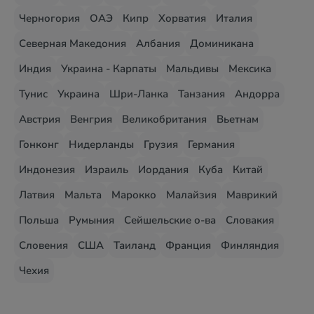
Черногория
ОАЭ
Кипр
Хорватия
Италия
Северная Македония
Албания
Доминикана
Индия
Украина - Карпаты
Мальдивы
Мексика
Тунис
Украина
Шри-Ланка
Танзания
Андорра
Австрия
Венгрия
Великобритания
Вьетнам
Гонконг
Нидерланды
Грузия
Германия
Индонезия
Израиль
Иордания
Куба
Китай
Латвия
Мальта
Марокко
Малайзия
Маврикий
Польша
Румыния
Сейшельские о-ва
Словакия
Словения
США
Таиланд
Франция
Финляндия
Чехия