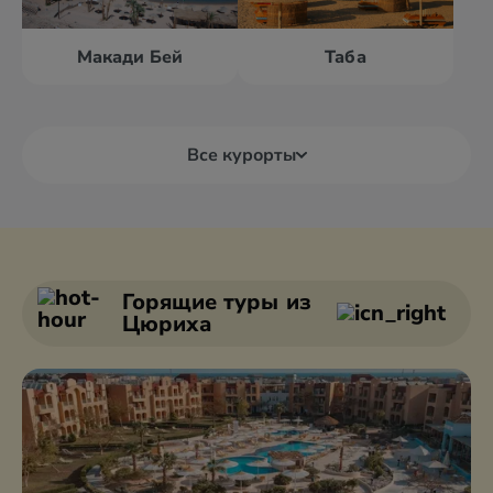
Макади Бей
Таба
Все курорты
Александрия
Дахаб
Асуан
Каир
Горящие туры
из
Цюриха