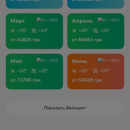
Март
Апрель
+25°
+23°
+29°
+23°
от 41826 грн
от 66493 грн
Май
Июнь
+32°
+25°
+35°
+27°
от 72785 грн
от 93628 грн
Показать больше