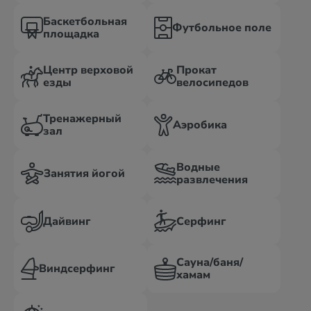
Баскетбольная
Футбольное поле
площадка
Центр верховой
Прокат
езды
велосипедов
Тренажерный
Аэробика
зал
Водные
Занятия йогой
развлечения
Дайвинг
Серфинг
Сауна/баня/
Виндсерфинг
хамам