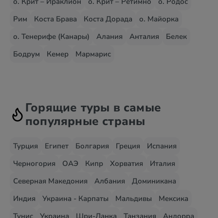
о. Крит – Ираклион
о. Крит – Ретимно
о. Родос
Рим
Коста Брава
Коста Дорада
о. Майорка
о. Тенерифе (Канары)
Алания
Анталия
Белек
Бодрум
Кемер
Мармарис
Горящие туры в самые
популярные страны
Турция
Египет
Болгария
Греция
Испания
Черногория
ОАЭ
Кипр
Хорватия
Италия
Северная Македония
Албания
Доминикана
Индия
Украина - Карпаты
Мальдивы
Мексика
Тунис
Украина
Шри-Ланка
Танзания
Андорра