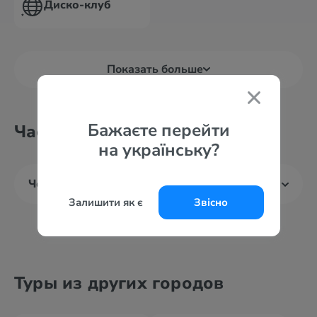
Диско-клуб
Показать больше
Бажаєте перейти
Часто задаваемые вопросы
на українську?
Чем интересен Макади Бей?
Залишити як є
Звісно
Туры из других городов