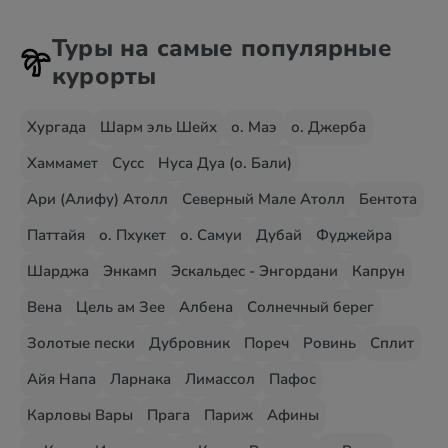
Туры на самые популярные
курорты
Хургада
Шарм эль Шейх
о. Маэ
о. Джерба
Хаммамет
Сусс
Нуса Дуа (о. Бали)
Ари (Алифу) Атолл
Северный Мале Атолл
Бентота
Паттайя
о. Пхукет
о. Самуи
Дубай
Фуджейра
Шарджа
Энкамп
Эскальдес - Энгордани
Капрун
Вена
Цель ам Зее
Албена
Солнечный берег
Золотые пески
Дубровник
Пореч
Ровинь
Сплит
Айя Напа
Ларнака
Лимассол
Пафос
Карловы Вары
Прага
Париж
Афины