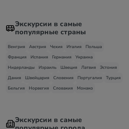
Экскурсии в самые
популярные страны
Венгрия
Австрия
Чехия
Италия
Польша
Франция
Испания
Германия
Украина
Нидерланды
Израиль
Швеция
Латвия
Эстония
Дания
Швейцария
Словения
Португалия
Турция
Бельгия
Норвегия
Словакия
Монако
Экскурсии в самые
популярные города