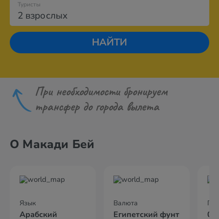
Туристы
2 взрослых
НАЙТИ
При необходимости бронируем
трансфер до города вылета
О Макади Бей
Язык
Валюта
По
Арабский
Египетский фунт
04