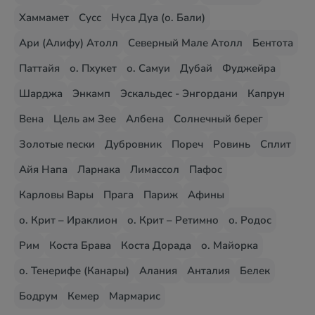
Хаммамет
Сусс
Нуса Дуа (о. Бали)
Ари (Алифу) Атолл
Северный Мале Атолл
Бентота
Паттайя
о. Пхукет
о. Самуи
Дубай
Фуджейра
Шарджа
Энкамп
Эскальдес - Энгордани
Капрун
Вена
Цель ам Зее
Албена
Солнечный берег
Золотые пески
Дубровник
Пореч
Ровинь
Сплит
Айя Напа
Ларнака
Лимассол
Пафос
Карловы Вары
Прага
Париж
Афины
о. Крит – Ираклион
о. Крит – Ретимно
о. Родос
Рим
Коста Брава
Коста Дорада
о. Майорка
о. Тенерифе (Канары)
Алания
Анталия
Белек
Бодрум
Кемер
Мармарис