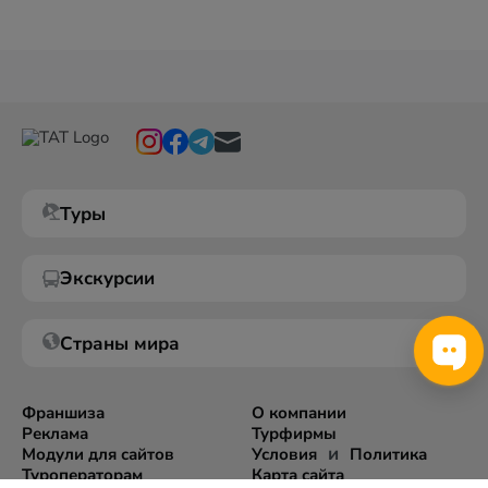
Туры
Экскурсии
Страны мира
Франшиза
О компании
Реклама
Турфирмы
и
Модули для сайтов
Условия
Политика
Туроператорам
Карта сайта