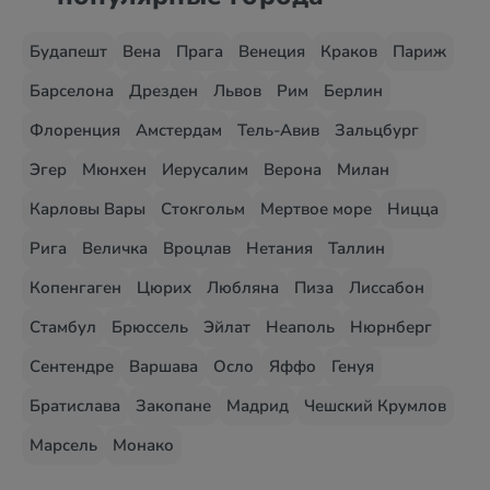
Будапешт
Вена
Прага
Венеция
Краков
Париж
Барселона
Дрезден
Львов
Рим
Берлин
Флоренция
Амстердам
Тель-Авив
Зальцбург
Эгер
Мюнхен
Иерусалим
Верона
Милан
Карловы Вары
Стокгольм
Мертвое море
Ницца
Рига
Величка
Вроцлав
Нетания
Таллин
Копенгаген
Цюрих
Любляна
Пиза
Лиссабон
Стамбул
Брюссель
Эйлат
Неаполь
Нюрнберг
Сентендре
Варшава
Осло
Яффо
Генуя
Братислава
Закопане
Мадрид
Чешский Крумлов
Марсель
Монако