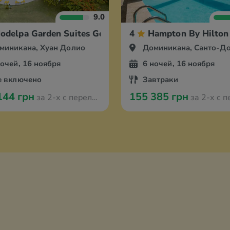
9.0
ingo
odelpa Garden Suites Golf & Beach Club
4
Hampton By Hilton
миникана, Хуан Долио
Доминикана, Санто-Д
ночей, 16 ноября
6 ночей, 16 ноября
е включено
Завтраки
144 грн
155 385 грн
за 2-х с перелётом из Варшавы
за 2-х с перелётом и