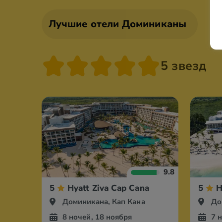
Лучшие отели Доминиканы
5 звезд
9.8
5
Hyatt Ziva Cap Cana
5
H
Доминикана, Кап Кана
До
8 ночей, 18 ноября
7 