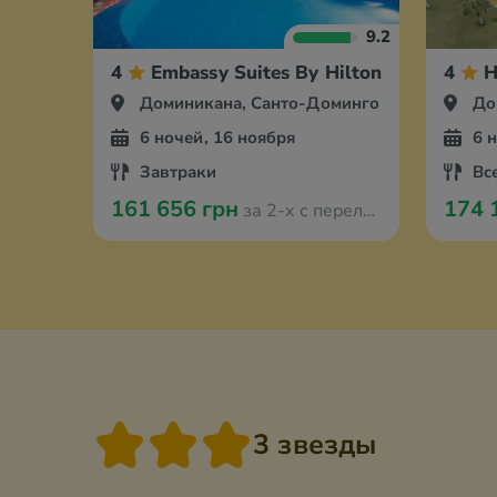
9.2
4
Embassy Suites By Hilton Santo Dom
4
H
Доминикана, Санто-Доминго
До
6 ночей, 16 ноября
6 
Завтраки
Вс
161 656 грн
174 
за 2-х с перелётом из Варшавы
3 звезды