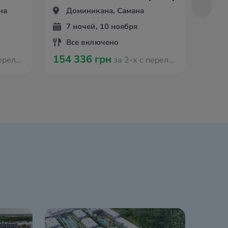
на
Доминикана, Самана
До
7 ночей, 10 ноября
6 
Все включено
Вс
154 336 грн
164 
з Варшавы
за 2-х с перелётом из Варшавы