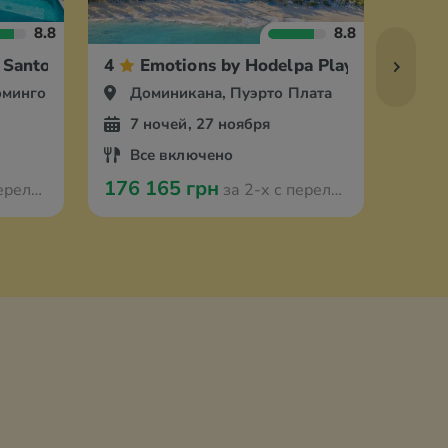
8.8
8.8
 Santo Domingo Airport
4
Emotions by Hodelpa Playa Dorada
4
оминго
Доминикана, Пуэрто Плата
До
7 ночей, 27 ноября
7 
Все включено
Вс
176 165 грн
163 
з Варшавы
за 2-х с перелётом из Варшавы