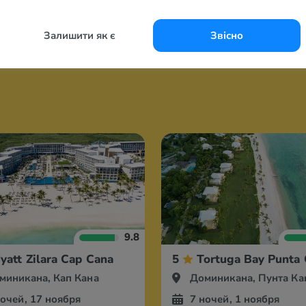
Залишити як є
Звісно
9.8
yatt Zilara Cap Cana
5
Tortuga Bay Punta 
миникана, Кап Кана
Доминикана, Пунта Ка
ночей, 17 ноября
7 ночей, 1 ноября