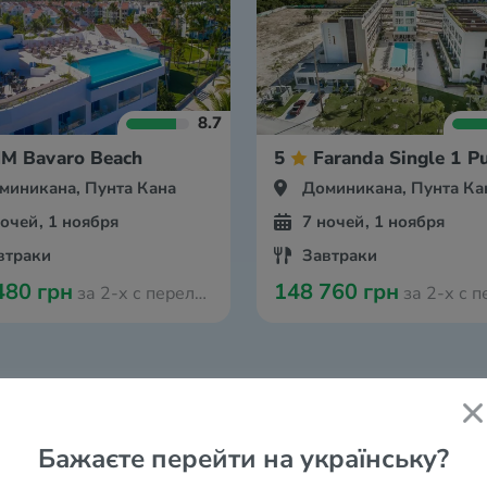
8.7
M Bavaro Beach
5
Faranda Single 1 P
миникана, Пунта Кана
Доминикана, Пунта Ка
ночей, 1 ноября
7 ночей, 1 ноября
втраки
Завтраки
480 грн
148 760 грн
за 2-х с перелётом из Варшавы
за 2-х с перелётом и
Бажаєте перейти на українську?