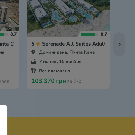
8.7
8.7
unta Cana Hotel
5
Serenade All Suites Adults Only Reso
5
на
Доминикана, Пунта Кана
До
7 ночей, 15 ноября
7 
Все включено
Вс
103 370 грн
147 
з Варшавы
за 2-х