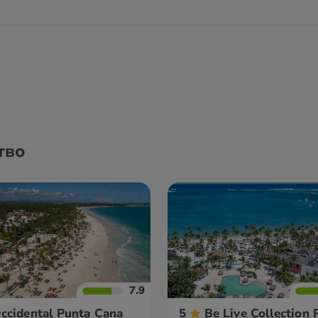
тво
7.9
Spa
ccidental Punta Cana
5
Be Live Collection