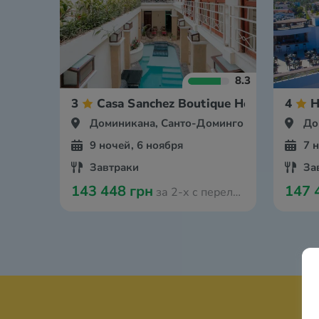
8.3
3
Casa Sanchez Boutique Hotel
4
H
Доминикана, Санто-Доминго
До
9 ночей, 6 ноября
7 
Завтраки
За
143 448 грн
147 
за 2-х с перелётом из Варшавы