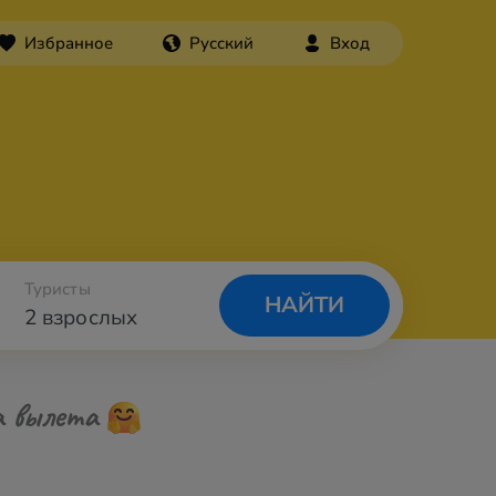
Избранное
Русский
Вход
Туристы
НАЙТИ
2 взрослых
а вылета