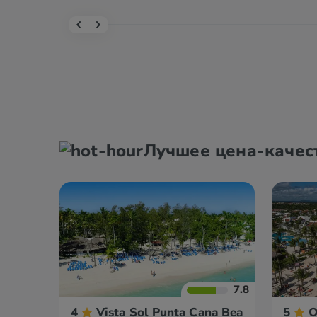
Лучшее цена-качес
7.8
4
Vista Sol Punta Cana Beach Resort & 
5
O