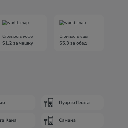
Стоимость кофе
Стоимость еды
$1.2 за чашку
$5.3 за обед
ао
Пуэрто Плата
та Кана
Самана