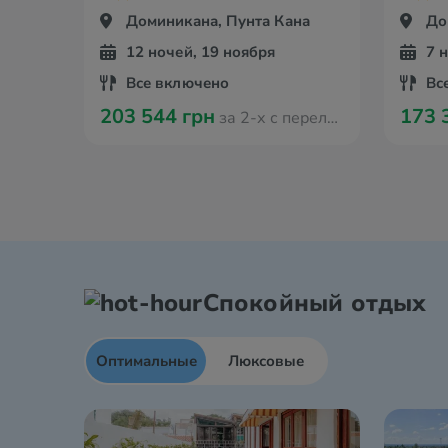
Доминикана, Пунта Кана
До
12 ночей, 19 ноября
7 
Все включено
Вс
203 544 грн
173 
за 2-х с перелётом из Варшавы
Спокойный отдых
Оптимальные
Люксовые