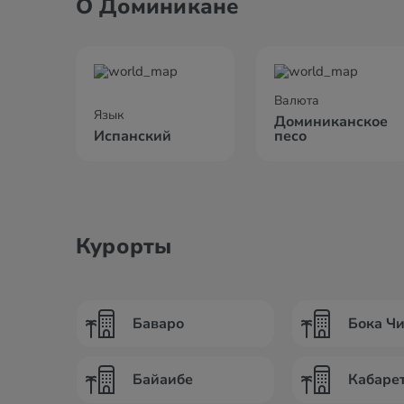
О Доминикане
Валюта
Язык
Доминиканское
Испанский
песо
Курорты
Баваро
Бока Ч
Байаибе
Кабаре