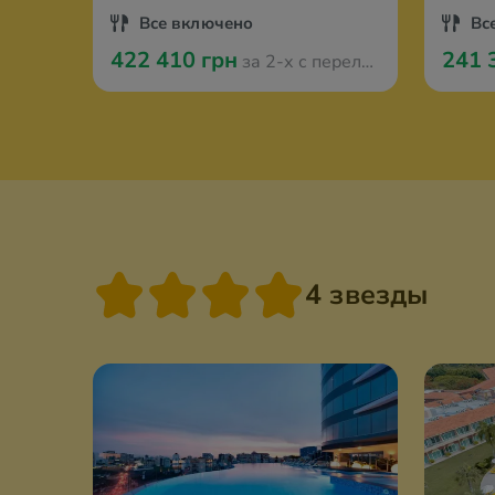
Все включено
Вс
422 410 грн
241 
за 2-х с перелётом из Варшавы
4 звезды