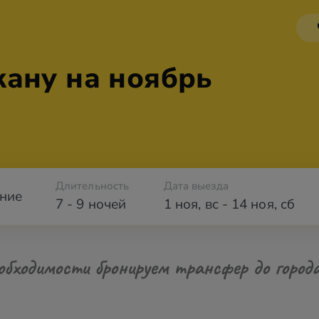
ану на ноябрь
Длительность
Дата выезда
ние
7 - 9 ночей
1 ноя
,
вс
-
14 ноя
,
сб
обходимости бронируем трансфер до город