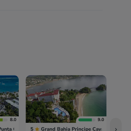
8.0
9.0
 Punta Cana
5
Grand Bahia Principe Cayacoa
5