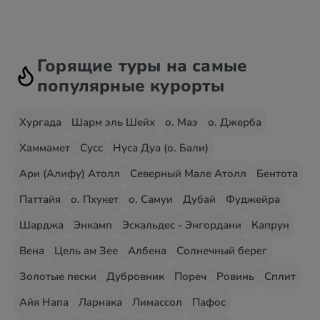
Горящие туры на самые
популярные курорты
Хургада
Шарм эль Шейх
о. Маэ
о. Джерба
Хаммамет
Сусс
Нуса Дуа (о. Бали)
Ари (Алифу) Атолл
Северный Мале Атолл
Бентота
Паттайя
о. Пхукет
о. Самуи
Дубай
Фуджейра
Шарджа
Энкамп
Эскальдес - Энгордани
Капрун
Вена
Цель ам Зее
Албена
Солнечный берег
Золотые пески
Дубровник
Пореч
Ровинь
Сплит
Айя Напа
Ларнака
Лимассол
Пафос