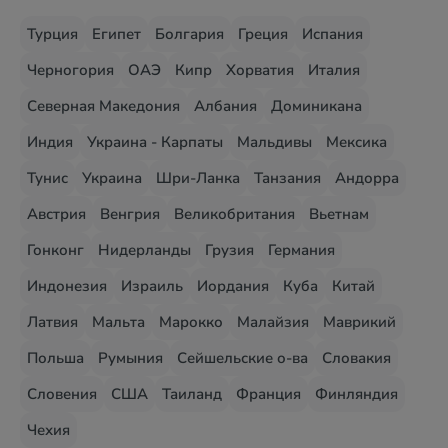
Турция
Египет
Болгария
Греция
Испания
Черногория
ОАЭ
Кипр
Хорватия
Италия
Северная Македония
Албания
Доминикана
Индия
Украина - Карпаты
Мальдивы
Мексика
Тунис
Украина
Шри-Ланка
Танзания
Андорра
Австрия
Венгрия
Великобритания
Вьетнам
Гонконг
Нидерланды
Грузия
Германия
Индонезия
Израиль
Иордания
Куба
Китай
Латвия
Мальта
Марокко
Малайзия
Маврикий
Польша
Румыния
Сейшельские о-ва
Словакия
Словения
США
Таиланд
Франция
Финляндия
Чехия