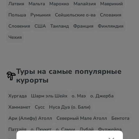
Латвия
Мальта
Марокко
Малайзия
Маврикий
Польша
Румыния
Сейшельские о-ва
Словакия
Словения
США
Таиланд
Франция
Финляндия
Чехия
Туры на самые популярные
курорты
Хургада
Шарм эль Шейх
о. Маэ
о. Джерба
Хаммамет
Сусс
Нуса Дуа (о. Бали)
Ари (Алифу) Атолл
Северный Мале Атолл
Бентота
Паттайя
о. Пхукет
о. Самуи
Дубай
Фуджейра