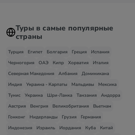
Туры в самые популярные
страны
Турция
Египет
Болгария
Греция
Испания
Черногория
ОАЭ
Кипр
Хорватия
Италия
Северная Македония
Албания
Доминикана
Индия
Украина - Карпаты
Мальдивы
Мексика
Тунис
Украина
Шри-Ланка
Танзания
Андорра
Австрия
Венгрия
Великобритания
Вьетнам
Гонконг
Нидерланды
Грузия
Германия
Индонезия
Израиль
Иордания
Куба
Китай