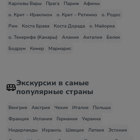
Карловы Вары
Прага
Париж
Афины
о. Крит – Ираклион
о. Крит – Ретимно
о. Родос
Рим
Коста Брава
Коста Дорада
о. Майорка
о. Тенерифе (Канары)
Алания
Анталия
Белек
Бодрум
Кемер
Мармарис
Экскурсии в самые
популярные страны
Венгрия
Австрия
Чехия
Италия
Польша
Франция
Испания
Германия
Украина
Нидерланды
Израиль
Швеция
Латвия
Эстония