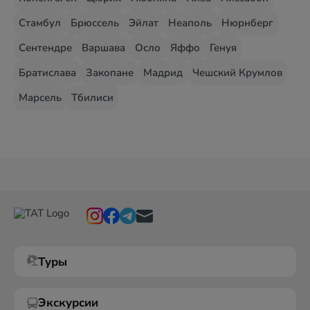
Стамбул
Брюссель
Эйлат
Неаполь
Нюрнберг
Сентендре
Варшава
Осло
Яффо
Генуя
Братислава
Закопане
Мадрид
Чешский Крумлов
Марсель
Тбилиси
Туры
Экскурсии