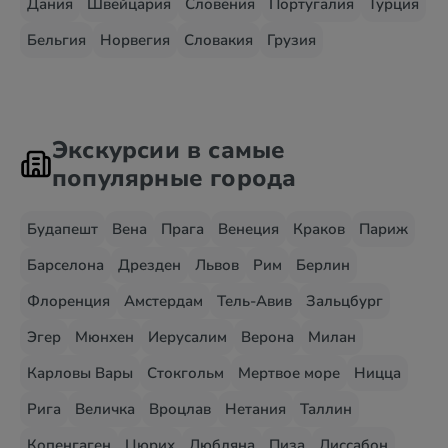
Дания
Швейцария
Словения
Португалия
Турция
Бельгия
Норвегия
Словакия
Грузия
Экскурсии в самые
популярные города
Будапешт
Вена
Прага
Венеция
Краков
Париж
Барселона
Дрезден
Львов
Рим
Берлин
Флоренция
Амстердам
Тель-Авив
Зальцбург
Эгер
Мюнхен
Иерусалим
Верона
Милан
Карловы Вары
Стокгольм
Мертвое море
Ницца
Рига
Величка
Вроцлав
Нетания
Таллин
Копенгаген
Цюрих
Любляна
Пиза
Лиссабон