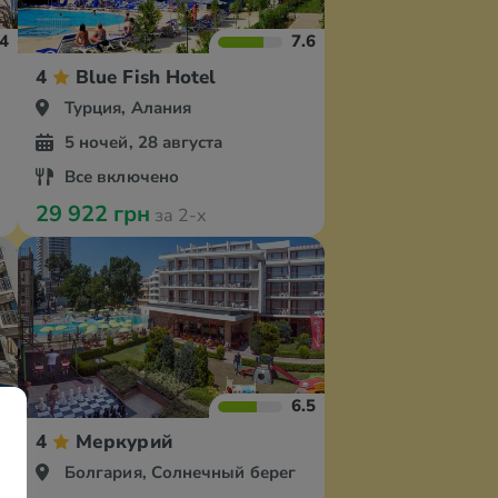
.4
7.6
t
4
Blue Fish Hotel
Турция, Алания
5 ночей, 28 августа
Все включено
29 922 грн
за 2-х
.6
6.5
4
Меркурий
Болгария, Солнечный берег