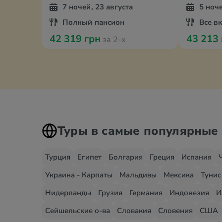
7 ночей, 23 августа
5 ноче
Полный пансион
Все в
42 319 грн
43 213
за 2-х
Туры в самые популярные
Турция
Египет
Болгария
Греция
Испания
Украина - Карпаты
Мальдивы
Мексика
Тунис
Нидерланды
Грузия
Германия
Индонезия
И
Сейшельские о-ва
Словакия
Словения
США