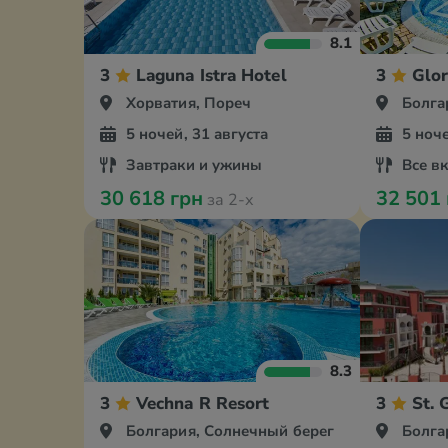
8.1
3
Laguna Istra Hotel
3
Glor
Хорватия, Пореч
Болгари
5 ночей, 31 августа
5 ноче
Завтраки и ужины
Все в
30 618 грн
32 501
за 2-х
8.3
3
Vechna R Resort
3
St. 
Болгария, Солнечный берег
Болга