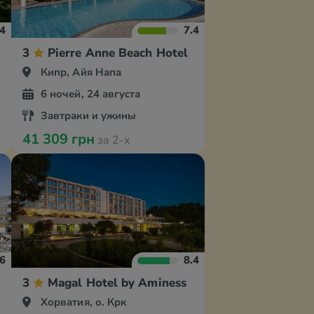
.4
7.4
3
Pierre Anne Beach Hotel
Кипр, Айя Напа
6 ночей, 24 августа
Завтраки и ужины
41 309 грн
за 2-х
.6
8.4
3
Magal Hotel by Aminess
Хорватия, о. Крк