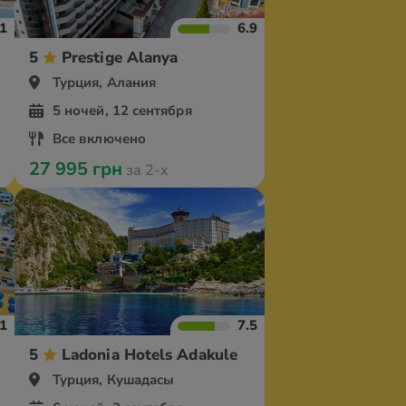
.1
6.9
l
5
Prestige Alanya
Турция, Алания
5 ночей, 12 сентября
Все включено
27 995 грн
за 2-х
.1
7.5
arm
5
Ladonia Hotels Adakule
Турция, Кушадасы