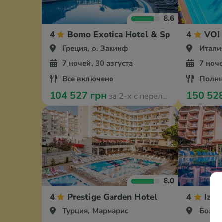
8.6
4
Bomo Exotica Hotel & Spa by Zante P
4
VOI 
Греция, о. Закинф
Итали
7 ночей, 30 августа
7 ноче
Все включено
Полны
104 527 грн
150 52
за 2-х с перелётом
8.0
4
Prestige Garden Hotel
4
Izol
Турция, Мармарис
Болга