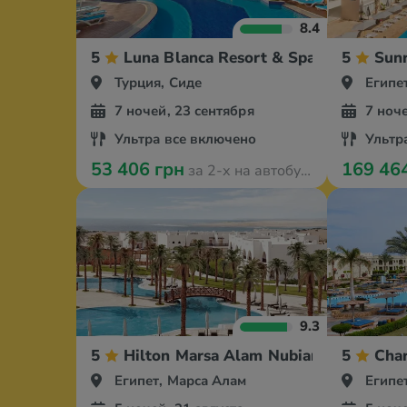
8.4
5
Luna Blanca Resort & Spa
5
Sunr
Турция, Сиде
Египе
7 ночей, 23 сентября
7 ноче
Ультра все включено
Ультр
53 406 грн
169 46
за 2-х на автобусе
9.3
5
Hilton Marsa Alam Nubian Resort
5
Char
Египет, Марса Алам
Египе