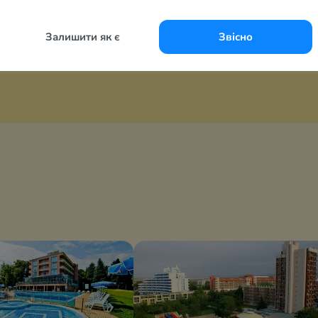
й, 29 августа
5 ночей, 29 августа
ключено
Все включено
Залишити як є
Звісно
 грн
31 088 грн
за 2-х
за 2-х