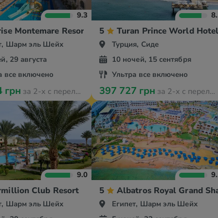
9.3
8
ise Montemare Resort Grand Select
5
Turan Prince World Hote
т, Шарм эль Шейх
Турция, Сиде
й, 29 августа
10 ночей, 15 сентября
а все включено
Ультра все включено
4 грн
397 727 грн
за 2-х с перелётом
за 2-х с перелётом
9.0
9
million Club Resort
5
Аlbatros Royal Grand Sh
т, Шарм эль Шейх
Египет, Шарм эль Шейх