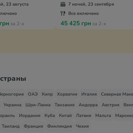
й, 23 августа
7 ночей, 23 сентября
ключено
Все включено
 грн
45 425 грн
за 2-х
за 2-х
 страны
Черногория
ОАЭ
Кипр
Хорватия
Италия
Северная Мак
Украина
Шри-Ланка
Танзания
Андорра
Австрия
Вен
зраиль
Иордания
Куба
Китай
Латвия
Мальта
Марокк
Таиланд
Франция
Финляндия
Чехия