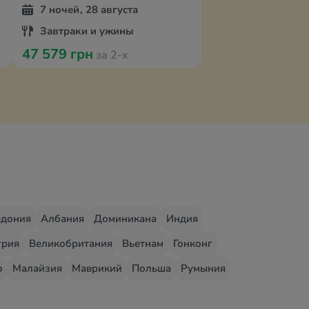
7 ночей, 28 августа
Завтраки и ужины
47 579 грн
за 2-х
едония
Албания
Доминикана
Индия
грия
Великобритания
Вьетнам
Гонконг
о
Малайзия
Маврикий
Польша
Румыния