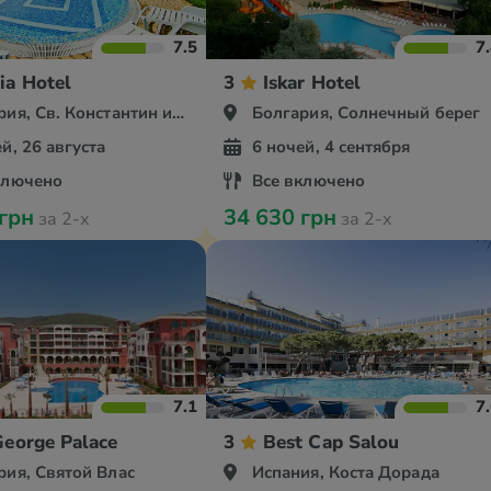
7.5
7
ia Hotel
3
Iskar Hotel
я, Св. Константин и Елена
Болгария, Солнечный берег
й, 26 августа
6 ночей, 4 сентября
ключено
Все включено
 грн
34 630 грн
за 2-х
за 2-х
7.1
7
George Palace
3
Best Cap Salou
рия, Святой Влас
Испания, Коста Дорада