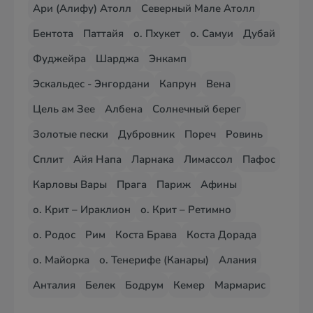
Ари (Алифу) Атолл
Северный Мале Атолл
Бентота
Паттайя
о. Пхукет
о. Самуи
Дубай
Фуджейра
Шарджа
Энкамп
Эскальдес - Энгордани
Капрун
Вена
Цель ам Зее
Албена
Солнечный берег
Золотые пески
Дубровник
Пореч
Ровинь
Сплит
Айя Напа
Ларнака
Лимассол
Пафос
Карловы Вары
Прага
Париж
Афины
о. Крит – Ираклион
о. Крит – Ретимно
о. Родос
Рим
Коста Брава
Коста Дорада
о. Майорка
о. Тенерифе (Канары)
Алания
Анталия
Белек
Бодрум
Кемер
Мармарис