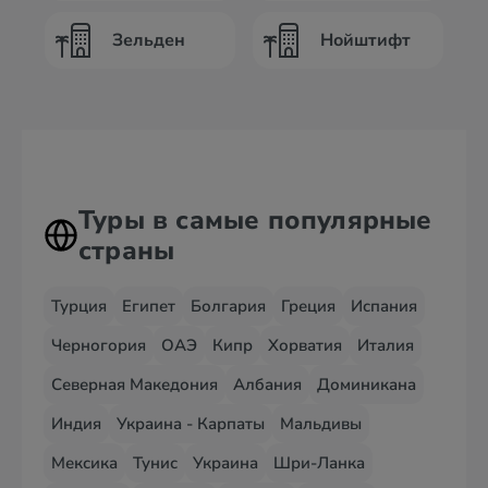
Зельден
Нойштифт
Туры в самые популярные
страны
Турция
Египет
Болгария
Греция
Испания
Черногория
ОАЭ
Кипр
Хорватия
Италия
Северная Македония
Албания
Доминикана
Индия
Украина - Карпаты
Мальдивы
Мексика
Тунис
Украина
Шри-Ланка