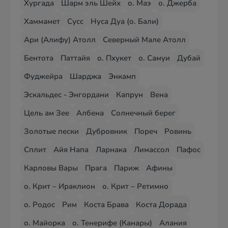
Хургада
Шарм эль Шейх
о. Маэ
о. Джерба
Хаммамет
Сусс
Нуса Дуа (о. Бали)
Ари (Алифу) Атолл
Северный Мале Атолл
Бентота
Паттайя
о. Пхукет
о. Самуи
Дубай
Фуджейра
Шарджа
Энкамп
Эскальдес - Энгордани
Капрун
Вена
Цель ам Зее
Албена
Солнечный берег
Золотые пески
Дубровник
Пореч
Ровинь
Сплит
Айя Напа
Ларнака
Лимассол
Пафос
Карловы Вары
Прага
Париж
Афины
о. Крит – Ираклион
о. Крит – Ретимно
о. Родос
Рим
Коста Брава
Коста Дорада
о. Майорка
о. Тенерифе (Канары)
Алания