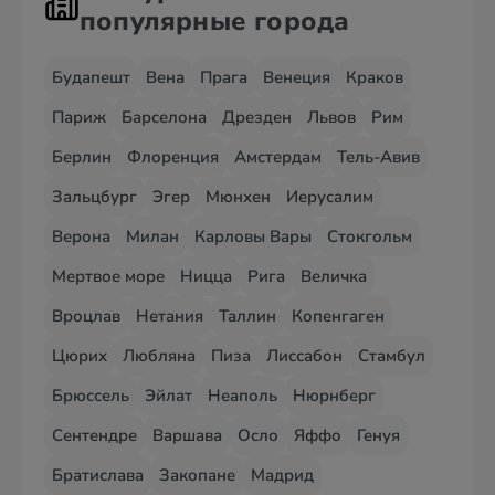
популярные города
Будапешт
Вена
Прага
Венеция
Краков
Париж
Барселона
Дрезден
Львов
Рим
Берлин
Флоренция
Амстердам
Тель-Авив
Зальцбург
Эгер
Мюнхен
Иерусалим
Верона
Милан
Карловы Вары
Стокгольм
Мертвое море
Ницца
Рига
Величка
Вроцлав
Нетания
Таллин
Копенгаген
Цюрих
Любляна
Пиза
Лиссабон
Стамбул
Брюссель
Эйлат
Неаполь
Нюрнберг
Сентендре
Варшава
Осло
Яффо
Генуя
Братислава
Закопане
Мадрид