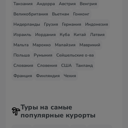
Танзания
Андорра
Австрия
Венгрия
Великобритания
Вьетнам
Гонконг
Нидерланды
Грузия
Германия
Индонезия
Израиль
Иордания
Куба
Китай
Латвия
Мальта
Марокко
Малайзия
Маврикий
Польша
Румыния
Сейшельские о-ва
Словакия
Словения
США
Таиланд
Франция
Финляндия
Чехия
Туры на самые
популярные курорты