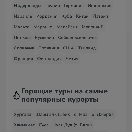
Нидерланды
Грузия
Германия
Индонезия
Израиль
Иордания
Куба
Китай
Латвия
Мальта
Марокко
Малайзия
Маврикий
Польша
Румыния
Сейшельские о-ва
Словакия
Словения
США
Таиланд
Франция
Финляндия
Чехия
Горящие туры на самые
популярные курорты
Хургада
Шарм эль Шейх
о. Маэ
о. Джерба
Хаммамет
Сусс
Нуса Дуа (о. Бали)