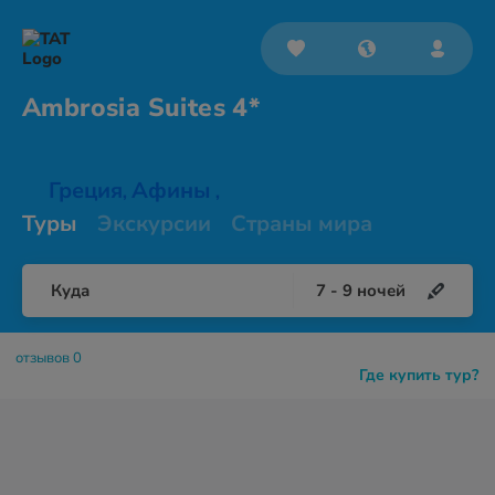
Ambrosia
Suites 4*
Греция
Афины
,
,
Туры
Экскурсии
Страны мира
Куда
7
-
9
ночей
отзывов 0
Где купить тур?