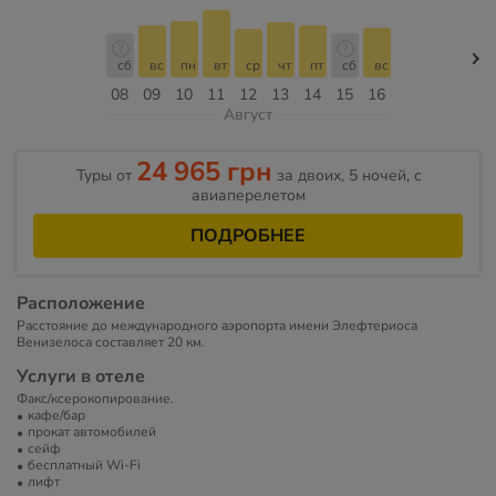
сб
вс
пн
вт
ср
чт
пт
сб
вс
08
09
10
11
12
13
14
15
16
Август
24 965 грн
Туры от
за двоих, 5 ночей, c
авиаперелетом
ПОДРОБНЕЕ
Расположение
Расстояние до международного аэропорта имени Элефтериоса
Венизелоса составляет 20 км.
Услуги в отеле
Факс/ксерокопирование.
кафе/бар
прокат автомобилей
сейф
бесплатный Wi-Fi
лифт