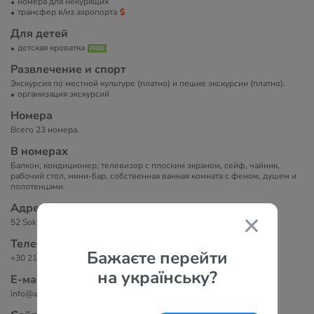
номера для некурящих
трансфер в/из аэропорта
Для детей
детская кроватка
Развлечение и спорт
Экскурсия по местной культуре (платно) и пешие экскурсии (платно).
организация экскурсий
Номера
Всего 23 номера.
В номерах
Балкон, кондиционер, телевизор с плоским экраном, сейф, чайник,
рабочий стол, мини-бар, собственная ванная комната с феном, душем и
полотенцами.
Адрес
52 Sokratous Str., Афины, 10431, Греция.
Телефоны
Бажаєте перейти
+30 210 5233350
на українську?
Е-маil
info@ambrosiasuitesathens.com