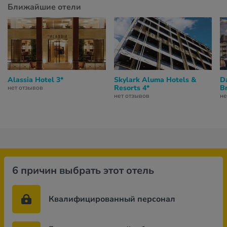
Ближайшие отели
Alassia Hotel 3*
Skylark Aluma Hotels &
D
Resorts 4*
B
нет отзывов
нет отзывов
не
6 причин выбрать этот отель
Квалифицированный персонал