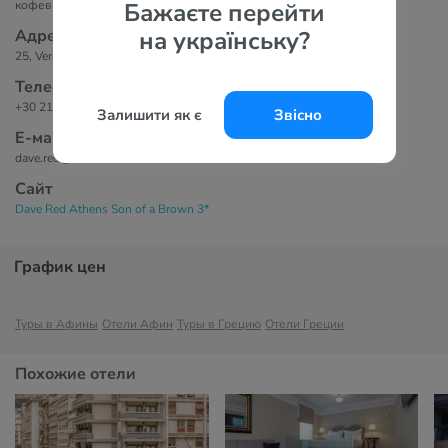
кофеварка, балкон/терраса.
Бажаєте перейти
Адрес
на українську?
25, Veranzerou St. & M. Kotopouli St., 10432, Athens, Greece
Телефоны
+30 214 402 7660
Залишити як є
Звісно
Е-маil
dave.red@brownhotels.com
Сайт
Dave Red Athens Son of a Brown 3*
График цен
Туры в Афины
Отели Афин
Туры в Грецию
Отели Греции
Похожие отели