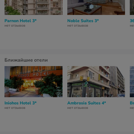
Parnon Hotel 3*
Noble Suites 3*
3
нет отзывов
нет отзывов
не
Ближайшие отели
Iniohos Hotel 3*
Ambrosia Suites 4*
B
нет отзывов
нет отзывов
не