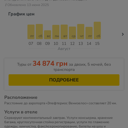
// Обновлено 13 июня 2025
График цен
пт
сб
вс
пн
вт
ср
чт
пт
сб
07
08
09
10
11
12
13
14
15
Август
34 874 грн
Туры от
за двоих, 5 ночей, без
транспорта
ПОДРОБНЕЕ
Расположение
Расстояние до аэропорта «Элефтериос Венизелос» составляет 20 км.
Услуги в отеле
Сервируют континентальный завтрак. Услуги консьержа, хранение
багажа, круглосуточная стойка регистрации, услуги по глажению
одежды, химчистка, факс/ксерокопирование, билеты на шоу и