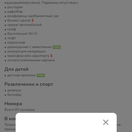
мероприятия(платно). Парковка отсутствует.
ресторан
кафе/бар
конференц-зал/банкетный зал
бизнес-центр
прокат автомобилей
сейф
бесплатный Wi-Fi
лифт
прачечная
размещение с животными
номера для некурящих
трансфер в/из аэропорта
оплата платежными картами
Для детей
детская кроватка
Развлечение и спорт
джакузи
бильярд
Номера
Всего 87 номеров.
В номерах
Телевизор, телефон, ванна/душ, фен, халат, туалетно-косметические
принадлежности, кондиционер, мини-бар, сейф, бесплатный Wi-Fi,