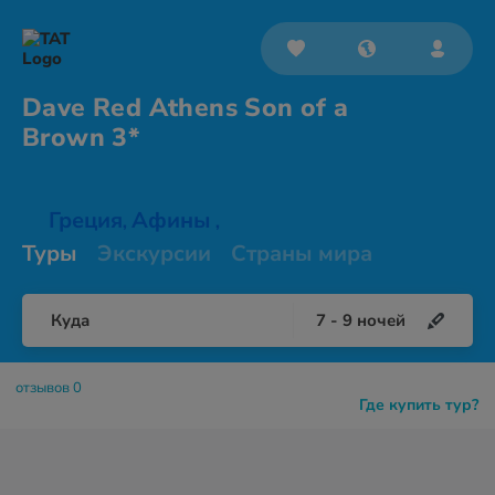
Dave Red Athens Son of a
Brown 3*
Греция
Афины
,
,
Туры
Экскурсии
Страны мира
Куда
7
-
9
ночей
отзывов 0
Где купить тур?