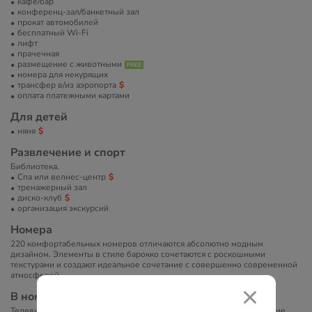
кафе/бар
конференц-зал/банкетный зал
прокат автомобилей
бесплатный Wi-Fi
лифт
прачечная
размещение с животными
номера для некурящих
трансфер в/из аэропорта
оплата платежными картами
Для детей
няня
Развлечение и спорт
Библиотека.
Спа или велнес-центр
тренажерный зал
диско-клуб
организация экскурсий
Номера
220 комфортабельных номеров отличаются абсолютно модным
дизайном. Элементы в стиле барокко сочетаются с роскошными
текстурами и создают идеальное сочетание с совершенно современной
атмосферой.
В номерах
Телевизор, телефон, ванна/душ, фен, халат, туалетно-косметические