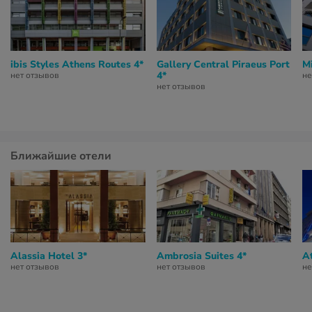
ibis Styles Athens Routes 4*
Gallery Central Piraeus Port
Mi
4*
нет отзывов
не
нет отзывов
Ближайшие отели
Alassia Hotel 3*
Ambrosia Suites 4*
At
нет отзывов
нет отзывов
не