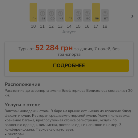
пн
вт
ср
чт
пт
сб
вс
пн
вт
10
11
12
13
14
15
16
17
18
Август
52 284 грн
Туры от
за двоих, 7 ночей, без
транспорта
ПОДРОБНЕЕ
Расположение
Расстояние до аэропорта имени Элефтериоса Венизелоса составляет 20
км.
Услуги в отеле
Завтрак «шведский стол». В баре на крыше есть меню из японских блюд
фьюжн и суши. Ресторан средиземноморской кухни. Услуги консьержа,
хранение багажа, круглосуточная стойка регистрации, услуги по
глажению одежды, химчистка, доставка еды и напитков в номер. 3
конференц-зала. Парковка отсутствует.
ресторан