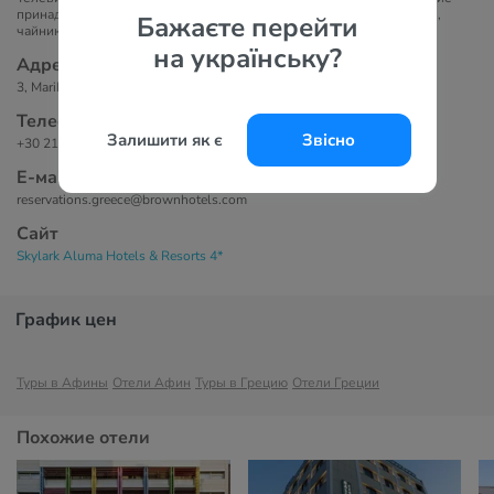
принадлежности, кондиционер, мини-бар, сейф, бесплатный Wi-Fi,
Бажаєте перейти
чайник/кофеварка, балкон/терраса.
на українську?
Адрес
3, Marikas Kotopouli Str., Athens
Телефоны
Залишити як є
Звісно
+30 214 444 1250
Е-маil
reservations.greece@brownhotels.com
Сайт
Skylark Aluma Hotels & Resorts 4*
График цен
Туры в Афины
Отели Афин
Туры в Грецию
Отели Греции
Похожие отели