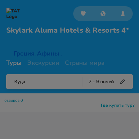
Skylark Aluma Hotels &
Resorts 4*
Греция
Афины
,
,
Туры
Экскурсии
Страны мира
Куда
7
-
9
ночей
отзывов 0
Где купить тур?