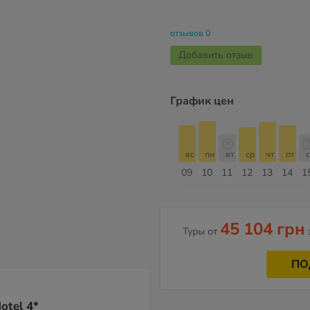
отзывов 0
Добавить отзыв
График цен
б
вс
пн
вт
ср
чт
пт
сб
вс
вс
пн
вт
ср
чт
пт
с
16
17
18
19
20
21
22
23
09
10
11
12
13
14
1
Август
45 104 грн
Туры от
ПО
otel 4*