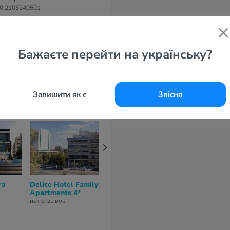
0 2105240501
-маil
fo@arthotelathens.gr
айт
Бажаєте перейти на українську?
hens Art Hotel 4*
Залишити як є
Звісно
ra
Delice Hotel Family
President Hotel 4*
Radisson Blu
Apartments 4*
Hotel Athens
нет отзывов
нет отзывов
нет отзывов