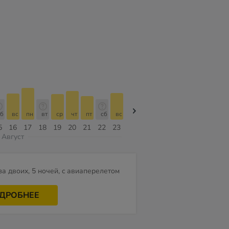
б
вс
пн
вт
ср
чт
пт
сб
вс
вс
пн
вт
ср
чт
пт
5
16
17
18
19
20
21
22
23
09
10
11
12
13
14
Август
за двоих, 5 ночей, c авиаперелетом
ДРОБНЕЕ