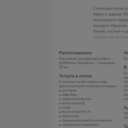
Стильный отель р
Афин в здании 19
культурного горо
поездок. Идеален
бизнес-гостей и ц
// Обновлено 30 янв
Расположение
Н
Расстояние до аэропорта Афин
В 
(Eleftherios Venizelos) — примерно
В
20 км.
В 
Услуги в отеле
ко
К услугам гостей терраса, бар,
Ср
круглосуточная стойка регистрации.
со
ресторан
бе
кафе/бар
ко
открытый бассейн
и 
автостоянка
А
сейф
бесплатный Wi-Fi
Mi
прачечная
GR
парикмахерская/салон красоты
номера для некурящих
Т