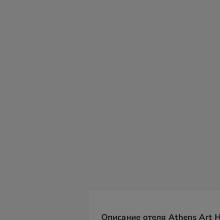
вс
пн
вт
ср
чт
пт
с
09
10
11
12
13
14
15
Описание отеля Athens Art H