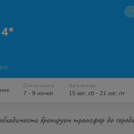
 4*
ра
Длительность
Дата выезда
ние
7 - 9 ночей
15 авг
,
сб
-
21 авг
,
пт
обходимости бронируем трансфер до город