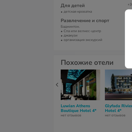
+3
Для детей
детская кроватка
Е
in
Развлечение и спорт
Бадминтон.
С
Спа или велнес-центр
At
джакузи
организация экскурсий
Похожие отели
Luwian Athens
Glyfada Rivie
Boutique Hotel 4*
Hotel 4*
нет отзывов
нет отзывов