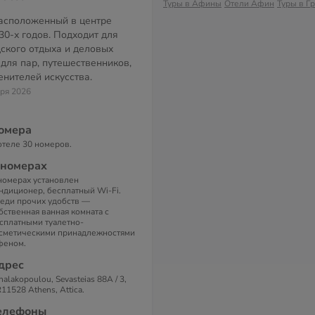
Туры в Афины
Отели Афин
Туры в Г
асположенный в центре
30-х годов. Подходит для
дского отдыха и деловых
 для пар, путешественников,
енителей искусства.
аря 2026
омера
отеле 30 номеров.
 номерах
номерах установлен
ндиционер, бесплатный Wi-Fi.
еди прочих удобств —
бственная ванная комната с
сплатными туалетно-
сметическими принадлежностями
феном.
дрес
halakopoulou, Sevasteias 88A / 3,
11528 Athens, Attica.
елефоны