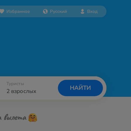
Избранное
Русский
Вход
Туристы
НАЙТИ
2 взрослых
а вылета