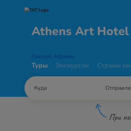
Athens Art
Hotel
Греция
Афины
,
,
Туры
Экскурсии
Страны ми
Отправле
При не