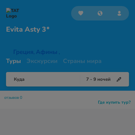
Evita
Asty 3*
Греция
Афины
,
,
Туры
Экскурсии
Страны мира
Куда
7
-
9
ночей
отзывов 0
Где купить тур?