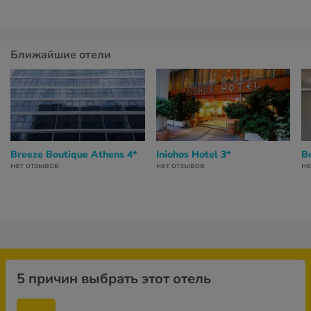
Ближайшие отели
Breeze Boutique Athens 4*
Iniohos Hotel 3*
B
нет отзывов
нет отзывов
не
5 причин выбрать этот отель