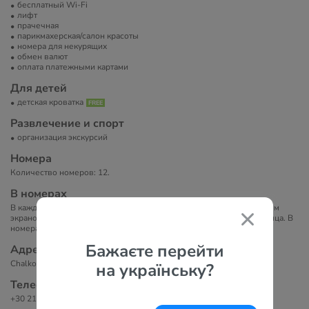
бесплатный Wi-Fi
лифт
прачечная
парикмахерская/салон красоты
номера для некурящих
обмен валют
оплата платежными картами
Для детей
детская кроватка
Развлечение и спорт
организация экскурсий
Номера
Количество номеров: 12.
В номерах
В каждом номере отеля есть письменный стол, телевизор с плоским
экраном, собственная ванная комната, постельное белье и полотенца. В
номерах есть шкаф.
Бажаєте перейти
Адрес
Chalkokondili 44, Athina 104 32, Греция
на українську?
Телефоны
+30 210 523 3324