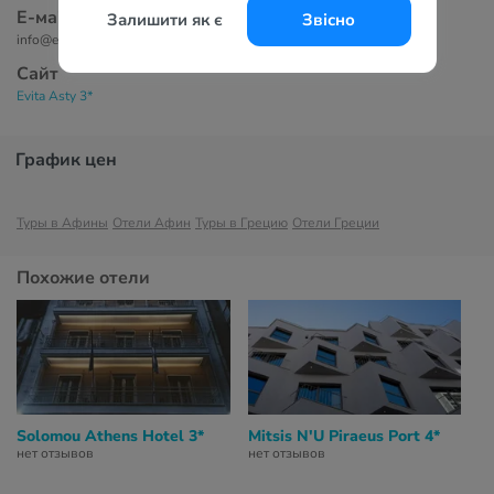
Е-маil
Залишити як є
Звісно
info@evita-hotels.com
Сайт
Evita Asty 3*
График цен
Туры в Афины
Отели Афин
Туры в Грецию
Отели Греции
Похожие отели
Solomou Athens Hotel 3*
Mitsis N'U Piraeus Port 4*
нет отзывов
нет отзывов