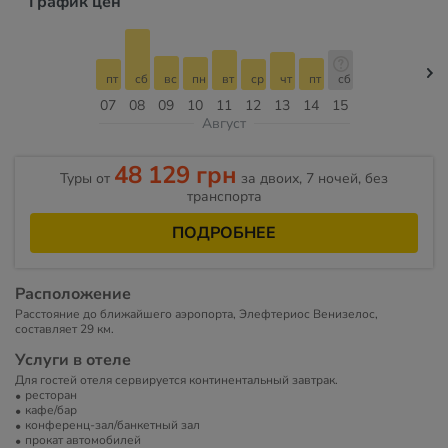
График цен
пт
сб
вс
пн
вт
ср
чт
пт
сб
07
08
09
10
11
12
13
14
15
Август
48 129 грн
Туры от
за двоих, 7 ночей, без
транспорта
ПОДРОБНЕЕ
Расположение
Расстояние до ближайшего аэропорта, Элефтериос Венизелос,
составляет 29 км.
Услуги в отеле
Для гостей отеля сервируется континентальный завтрак.
ресторан
кафе/бар
конференц-зал/банкетный зал
прокат автомобилей