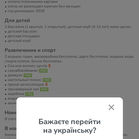
оплата платежными картами
отель не размещает мужчин без женщин
год реновации: 2018
Для детей
2 бассейна (1 крытый, 1 открытый), детский клуб (4-12 лет) мини-диско.
детский бассейн
детская площадка
детский клуб
Развлечение и спорт
2 водные горки, аквааэробика бесплатно, дартс бесплатно, водные виды
спорта платно, бочче бесплатно.
Спа или велнес-центр
сауна/баня/хамам
джакузи
настольный теннис
прокат велосипедов
тренажерный зал
аэробика
водные развлечения
анимация
Номера
В отеле 168 номеров. Состоит из одного 5-этажного корпуса.
Бажаєте перейти
В номерах
на українську?
балкон, кондиционер, Wi-Fi, душ, фен, минибар: бесплатно, телефон,