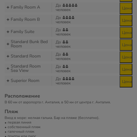
До
Family Room A
Цена
человек
До
Family Room B
Цена
человек
До
Family Suite
Цена
человек
Standard Bunk Bed
До
Цена
Room
человек
До
Standard Room
Цена
человек
Standard Room
До
Цена
Sea View
человек
До
Superior Room
Цена
человек
Расположение
В 60 км от аэропорта г. Анталия, в 50 км от центра г. Анталия.
Пляж
Вход в море: мелкая галька. Бар на пляже (бесплатно).
первая линия
собственный пляж
галечный пляж
понтон или пирс