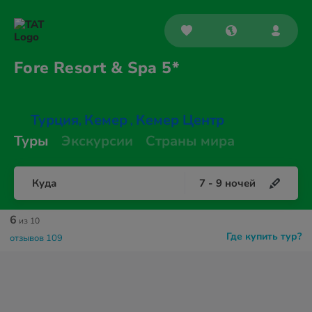
Fore Resort &
Spa 5*
Турция
Кемер
Кемер Центр
,
,
Туры
Экскурсии
Страны мира
Куда
7
-
9
ночей
6
из 10
Где купить тур?
отзывов 109