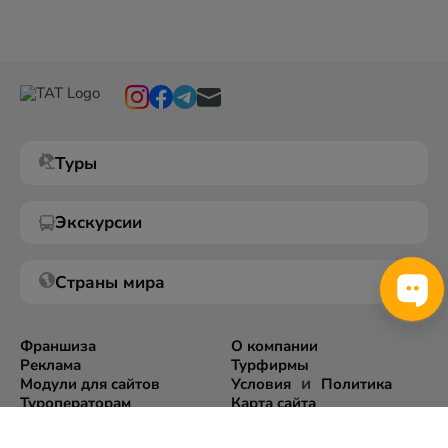
Туры
Экскурсии
Страны мира
Франшиза
О компании
Реклама
Турфирмы
и
Модули для сайтов
Условия
Политика
Туроператорам
Карта сайта
Экспорт информации