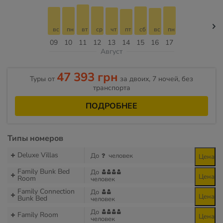
вс
пн
вт
ср
чт
пт
сб
вс
пн
09
10
11
12
13
14
15
16
17
Август
47 393 грн
Туры от
за двоих, 7 ночей, без
транспорта
ПОДРОБНЕЕ
Типы номеров
Deluxe Villas
До
человек
Цена
Family Bunk Bed
До
Цена
Room
человек
Family Connection
До
Цена
Bunk Bed
человек
До
Family Room
Цена
человек