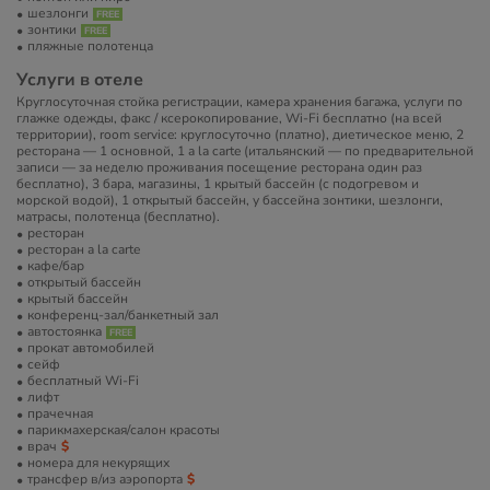
шезлонги
зонтики
пляжные полотенца
Услуги в отеле
Круглосуточная стойка регистрации, камера хранения багажа, услуги по
глажке одежды, факс / ксерокопирование, Wi-Fi бесплатно (на всей
территории), room service: круглосуточно (платно), диетическое меню, 2
ресторана — 1 основной, 1 a la carte (итальянский — по предварительной
записи — за неделю проживания посещение ресторана один раз
бесплатно), 3 бара, магазины, 1 крытый бассейн (с подогревом и
морской водой), 1 открытый бассейн, у бассейна зонтики, шезлонги,
матрасы, полотенца (бесплатно).
ресторан
ресторан a la carte
кафе/бар
открытый бассейн
крытый бассейн
конференц-зал/банкетный зал
автостоянка
прокат автомобилей
сейф
бесплатный Wi-Fi
лифт
прачечная
парикмахерская/салон красоты
врач
номера для некурящих
трансфер в/из аэропорта