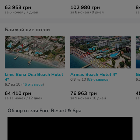
63 953 грн
102 980 грн
8
за 6 ночей / 7 дней
за 8 ночей / 9 дней
за
Ближайшие отели
Lims Bona Dea Beach Hotel
Armas Beach Hotel 4*
Gr
4*
6,8
из 10 (
89 отзывов
)
6,
6,7
из 10 (
46 отзывов
)
64 410 грн
76 963 грн
4
за 11 ночей / 12 дней
за 9 ночей / 10 дней
за
Обзор отеля Fore Resort & Spa