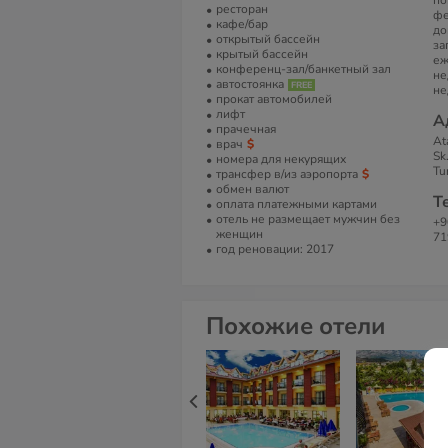
по
ресторан
фе
кафе/бар
до
открытый бассейн
за
крытый бассейн
еж
конференц-зал/банкетный зал
не
автостоянка
не
прокат автомобилей
лифт
А
прачечная
At
врач
Sk
номера для некурящих
Tu
трансфер в/из аэропорта
обмен валют
Т
оплата платежными картами
отель не размещает мужчин без
+9
женщин
71
год реновации: 2017
Похожие отели