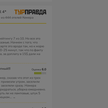
l 4*
0
из 444 отелей Кемера
йтингу 7 из 10. Но все это
азные. Начнем с того, что
карте это вроде так, но к морю
0-25 минут, так что по факту
а, за доплату в 15$ дали на
тный!!!
6.0
Оценка
ер, сказав что этот из трех
 привезли утром, заселили
 заселяли сразу. Номера
придраться, уборка ежедневно.
ть ли не ламповые, штук 5
урецком
...
→