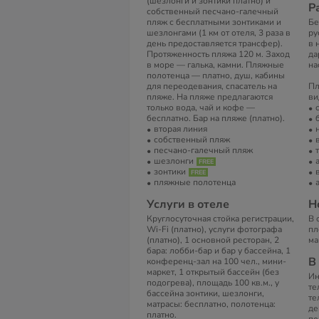
(шезлонги и зонтики платно) и
Р
собственный песчано-галечный
пляж с бесплатными зонтиками и
Бе
шезлонгами (1 км от отеля, 3 раза в
ру
день предоставляется трансфер).
в 
Протяженность пляжа 120 м. Заход
да
в море — галька, камни. Пляжные
на
полотенца — платно, душ, кабины
для переодевания, спасатель на
Пл
пляже. На пляже предлагаются
ви
только вода, чай и кофе —
бесплатно. Бар на пляже (платно).
вторая линия
собственный пляж
песчано-галечный пляж
шезлонги
зонтики
пляжные полотенца
Услуги в отеле
Н
Круглосуточная стойка регистрации,
В 
Wi-Fi (платно), услуги фотографа
пл
(платно), 1 основной ресторан, 2
ма
бара: лобби-бар и бар у бассейна, 1
В
конференц-зал на 100 чел., мини-
маркет, 1 открытый бассейн (без
Ин
подогрева), площадь 100 кв.м., у
те
бассейна зонтики, шезлонги,
те
матрасы: бесплатно, полотенца:
де
платно.