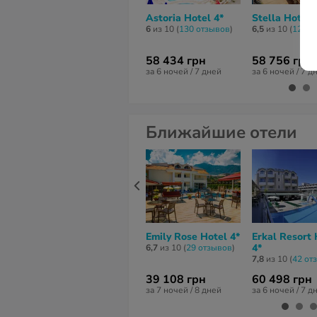
Astoria Hotel 4*
Stella Hotel 
6
из 10 (
130 отзывов
)
6,5
из 10 (
125 о
58 434 грн
58 756 грн
за 6 ночей / 7 дней
за 6 ночей / 7 д
Ближайшие отели
Emily Rose Hotel 4*
Erkal Resort 
4*
6,7
из 10 (
29 отзывов
)
7,8
из 10 (
42 от
39 108 грн
60 498 грн
за 7 ночей / 8 дней
за 6 ночей / 7 д