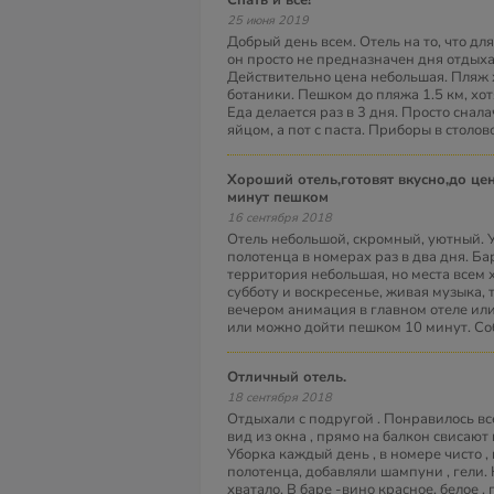
Спать и все!
25 июня 2019
Добрый день всем. Отель на то, что дл
он просто не предназначен дня отдыха
Действительно цена небольшая. Пляж 
ботаники. Пешком до пляжа 1.5 км, хот
Еда делается раз в 3 дня. Просто сналач
яйцом, а пот с паста. Приборы в столо
Хороший отель,готовят вкусно,до центра далеко 20-30
минут пешком
16 сентября 2018
Отель небольшой, скромный, уютный. 
полотенца в номерах раз в два дня. Бар
территория небольшая, но места всем х
субботу и воскресенье, живая музыка, 
вечером анимация в главном отеле или
или можно дойти пешком 10 минут. С
Отличный отель.
18 сентября 2018
Отдыхали с подругой . Понравилось все
вид из окна , прямо на балкон свисаю
Уборка каждый день , в номере чисто 
полотенца, добавляли шампуни , гели. 
хватало. В баре -вино красное, белое , 