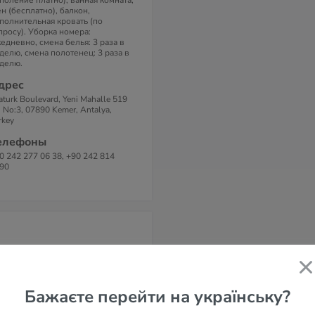
поление платно), ванная комната,
н (бесплатно), балкон,
полнительная кровать (по
просу). Уборка номера:
едневно, смена белья: 3 раза в
делю, смена полотенец: 3 раза в
делю.
дрес
aturk Boulevard, Yeni Mahalle 519
. No:3, 07890 Kemer, Antalya,
rkey
елефоны
0 242 277 06 38, +90 242 814
90
Бажаєте перейти на українську?