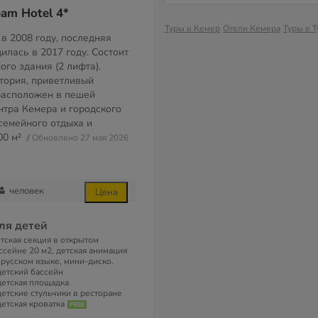
am Hotel 4*
Туры в Кемер
Отели Кемера
Туры в 
в 2008 году, последняя
илась в 2017 году. Состоит
ого здания (2 лифта).
тория, приветливый
расположен в пешей
нтра Кемера и городского
семейного отдыха и
00 м²
// Обновлено 27 мая 2026
человек
Цена
ля детей
тская секция в открытом
ссейне 20 м2, детская анимация
 русском языке, мини-диско.
детский бассейн
детская площадка
детские стульчики в ресторане
детская кроватка