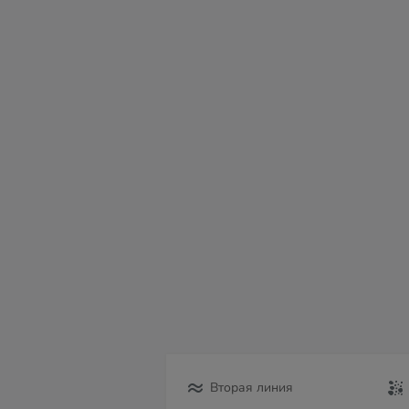
сб
вс
пн
вт
ср
чт
пт
08
09
10
11
12
13
14
Вторая линия