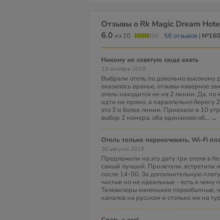
Отзывы о Rk Magic Dream Hote
6.0
из 10
58 отзывов
|
№16
Никому не советую сюда ехать
10 октября 2019
Выбрали отель по довольно высокому ре
оказалось вранье, отзывы наверное зак
отель находится не на 2 линии. Да, по 
идти не прямо, а параллельно берегу 2
это 3 и более линии. Приехали в 10 утр
выбор 2 номера, оба одинаково об
...
→
Отель только переночевать, Wi-Fi пла
30 августа 2019
Предложили на эту дату три отеля в Кем
самый лучший. Прилетели, встретили и
после 14-00. За дополнительную плату
чистые но не идеальные - есть к чему 
Телевизоры маленькие первобытные, чу
каналов на русском и столько же на т