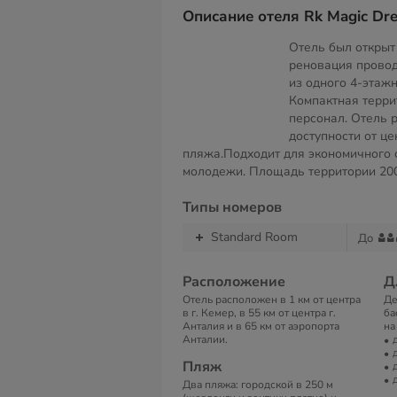
Описание отеля Rk Magic Dre
Отель был открыт 
реновация провод
из одного 4-этажн
Компактная терри
персонал. Отель 
доступности от це
пляжа.Подходит для экономичного 
молодежи. Площадь территории
20
Типы номеров
Standard Room
До
Расположение
Д
Отель расположен в 1 км от центра
Де
в г. Кемер, в 55 км от центра г.
ба
Анталия и в 65 км от аэропорта
на
Анталии.
Пляж
Два пляжа: городской в 250 м