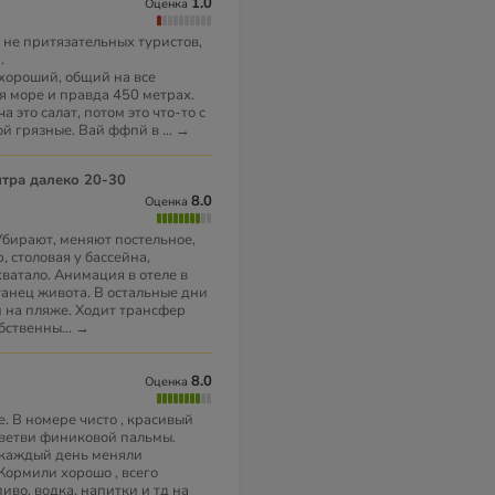
1.0
Оценка
я не притязательных туристов,
.
хороший, общий на все
я море и правда 450 метрах.
а это салат, потом это что-то с
вой грязные. Вай ффпй в
...
→
8.0
Оценка
Убирают, меняют постельное,
, столовая у бассейна,
ватало. Анимация в отеле в
танец живота. В остальные дни
 на пляже. Ходит трансфер
обственны
...
→
8.0
Оценка
. В номере чисто , красивый
т ветви финиковой пальмы.
, каждый день меняли
Кормили хорошо , всего
пиво, водка, напитки и тд на