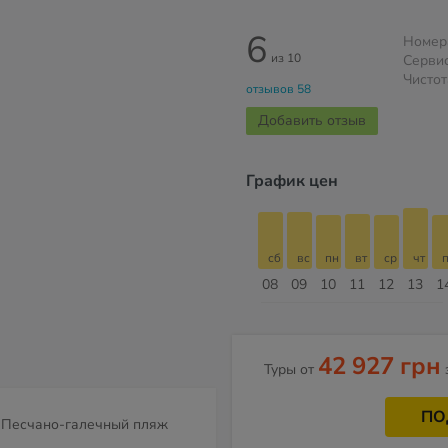
6
Номер
из 10
Серви
Чистот
отзывов 58
Добавить отзыв
График цен
сб
вс
пн
вт
ср
чт
пт
сб
сб
вс
пн
вт
ср
чт
п
15
16
17
18
19
20
21
22
08
09
10
11
12
13
1
Август
42 927 грн
Туры от
ПО
Песчано-галечный пляж