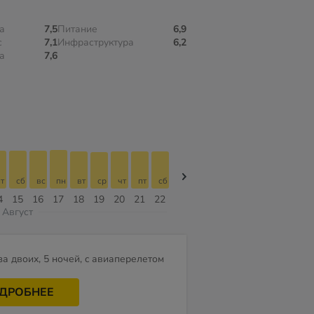
а
7,5
Питание
6,9
с
7,1
Инфраструктура
6,2
а
7,6
т
сб
вс
пн
вт
ср
чт
пт
сб
сб
вс
пн
вт
ср
чт
4
15
16
17
18
19
20
21
22
08
09
10
11
12
13
Август
за двоих, 5 ночей, c авиаперелетом
ДРОБНЕЕ