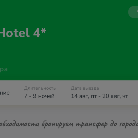
Hotel 4*
ра
Длительность
Дата выезда
ние
7 - 9 ночей
14 авг
,
пт
-
20 авг
,
чт
обходимости бронируем трансфер до город