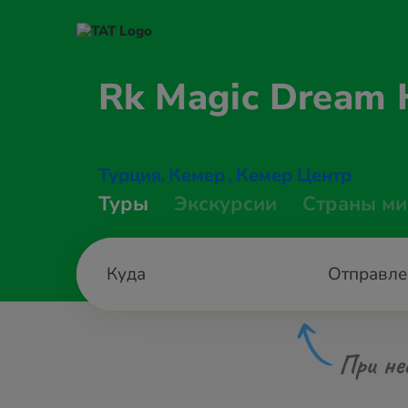
Rk Magic Dream
Турция
Кемер
Кемер Центр
,
,
Туры
Экскурсии
Страны ми
Отправле
При не