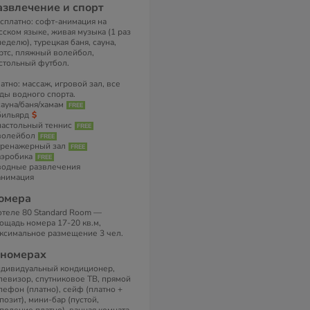
азвлечение и спорт
сплатно: софт-анимация на
сском языке, живая музыка (1 раз
неделю), турецкая баня, сауна,
ртс, пляжный волейбол,
стольный футбол.
атно: массаж, игровой зал, все
ды водного спорта.
сауна/баня/хамам
бильярд
настольный теннис
волейбол
тренажерный зал
аэробика
водные развлечения
анимация
омера
отеле 80 Standard Room —
ощадь номера 17-20 кв.м,
ксимальное размещение 3 чел.
 номерах
дивидуальный кондиционер,
левизор, спутниковое ТВ, прямой
лефон (платно), сейф (платно +
позит), мини-бар (пустой,