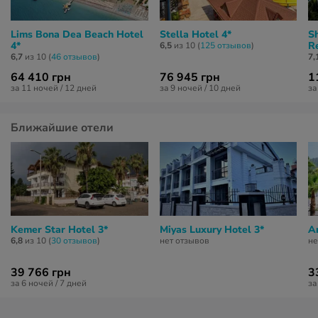
Lims Bona Dea Beach Hotel
Stella Hotel 4*
S
4*
Re
6,5
из 10 (
125 отзывов
)
6,7
из 10 (
46 отзывов
)
7,
64 410 грн
76 945 грн
1
за 11 ночей / 12 дней
за 9 ночей / 10 дней
за
Ближайшие отели
Kemer Star Hotel 3*
Miyas Luxury Hotel 3*
A
6,8
из 10 (
30 отзывов
)
нет отзывов
не
39 766 грн
3
за 6 ночей / 7 дней
за