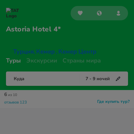
Astoria
Hotel 4*
Турция
Кемер
Кемер Центр
,
,
Туры
Экскурсии
Страны мира
Куда
7
-
9
ночей
6
из 10
Где купить тур?
отзывов 123