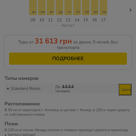
вс
пн
вт
ср
чт
пт
сб
вс
пн
09
10
11
12
13
14
15
16
17
Август
31 613 грн
Туры от
за двоих, 5 ночей, без
транспорта
ПОДРОБНЕЕ
Типы номеров
До
Standard Room
Цена
человек
Расположение
В 55 км от аэропорта г. Анталья, в центре г. Кемер, в 220 м через дорогу
от собственного пляжа.
Пляж
В 220 м от отеля. Между отелем и пляжем проходит дорога и променад.
третья и дальше