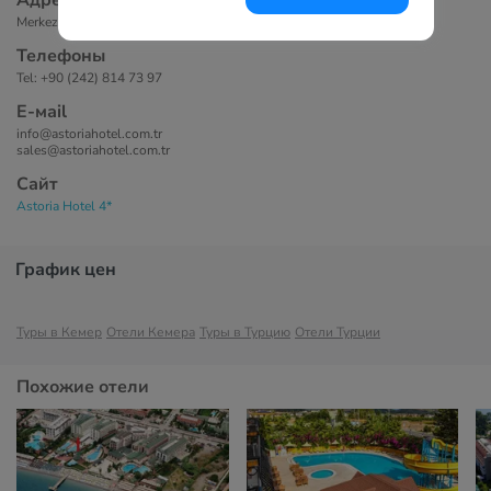
Адрес
Merkez Mahallesi, Kavaklı Cad. No:3, 07990 Kemer, Antalya, Turkey
Телефоны
Tel: +90 (242) 814 73 97
Е-маil
info@astoriahotel.com.tr
sales@astoriahotel.com.tr
Сайт
Astoria Hotel 4*
График цен
Туры в Кемер
Отели Кемера
Туры в Турцию
Отели Турции
Похожие отели