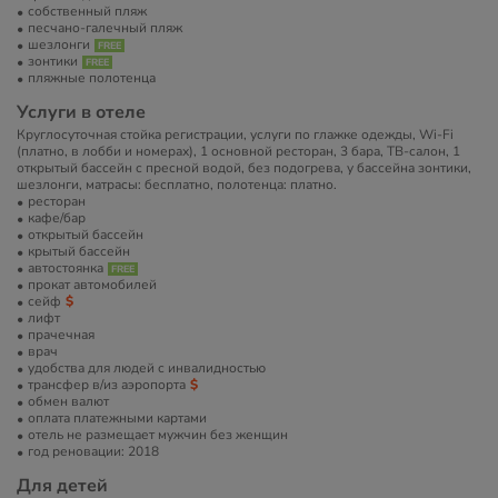
собственный пляж
песчано-галечный пляж
шезлонги
зонтики
пляжные полотенца
Услуги в отеле
Круглосуточная стойка регистрации, услуги по глажке одежды, Wi-Fi
(платно, в лобби и номерах), 1 основной ресторан, 3 бара, ТВ-салон, 1
открытый бассейн с пресной водой, без подогрева, у бассейна зонтики,
шезлонги, матрасы: бесплатно, полотенца: платно.
ресторан
кафе/бар
открытый бассейн
крытый бассейн
автостоянка
прокат автомобилей
сейф
лифт
прачечная
врач
удобства для людей с инвалидностью
трансфер в/из аэропорта
обмен валют
оплата платежными картами
отель не размещает мужчин без женщин
год реновации: 2018
Для детей