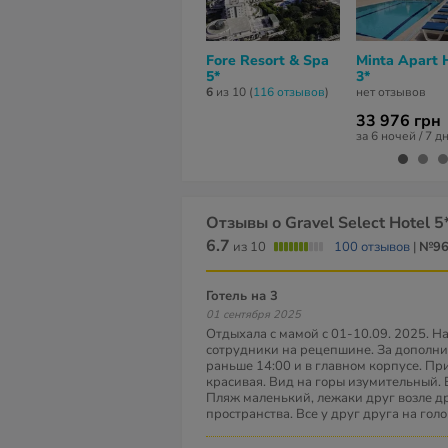
Fore Resort & Spa
Minta Apart 
5*
3*
6
из 10 (
116 отзывов
)
нет отзывов
33 976 грн
за 6 ночей / 7 д
Отзывы о Gravel Select Hotel 5
6.7
из 10
100 отзывов
|
№9
Готель на 3
01 сентября 2025
Отдыхала с мамой с 01-10.09. 2025. Н
сотрудники на рецепшине. За дополн
раньше 14:00 и в главном корпусе. Пр
красивая. Вид на горы изумительный. 
Пляж маленький, лежаки друг возле др
пространства. Все у друг друга на голо