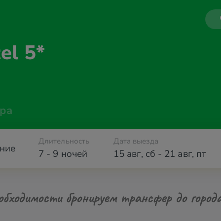
el 5*
ра
Длительность
Дата выезда
ние
7 - 9 ночей
15 авг
,
сб
-
21 авг
,
пт
обходимости бронируем трансфер до город