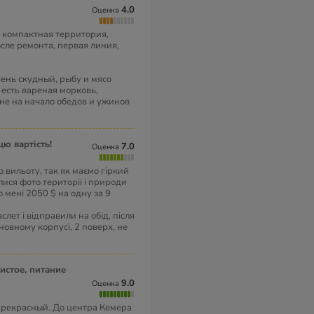
4.0
Оценка
и компактная территория,
сле ремонта, первая линия,
чень скудный, рыбу и мясо
 есть вареная морковь,
 не на начало обедов и ужинов
цю вартість!
7.0
Оценка
о вильоту, так як маємо гіркий
ися фото територіі і природи
о мені 2050 $ на одну за 9
лет і відправили на обід, після
новному корпусі, 2 поверх, не
9.0
Оценка
прекрасный. До центра Кемера