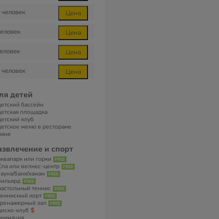
человек
Цена
еловек
Цена
еловек
Цена
человек
Цена
ля детей
детский бассейн
детская площадка
детский клуб
детское меню в ресторане
няня
азвлечение и спорт
аквапарк или горки
Спа или велнес-центр
сауна/баня/хамам
бильярд
настольный теннис
теннисный корт
тренажерный зал
диско-клуб
анимация