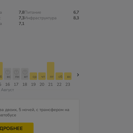
а
7,8
Питание
6,7
с
7,3
Инфраструктура
8,3
а
7,1
б
вс
пн
вт
ср
чт
пт
сб
вс
вс
пн
вт
ср
чт
пт
5
16
17
18
19
20
21
22
23
09
10
11
12
13
14
Август
за двоих, 5 ночей, с трансфером на
автобусе
ДРОБНЕЕ