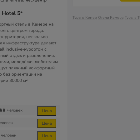
Спа или велнес-центр
 Hotel 5*
Туры в Кемер
Отели Кемера
Туры в 
ртный отель в Кемере на
ом с центром города.
территория, несколько
тая инфраструктура делают
l inclusive-курортом с
вный отдых и развлечения.
тьми, молодёжи, любителям
 ищут пляжный комфортный
о без ориентации на
ории
30000 м²
человек
Цена
еловек
Цена
человек
Цена