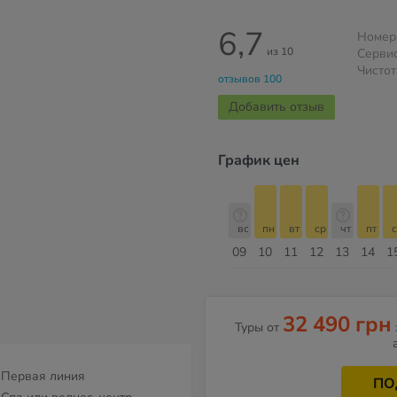
6,7
Номер
из 10
Серви
Чистот
отзывов 100
Добавить отзыв
График цен
б
вс
пн
вт
ср
чт
пт
сб
вс
вс
пн
вт
ср
чт
пт
с
16
17
18
19
20
21
22
23
09
10
11
12
13
14
1
Август
32 490 грн
Туры от
Первая линия
ПО