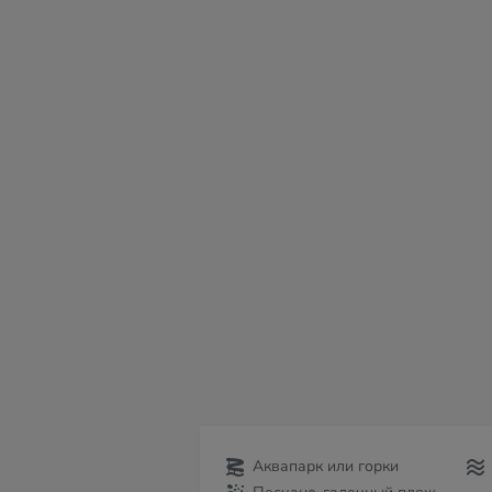
вс
пн
вт
ср
чт
пт
с
09
10
11
12
13
14
15
Аквапарк или горки