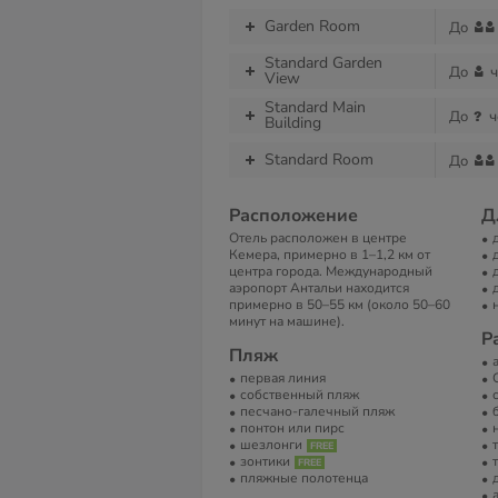
Garden Room
До
Standard Garden
До
ч
View
Standard Main
До
ч
Building
Standard Room
До
Расположение
Д
Отель расположен в центре
Кемера, примерно в 1–1,2 км от
центра города. Международный
аэропорт Антальи находится
примерно в 50–55 км (около 50–60
минут на машине).
Р
Пляж
первая линия
собственный пляж
песчано-галечный пляж
понтон или пирс
шезлонги
зонтики
пляжные полотенца