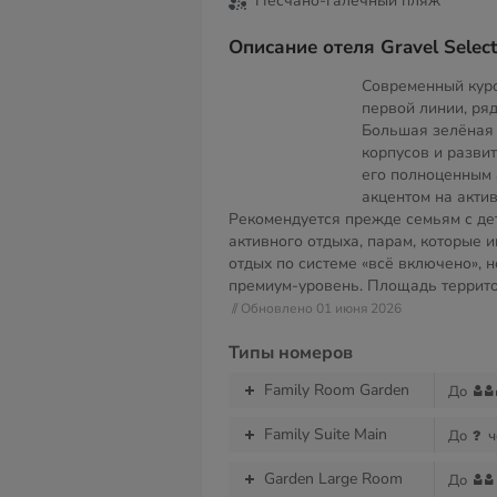
Песчано-галечный пляж
Описание отеля Gravel Select
Современный куро
первой линии, ряд
Большая зелёная 
корпусов и разви
его полноценным al
акцентом на акти
Рекомендуется прежде семьям с де
активного отдыха, парам, которые
отдых по системе «всё включено», н
премиум-уровень. Площадь террит
// Обновлено 01 июня 2026
Типы номеров
Family Room Garden
До
Family Suite Main
До
ч
Garden Large Room
До