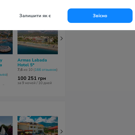
Залишити як є
Звісно
y
Armas Labada
The Norm Oriental
Marti Myra 
a
Hotel 5*
5*
5*
7,6
из 10 (
166 отзывов
)
7,9
из 10 (
196 отзывов
)
7,3
из 10 (
126 о
зывa
)
100 251 грн
52 298 грн
145 449 гр
за 9 ночей / 10 дней
за 6 ночей / 7 дней
за 11 ночей / 1
ней