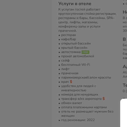
Услуги в отеле
К услугам гостей работает
Н
круглосуточная стойка регистрации,
рестораны и бары, бассейны, SPA-
В 
центр, лифты, магазины,
но
конференц-залы и услуги
ил
прачечной.
30
ресторан
В
кафе/бар
открытый бассейн
Бе
крытый бассейн
те
автостоянка
ба
прокат автомобилей
ва
сейф
бесплатный Wi-Fi
А
лифт
At
прачечная
An
парикмахерская/салон красоты
врач
Т
удобства для людей с
инвалидностью
0 
номера для некурящих
трансфер в/из аэропорта
Е
обмен валют
in
оплата платежными картами
отель не размещает мужчин без
С
женщин
год реновации: 2022
Gr