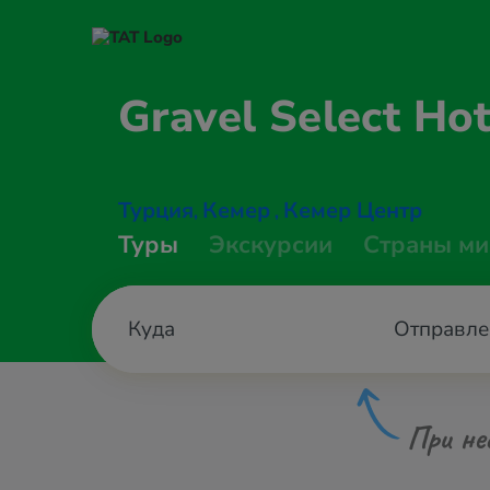
Gravel Select
Hot
Турция
Кемер
Кемер Центр
,
,
Туры
Экскурсии
Страны ми
Отправле
При не