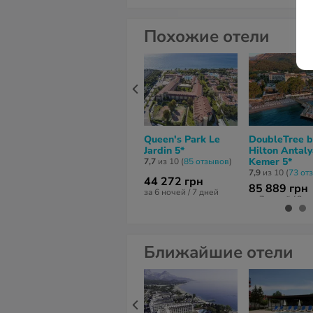
Похожие отели
Queen's Park Le
DoubleTree b
Jardin 5*
Hilton Antaly
Kemer 5*
7,7
из 10 (
85 отзывов
)
7,9
из 10 (
73 от
44 272 грн
85 889 грн
за 6 ночей / 7 дней
за 7 ночей / 8 д
Ближайшие отели