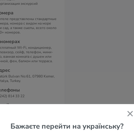
организация экскурсий
омера
отеле представлены стандартные
мера, номера с видом на море
и сад, а также сьюты, всего около
0+ номеров.
 номерах
сплатный Wi-Fi, кондиционер,
левизор, сейф, телефон, мини-
р, ванная комната с душем или
нной, фен, балкон или терраса.
дрес
atürk Bulvarı No:61, 07980 Kemer,
talya, Turkey.
елефоны
(242) 814 33 22
-маil
fo@gravelselecthotel.com
айт
Бажаєте перейти на українську?
avel Select Hotel 5*