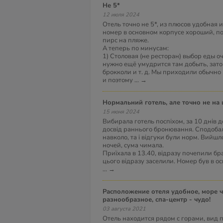
не 5*
12 июля 2024
Отель точно не 5*, из плюсов удобная 
номер в основном корпусе хороший, по
пирс на пляже.
А теперь по минусам:
1) Столовая (не ресторан) выбор еды о
нужно ещё умудрится там добыть, зато
брокколи и т. д. Мы приходили обычно
и поэтому
...
→
Нормальний готель, але точно не на 
15 июня 2024
Вибирала готель поспіхом, за 10 днів д
досвід раннього бронювання. Сподобал
навколо, та і відгуки були норм. Вийшл
ночей, сума чимала.
Приїхала в 13.40, відразу почепили брас
цього відразу заселили. Номер був в ос
...
→
Расположение отеля удобное, море чистое, питание
разнообразное, спа-центр - чудо!
03 августа 2021
Отель находится рядом с горами, вид 