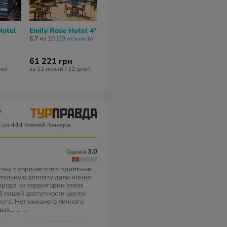
Hotel
Emily Rose Hotel 4*
Rk Magic Dream
Lims Bona D
Hotel 4*
Beach Hotel 
6,7
из 10 (
29 отзывов
)
6
из 10 (
65 отзывов
)
6,7
из 10 (
46 от
61 221 грн
73 292 грн
64 410 грн
ней
за 11 ночей / 12 дней
за 11 ночей / 12 дней
за 11 ночей / 1
*
6
из 444 отелей Кемера
3.0
Оценка
ачну с хорошего это приятные
ительную доплату дали номер
ирода на территории отеля
В пешей доступности центр.
уга. Нет никакого личного
вах...
...
→