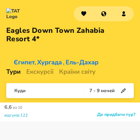
Eagles Down Town Zahabia
Resort 4*
Єгипет
Хургада
Ель-Дахар
,
,
Тури
Екскурсії
Країни світу
Куди
7
-
9
ночей
6,6
из 10
Де придбати тур?
відгуків 122