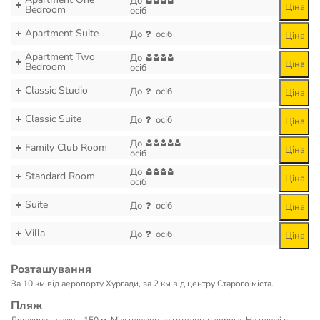
До
Ціна
Bedroom
осіб
Apartment Suite
До
осіб
Ціна
Apartment Two
До
Ціна
Bedroom
осіб
Classic Studio
До
осіб
Ціна
Classic Suite
До
осіб
Ціна
До
Family Club Room
Ціна
осіб
До
Standard Room
Ціна
осіб
Suite
До
осіб
Ціна
Villa
До
осіб
Ціна
Розташування
За 10 км від аеропорту Хургади, за 2 км від центру Старого міста.
Пляж