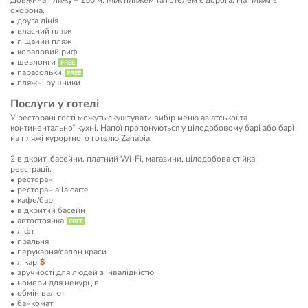
Довжина пляжу – 150 м. Між пляжем та готелем є дорога. На пляжі є
охорона.
друга лінія
власний пляж
піщаний пляж
кораловий риф
шезлонги
парасольки
пляжні рушники
Послуги у готелі
У ресторані гості можуть скуштувати вибір меню азіатської та
континентальної кухні. Напої пропонуються у цілодобовому барі або барі
на пляжі курортного готелю Zahabia.
2 відкриті басейни, платний Wi-Fi, магазини, цілодобова стійка
реєстрації.
ресторан
ресторан a la carte
кафе/бар
відкритий басейн
автостоянка
ліфт
пральня
перукарня/салон краси
лікар
зручності для людей з інвалідністю
номери для некурців
обмін валют
банкомат