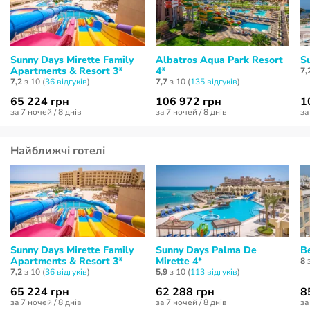
Sunny Days Mirette Family
Albatros Aqua Park Resort
S
Apartments & Resort 3*
4*
7,
7,2
з 10 (
36 відгуків
)
7,7
з 10 (
135 відгуків
)
65 224 грн
106 972 грн
1
за 7 ночей / 8 днів
за 7 ночей / 8 днів
за
Найближчі готелі
Sunny Days Mirette Family
Sunny Days Palma De
Be
Apartments & Resort 3*
Mirette 4*
8
з
7,2
з 10 (
36 відгуків
)
5,9
з 10 (
113 відгуків
)
65 224 грн
62 288 грн
8
за 7 ночей / 8 днів
за 7 ночей / 8 днів
за