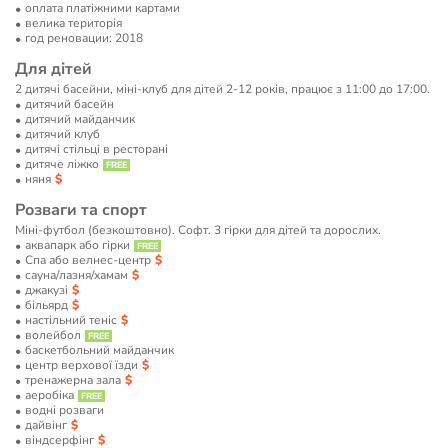
оплата платіжними картами
велика територія
год реновации: 2018
Для дітей
2 дитячі басейни, міні-клуб для дітей 2-12 років, працює з 11:00 до 17:00.
дитячий басейн
дитячий майданчик
дитячий клуб
дитячі стільці в ресторані
дитяче ліжко
няня
Розваги та спорт
Міні-футбол (безкоштовно). Софт. 3 гірки для дітей та дорослих.
аквапарк або гірки
Спа або велнес-центр
сауна/лазня/хамам
джакузі
більярд
настільний теніс
волейбол
баскетбольний майданчик
центр верхової їзди
тренажерна зала
аеробіка
водні розваги
дайвінг
віндсерфінг