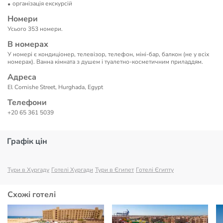
організація екскурсій
Номери
Усього 353 номери.
В номерах
У номері є кондиціонер, телевізор, телефон, міні-бар, балкон (не у всіх
номерах). Ванна кімната з душем і туалетно-косметичним приладдям.
Адреса
El Cornishe Street, Hurghada, Egypt
Телефони
+20 65 361 5039
Графік цін
Тури в Хургаду
Готелі Хургади
Тури в Єгипет
Готелі Єгипту
Схожі готелі