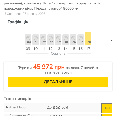
ресепшен), комплексу 4- та 5-поверхових корпусів та 2-
поверхових вілл. Площа території
80000 м²
// Оновлено 07 серпня 2026
Графік цін
нд
пн
вт
ср
чт
пт
сб
нд
пн
09
10
11
12
13
14
15
16
17
Серпень
45 972 грн
Тури від
за двох, 7 ночей, з
авіаперельотом
ДЕТАЛЬНІШЕ
Типи номерів
Apart Room
До
осіб
Ціна
Apartment One