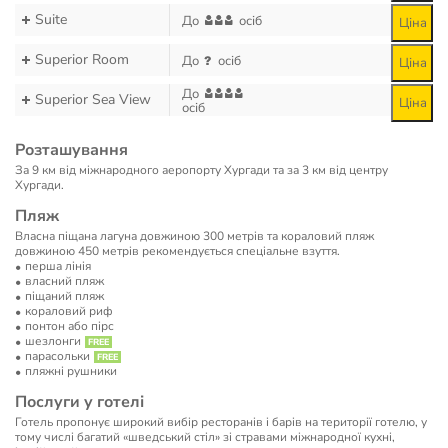
Suite
До
осіб
Ціна
Superior Room
До
осіб
Ціна
До
Superior Sea View
Ціна
осіб
Розташування
За 9 км від міжнародного аеропорту Хургади та за 3 км від центру
Хургади.
Пляж
Власна піщана лагуна довжиною 300 метрів та кораловий пляж
довжиною 450 метрів рекомендується спеціальне взуття.
перша лінія
власний пляж
піщаний пляж
кораловий риф
понтон або пірс
шезлонги
парасольки
пляжні рушники
Послуги у готелі
Готель пропонує широкий вибір ресторанів і барів на території готелю, у
тому числі багатий «шведський стіл» зі стравами міжнародної кухні,