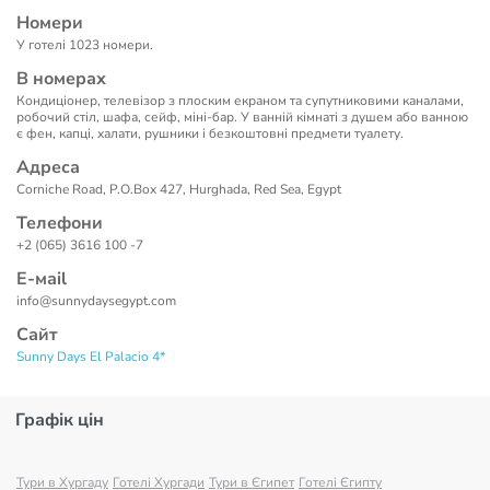
Номери
У готелі 1023 номери.
В номерах
Кондиціонер, телевізор з плоским екраном та супутниковими каналами,
робочий стіл, шафа, сейф, міні-бар. У ванній кімнаті з душем або ванною
є фен, капці, халати, рушники і безкоштовні предмети туалету.
Адреса
Corniche Road, P.O.Box 427, Hurghada, Red Sea, Egypt
Телефони
+2 (065) 3616 100 -7
Е-маil
info@sunnydaysegypt.com
Сайт
Sunny Days El Palacio 4*
Графік цін
Тури в Хургаду
Готелі Хургади
Тури в Єгипет
Готелі Єгипту