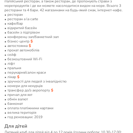
італійський ресторан, а також ресторан, де пропонують страви з
морепродуктів і де ви можете насолодитися видом на море. Всього 3
ресторани та 4 бари. 42 магазинами на будь-який смак, інтернет-кафе.
ресторан
ресторан a la carte
кафе/бар
відкритий басейн
басейн з підігрівом
конференц-зал/банкетний зал
бізнес-центр
автостоянка
прокат автомобілів
сейф
безкоштовний Wi-Fi
ліфт
пральня
перукарня/салон краси
лікар
зручності для людей з інвалідністю
номери для некурців
трансфер до/з аеропорту
причал для яхт
обмін валют
банкомат
оплата платіжними картами
велика територія
год реновации: 2019
Для дітей
Дитячий клуб для дітей від 4 до 12 років (години роботи: 10.30-17.00;