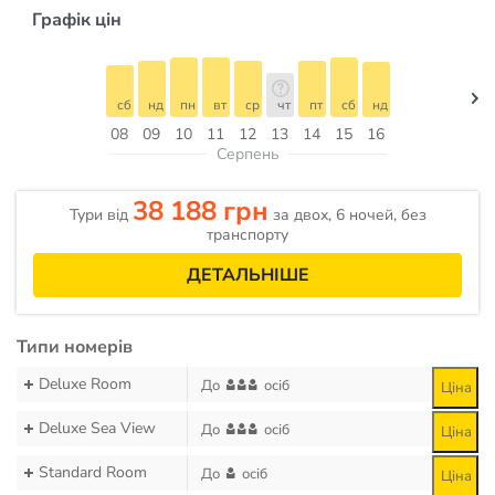
Графік цін
сб
нд
пн
вт
ср
чт
пт
сб
нд
08
09
10
11
12
13
14
15
16
Серпень
38 188 грн
Тури від
за двох, 6 ночей, без
транспорту
ДЕТАЛЬНІШЕ
Типи номерів
Deluxe Room
До
осіб
Ціна
Deluxe Sea View
До
осіб
Ціна
Standard Room
До
осіб
Ціна