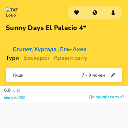
Sunny Days El
Palacio 4*
Єгипет
Хургада
Ель-Ахея
,
,
Тури
Екскурсії
Країни світу
Куди
7
-
9
ночей
6,8
из 10
Де придбати тур?
відгуків 600