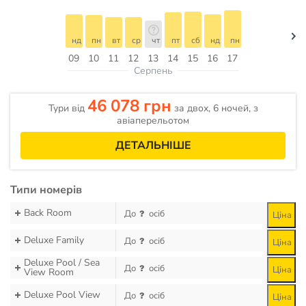
нд
пн
вт
ср
чт
пт
сб
нд
пн
09
10
11
12
13
14
15
16
17
Серпень
46 078 грн
Тури від
за двох, 6 ночей, з
авіаперельотом
ДЕТАЛЬНІШЕ
Типи номерів
Back Room
До
осіб
Ціна
Deluxe Family
До
осіб
Ціна
Deluxe Pool / Sea
До
осіб
Ціна
View Room
Deluxe Pool View
До
осіб
Ціна