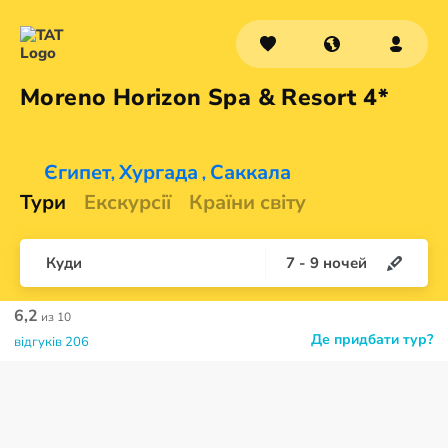
Moreno Horizon Spa &
Resort 4*
Єгипет
Хургада
Саккала
,
,
Тури
Екскурсії
Країни світу
Куди
7
-
9
ночей
6,2
из 10
Де придбати тур?
відгуків 206