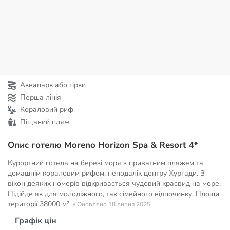
Аквапарк або гірки
Перша лінія
Кораловий риф
Піщаний пляж
Опис готелю Moreno Horizon Spa & Resort 4*
Курортний готель на березі моря з приватним пляжем та
домашнім кораловим рифом, неподалік центру Хургади. З
вікон деяких номерів відкривається чудовий краєвид на море.
Підійде як для молодіжного, так сімейного відпочинку. Площа
території
38000 м²
// Оновлено 18 липня 2025
Графік цін