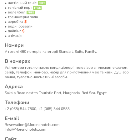
настільний теніс
тенісний корт
волейбол
тренажерна зала
аеробіка
водні розваги
дайвінг
анімація
Номери
У готелі 460 номерів категорії Standart, Suite, Family.
В номерах
Усі номери готелю мають кондиціонер і телевізор з плоским екраном,
сейф, телефон, міні-бар, набір для приготування чаю та кави, душ або
ванна, туалетно-косметичні засоби.
Адреса
Sakala Road next to Touristic Port, Hurghada, Red Sea. Egypt
Телефони
+2 (065) 544 7500, +2 (065) 344 0583
Е-маil
Reservation@Morenohotels.com
Info@Morenohotels.com
Сайт