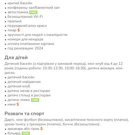
критий басейн
конференц-зал/банкетний зал
автостоянка
безкоштовний Wi-Fi
пральня
перукарня/салон краси
лікар
зручності для людей з інвалідністю
номери для некурців
оплата платіжними картами
год реновации: 2024
Для дітей
Дитячий басейн (з підігрівом у зимовий період), міні-клуб від 4 до 12
років (години роботи: 10:30-12:30, 15:00-16:30), дитяча анімація, міні-
диско.
дитячий басейн
дитячий майданчик
дитячий клуб
дитяче меню в ресторані
дитячі стільці в ресторані
дитяче ліжко
няня
Розваги та спорт
Дартс, міні-футбол (безкоштовно), висвітлення тенісного корту (платно),
уроки тенісу з тренером (платно), бочче (безкоштовно).
аквапарк або гірки
більярд