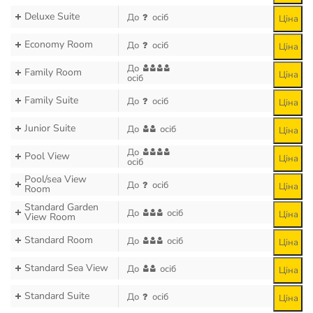
Deluxe Suite
До
осіб
Ціна
Economy Room
До
осіб
Ціна
До
Family Room
Ціна
осіб
Family Suite
До
осіб
Ціна
Junior Suite
До
осіб
Ціна
До
Pool View
Ціна
осіб
Pool/sea View
До
осіб
Ціна
Room
Standard Garden
До
осіб
Ціна
View Room
Standard Room
До
осіб
Ціна
Standard Sea View
До
осіб
Ціна
Standard Suite
До
осіб
Ціна