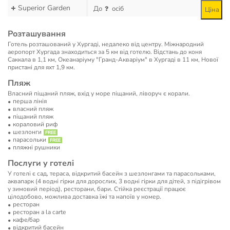
Superior Garden
До
осіб
Ціна
Розташування
Готель розташований у Хургаді, недалеко від центру. Міжнародний
аеропорт Хургада знаходиться за 5 км від готелю. Відстань до коня
Саккала в 1,1 км, Океанаріуму "Гранд-Акваріум" в Хургаді в 11 км, Нової
пристані для яхт 1,9 км.
Пляж
Власний піщаний пляж, вхід у море піщаний, ліворуч є корали.
перша лінія
власний пляж
піщаний пляж
кораловий риф
шезлонги
парасольки
пляжні рушники
Послуги у готелі
У готелі є сад, тераса, відкритий басейн з шезлонгами та парасольками,
аквапарк (4 водні гірки для дорослих, 3 водні гірки для дітей, з підігрівом
у зимовий період), ресторани, бари. Стійка реєстрації працює
цілодобово, можлива доставка їжі та напоїв у номер.
ресторан
ресторан a la carte
кафе/бар
відкритий басейн