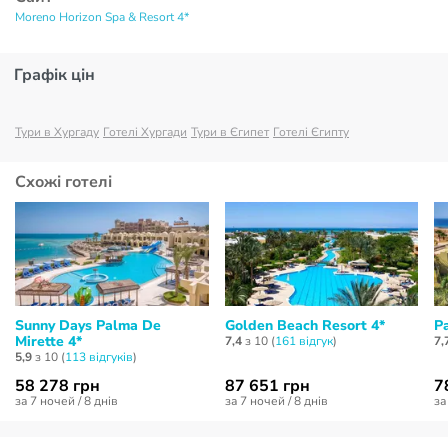
Moreno Horizon Spa & Resort 4*
Графік цін
Тури в Хургаду
Готелі Хургади
Тури в Єгипет
Готелі Єгипту
Схожі готелі
Sunny Days Palma De
Golden Beach Resort 4*
P
Mirette 4*
7,4
з 10 (
161 відгук
)
7,
5,9
з 10 (
113 відгуків
)
58 278 грн
87 651 грн
7
за 7 ночей / 8 днів
за 7 ночей / 8 днів
за