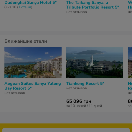
Dadonghai Sanya Hotel 5*
The Taikang Sanya, a
W
Tribute Portfolio Resort 5*
H
8
из 10 (
1 отзыв
)
нет отзывов
не
Ближайшие отели
Aegean Suites Sanya Yalong
Tianhong Resort 5*
H
Bay Resort 5*
Re
нет отзывов
нет отзывов
не
65 096 грн
8
за 10 ночей / 11 дней
за