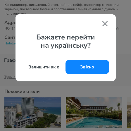
Кондиционер, письменный стол, чайник, сейф, телевизор с плоским
экраном, постельное белье и собственная ванная комната с душем и
полотенцами.
Адрес
NO. 14, Longtan Road, Yalong Bay, Resort District, 572016 Санья, Китай.
Бажаєте перейти
Сайт
на українську?
Holiday Inn & Suites Sanya Yalong Bay 5*
График цен
Залишити як є
Звісно
Туры в Хайнань
Отели Хайнаня
Туры в Китай
Отели Китая
Похожие отели