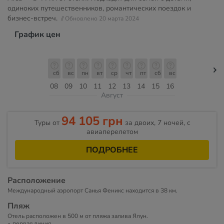
одиноких путешественников, романтических поездок и
бизнес-встреч.
// Обновлено 20 марта 2024
График цен
сб
вс
пн
вт
ср
чт
пт
сб
вс
08
09
10
11
12
13
14
15
16
Август
94 105 грн
Туры от
за двоих, 7 ночей, c
авиаперелетом
ПОДРОБНЕЕ
Расположение
Международный аэропорт Санья Феникс находится в 38 км.
Пляж
Отель расположен в 500 м от пляжа залива Ялун.
первая линия