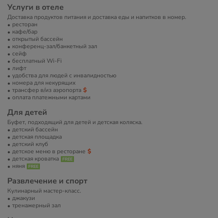
Услуги в отеле
Доставка продуктов питания и доставка еды и напитков в номер.
ресторан
кафе/бар
открытый бассейн
конференц-зал/банкетный зал
сейф
бесплатный Wi-Fi
лифт
удобства для людей с инвалидностью
номера для некурящих
трансфер в/из аэропорта
оплата платежными картами
Для детей
Буфет, подходящий для детей и детская коляска.
детский бассейн
детская площадка
детский клуб
детское меню в ресторане
детская кроватка
няня
Развлечение и спорт
Кулинарный мастер-класс.
джакузи
тренажерный зал