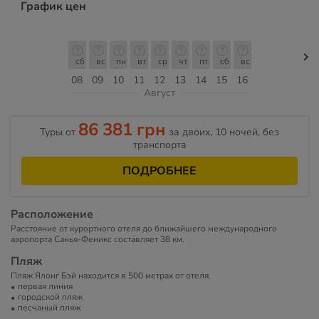
График цен
сб
вс
пн
вт
ср
чт
пт
сб
вс
08
09
10
11
12
13
14
15
16
Август
86 381 грн
Туры от
за двоих, 10 ночей, без
транспорта
ПОДРОБНЕЕ
Расположение
Расстояние от курортного отеля до ближайшего международного
аэропорта Санья-Феникс составляет 38 км.
Пляж
Пляж Ялонг Бэй находится в 500 метрах от отеля.
первая линия
городской пляж
песчаный пляж