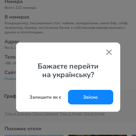
Номера
Всего 222 номера.
В номерах
Кондиционер, письменный стол, чайник, холодильник, мини-бар, сейф,
телевизор, балкон, постельное белье и собственная ванная комната с
душем и полотенцами.
Адрес
No.4, Longhai Road, Yalong Bay, Jiyang District, 572016 Санья, Китай.
Телефоны
+86 -0898 -31253888
Бажаєте перейти
Сайт
на українську?
Hualuxe Sanya Yalong Bay Resort 5*
График цен
Залишити як є
Звісно
Туры в Хайнань
Отели Хайнаня
Туры в Китай
Отели Китая
Похожие отели