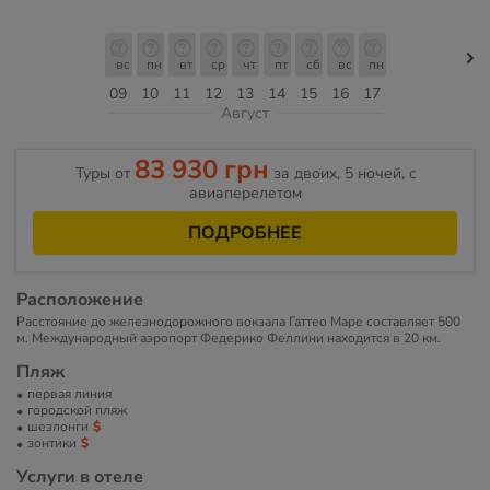
вс
пн
вт
ср
чт
пт
сб
вс
пн
09
10
11
12
13
14
15
16
17
Август
83 930 грн
Туры от
за двоих, 5 ночей, c
авиаперелетом
ПОДРОБНЕЕ
Расположение
Расстояние до железнодорожного вокзала Гаттео Маре составляет 500
м. Международный аэропорт Федерико Феллини находится в 20 км.
Пляж
первая линия
городской пляж
шезлонги
зонтики
Услуги в отеле