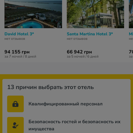
David Hotel 3*
Santa Martina Hotel 3*
Mi
нет отзывов
нет отзывов
не
94 155 грн
66 942 грн
7
за 7 ночей / 8 дней
за 5 ночей / 6 дней
за
13 причин выбрать этот отель
Квалифицированный персонал
Безопасность гостей и безопасность их
имущества