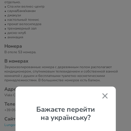
отдельно.
Спа или велнес-центр
сауна/баня/хамам
джакузи
настольный теннис
прокат велосипедов
тренажерный зал
диско-клуб
анимация
Номера
В отеле 53 номера.
В номерах
Звукоизолированные номера с деревянным полом располагают
кондиционером, спутниковым телевидением и собственной ванной
комнатой с душем и бесплатными туалетно-косметическими
принадлежностями. В большинстве номеров есть балкон.
Адрес
Viale Carducci 299, 47042 Чезенатико, Италия
Телефоны
Бажаєте перейти
+39 0547 680666
на українську?
Сайт
Lungomare Hotel Cesenatico 4*