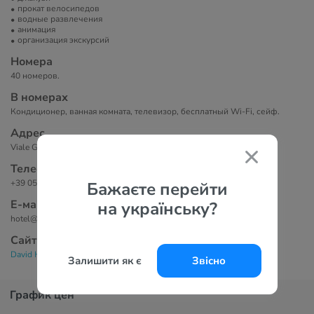
прокат велосипедов
водные развлечения
анимация
организация экскурсий
Номера
40 номеров.
В номерах
Кондиционер, ванная комната, телевизор, бесплатный Wi-Fi, сейф.
Адрес
Viale Giosue Carducci 297, 47042 Чезенатико, Италия
Телефоны
+39 0547 680666
Бажаєте перейти
Е-маil
на українську?
hotel@hlungomare.com
Сайт
David Hotel 3*
Залишити як є
Звісно
График цен