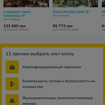
Lungomare Hotel
Santa Martina Hotel 3*
Mi
Cesenatico 4*
нет отзывов
не
нет отзывов
123 660 грн
65 773 грн
6
за 7 ночей / 8 дней
за 5 ночей / 6 дней
за
11 причин выбрать этот отель
Квалифицированный персонал
Безопасность гостей и безопасность их
имущества
Функциональные, укомплектованные
номера