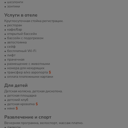
шезлонги
зонтики
Услуги в отеле
Круглосуточная стойка регистрации.
ресторан
кафе/бар
открытый бассейн
бассейн с подогревом
автостоянка
сейф
бесплатный Wi-Fi
лифт
прачечная
размещение с животными
номера для некурящих
трансфер в/из аэропорта
оплата платежными картами
Для детей
Детская коляска, детская дискотека.
детская площадка
детский клуб
детская кроватка
няня
Развлечение и спорт
Вечерняя программа, велоспорт, массаж платно.
джакузи