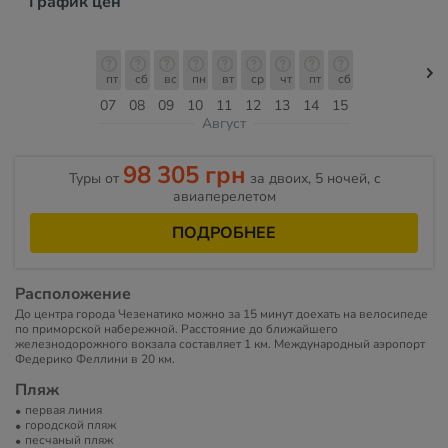
График цен
пт
сб
вс
пн
вт
ср
чт
пт
сб
07
08
09
10
11
12
13
14
15
Август
98 305 грн
Туры от
за двоих, 5 ночей, c
авиаперелетом
ПОДРОБНЕЕ
Расположение
До центра города Чезенатико можно за 15 минут доехать на велосипеде
по приморской набережной. Расстояние до ближайшего
железнодорожного вокзала составляет 1 км. Международный аэропорт
Федерико Феллини в 20 км.
Пляж
первая линия
городской пляж
песчаный пляж