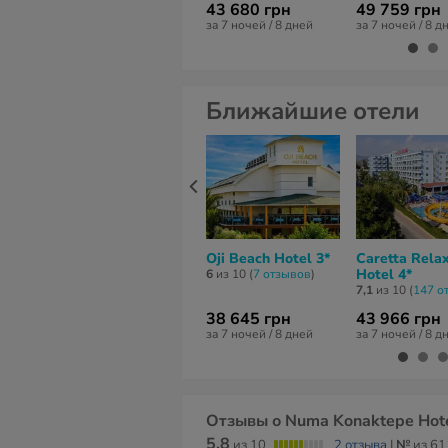
43 680 грн
49 759 грн
за 7 ночей / 8 дней
за 7 ночей / 8 д
Ближайшие отели
Oji Beach Hotel 3*
Caretta Rela
Hotel 4*
6
из 10 (
7 отзывов
)
7,1
из 10 (
147 о
38 645 грн
43 966 грн
за 7 ночей / 8 дней
за 7 ночей / 8 д
Отзывы о Numa Konaktepe Hote
5.8
из 10
2 отзыва
|
№
из 61