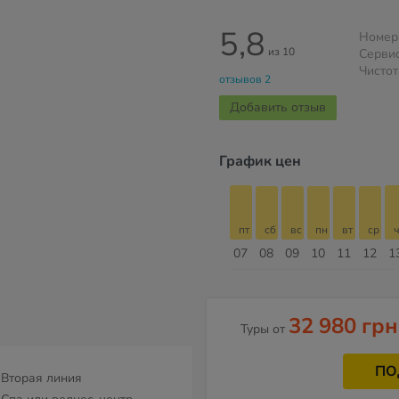
5,8
Номер
из 10
Серви
Чистот
отзывов 2
Добавить отзыв
График цен
пт
сб
вс
пн
вт
ср
чт
пт
пт
сб
вс
пн
вт
ср
ч
14
15
16
17
18
19
20
21
07
08
09
10
11
12
1
Август
32 980 грн
Туры от
ПО
Вторая линия