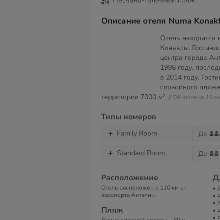
Песчано-галечный пляж
Описание отеля Numa Konakt
Отель находится в
Конаклы. Гостини
центра города Ан
1998 году, после
в 2014 году. Гост
спокойного пляжн
территории
7000 м²
// Обновлено 19 о
Типы номеров
Family Room
До
Standard Room
До
Расположение
Д
Отель расположен в 110 км от
аэропорта Анталии.
Пляж