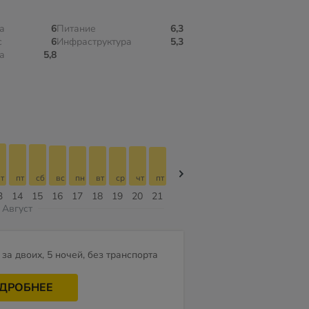
а
6
Питание
6,3
с
6
Инфраструктура
5,3
а
5,8
т
пт
сб
вс
пн
вт
ср
чт
пт
пт
сб
вс
пн
вт
ср
3
14
15
16
17
18
19
20
21
07
08
09
10
11
12
Август
за двоих, 5 ночей, без транспорта
ДРОБНЕЕ