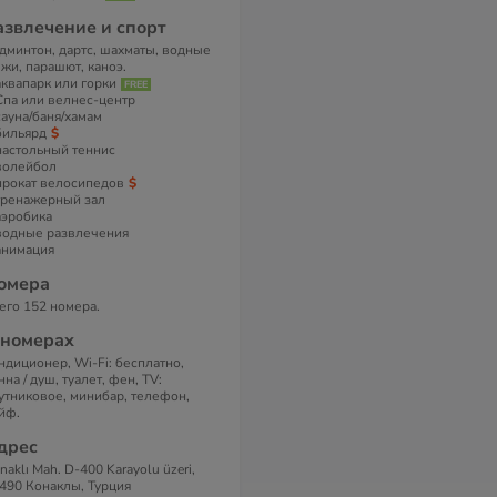
азвлечение и спорт
дминтон, дартс, шахматы, водные
жи, парашют, каноэ.
аквапарк или горки
Спа или велнес-центр
сауна/баня/хамам
бильярд
настольный теннис
волейбол
прокат велосипедов
тренажерный зал
аэробика
водные развлечения
анимация
омера
его 152 номера.
 номерах
ндиционер, Wi-Fi: бесплатно,
нна / душ, туалет, фен, TV:
утниковое, минибар, телефон,
йф.
дрес
naklı Mah. D-400 Karayolu üzeri,
490 Конаклы, Турция