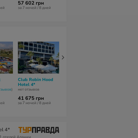
57 602 грн
52 698 грн
59 118 грн
ней
за 7 ночей / 8 дней
за 7 ночей / 8 дней
за 7 ночей / 8 
x
Club Robin Hood
Serenity Queen 5*
Hedef Beach
Hotel 4*
Resort & Spa
нет отзывов
тзывов
)
нет отзывов
4,1
из 10 (
52 от
41 675 грн
137 521 грн
65 705 грн
ней
за 7 ночей / 8 дней
за 9 ночей / 10 дней
за 10 ночей / 1
l 4*
1 отелей Алании