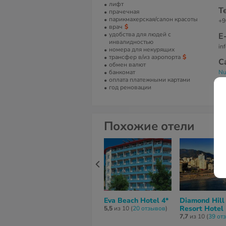
лифт
Т
прачечная
парикмахерская/салон красоты
+9
врач
удобства для людей с
Е
инвалидностью
in
номера для некурящих
трансфер в/из аэропорта
С
обмен валют
банкомат
Nu
оплата платежными картами
год реновации
Похожие отели
Eva Beach Hotel 4*
Diamond Hill
Resort Hotel 
5,5
из 10 (
20 отзывов
)
7,7
из 10 (
39 от