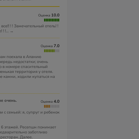
10.0
Оценка
все!! ! ! Замечательный отель! !
 ! !
...
→
7.0
Оценка
вам поехала в Аланию
чередь недостатки; очень
ько в номере спасительный
ленькая территория у отеля.
е камни, ходили купаться на
.
е очень.
4.0
Оценка
и с семьей: я, супруг и ребенок
 6 этажей. Ресепшн понимает
предварительно заботливо
 ресторан. Далее.