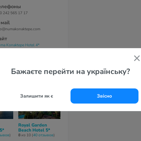
елефоны
0 242 565 17 17
-маil
fo@numakonaktepe.com
айт
ma Konaktepe Hotel 4*
Бажаєте перейти на українську?
Залишити як є
Звісно
Royal Garden
Solivia Hotel 5*
Dizalya Palm
5*
Beach Hotel 5*
Garden Hotel
8,8
из 10 (
6 отзывов
)
зывов
)
8
из 10 (
40 отзывов
)
7,8
из 10 (
32 от