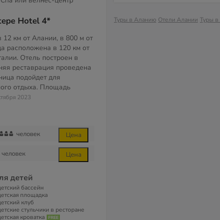
Спа или велнес-центр
epe Hotel 4*
Туры в Аланию
Отели Алании
Туры в
 12 км от Алании, в 800 м от
ца расположена в 120 км от
талии. Отель построен в
дняя реставрация проведена
иница подойдет для
ого отдыха. Площадь
ктября 2023
человек
Цена
человек
Цена
ля детей
детский бассейн
детская площадка
детский клуб
детские стульчики в ресторане
детская кроватка