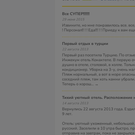
Все СУПЕР!!!!!!!
29 июня 2015
Извините, но мне понравилось все. все, 
! Персонал!! ! ! Еда!!! ! ! Приеду к вам еще!
первый отдых в турции
22 августа 2013
Первый раз посетила Турцию. По отзы
Инжекум отель Конактепе. В первую о
душно в отеле, столовой, в холле. Тол
кондиционер. Уборка на 3-у, очень ма
Пляж нормальный, а вот в море опасны
соседний пляж, там хоть камни убрали
Теперь о хорош
...
→
Тихий уютный отель. Расположение н
14 августа 2013
Вернулись 22 августа 2013 года. Ездил
9 лет.
Отель: уютный ухоженный, небольшой.
русский. Заселили в 10 утра быстро, 
отправив на завтрак, пока не закрылся