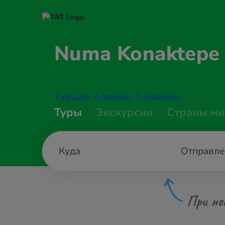
Numa Konaktep
Турция
Алания
Конаклы
,
,
Туры
Экскурсии
Страны ми
Отправле
При не