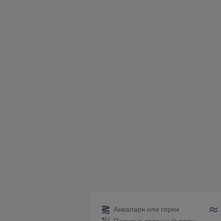
пт
сб
вс
пн
вт
ср
чт
07
08
09
10
11
12
13
Аквапарк или горки