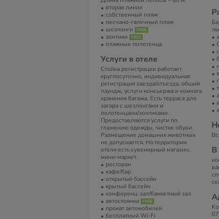
Длина пляжной полосы – 80 м.
вторая линия
Р
собственный пляж
песчано-галечный пляж
Ба
шезлонги
лы
зонтики
пляжные полотенца
Услуги в отеле
Стойка регистрации работает
круглосуточно, индивидуальная
регистрация заезда/отъезда, общий
лаундж, услуги консьержа и комната
хранения багажа. Есть терраса для
загара с шезлонгами и
полотенцами/зонтиками.
Предоставляются услуги по
Н
глажению одежды, чистке обуви.
Размещение домашних животных
Вс
не допускается. На территории
В
отеля есть сувенирный магазин,
мини-маркет.
ко
ресторан
ва
кафе/бар
сп
открытый бассейн
се
крытый бассейн
конференц-зал/банкетный зал
А
автостоянка
Ko
прокат автомобилей
07
бесплатный Wi-Fi