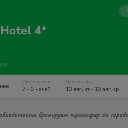
e
Hotel 4*
ра
Длительность
Дата выезда
ние
7 - 9 ночей
13 авг
,
чт
-
19 авг
,
ср
обходимости бронируем трансфер до город