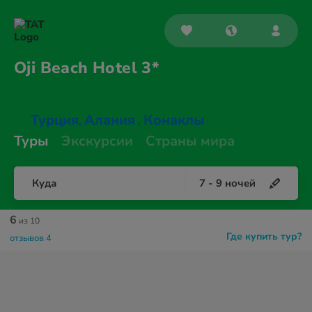
Oji Beach
Hotel 3*
Турция
Алания
Конаклы
,
,
Туры
Экскурсии
Страны мира
Куда
7
-
9
ночей
6
из 10
Где купить тур?
отзывов 4