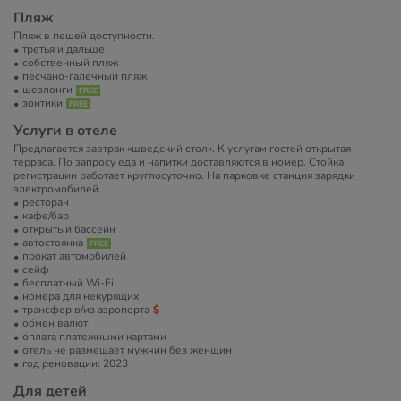
Пляж
Пляж в пешей доступности.
третья и дальше
собственный пляж
песчано-галечный пляж
шезлонги
зонтики
Услуги в отеле
Предлагается завтрак «шведский стол». К услугам гостей открытая
терраса. По запросу еда и напитки доставляются в номер. Стойка
регистрации работает круглосуточно. На парковке станция зарядки
электромобилей.
ресторан
кафе/бар
открытый бассейн
автостоянка
прокат автомобилей
сейф
бесплатный Wi-Fi
номера для некурящих
трансфер в/из аэропорта
обмен валют
оплата платежными картами
отель не размещает мужчин без женщин
год реновации: 2023
Для детей