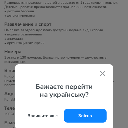
Разрешается проживание детей в возрасте от 1 года (включительно).
Детские кроватки предоставляются при наличии возможности.
детский бассейн
детская кроватка
Развлечение и спорт
На пляже за отдельную плату доступны водные виды спорта.
водные развлечения
анимация
организация экскурсий
Номера
3 этажа и 130 номеров. Большинство номеров — двухместные
стандартные.
В номерах
Кондиционер, телевизор с плоским экраном, мини-бар, сейф,
письменный стол, ванная комната с душем, фен, постельное белье,
Бажаєте перейти
полотенца.
на українську?
Адрес
Konaklı Merkez Mahallesi Nergis Sokak No:4 ALANYA / TÜRKİYE
Телефоны
+90242 524 51 08
Залишити як є
Звісно
Е-маil