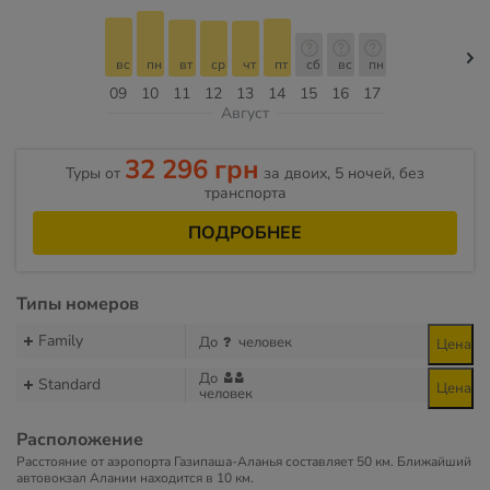
вс
пн
вт
ср
чт
пт
сб
вс
пн
09
10
11
12
13
14
15
16
17
Август
32 296 грн
Туры от
за двоих, 5 ночей, без
транспорта
ПОДРОБНЕЕ
Типы номеров
Family
До
человек
Цена
До
Standard
Цена
человек
Расположение
Расстояние от аэропорта Газипаша-Аланья составляет 50 км. Ближайший
автовокзал Алании находится в 10 км.