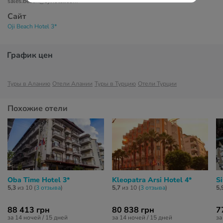
sales.beach@ojihotel.com
Сайт
Oji Beach Hotel 3*
График цен
Туры в Аланию
Отели Алании
Туры в Турцию
Отели Турции
Похожие отели
Oba Time Hotel 3*
Kleopatra Arsi Hotel 4*
Si
5,3
из 10 (
3 отзывa
)
5,7
из 10 (
3 отзывa
)
5,
88 413 грн
80 838 грн
7
за 14 ночей / 15 дней
за 14 ночей / 15 дней
за