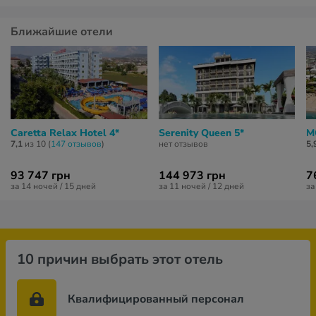
Ближайшие отели
Caretta Relax Hotel 4*
Serenity Queen 5*
M
7,1
из 10 (
147 отзывов
)
нет отзывов
5,
93 747 грн
144 973 грн
7
за 14 ночей / 15 дней
за 11 ночей / 12 дней
за
10 причин выбрать этот отель
Квалифицированный персонал