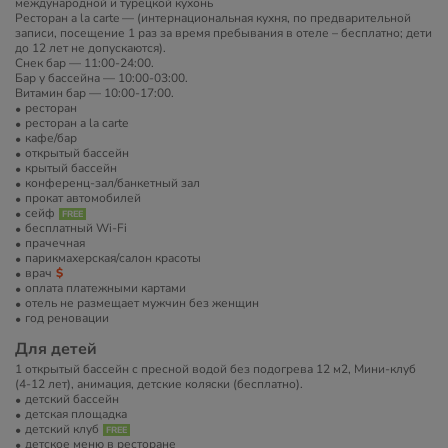
международной и турецкой кухонь
Ресторан a la carte — (интернациональная кухня, по предварительной
записи, посещение 1 раз за время пребывания в отеле – бесплатно; дети
до 12 лет не допускаются).
Снек бар — 11:00-24:00.
Бар у бассейна — 10:00-03:00.
Витамин бар — 10:00-17:00.
ресторан
ресторан a la carte
кафе/бар
открытый бассейн
крытый бассейн
конференц-зал/банкетный зал
прокат автомобилей
сейф
бесплатный Wi-Fi
прачечная
парикмахерская/салон красоты
врач
оплата платежными картами
отель не размещает мужчин без женщин
год реновации
Для детей
1 открытый бассейн с пресной водой без подогрева 12 м2, Мини-клуб
(4-12 лет), анимация, детские коляски (бесплатно).
детский бассейн
детская площадка
детский клуб
детское меню в ресторане