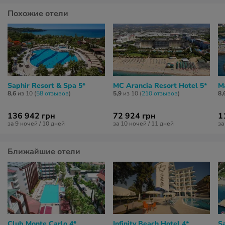
Похожие отели
Saphir Resort & Spa 5*
MC Arancia Resort Hotel 5*
M
8,6
из 10 (
58 отзывов
)
5,9
из 10 (
210 отзывов
)
8,
136 942 грн
72 924 грн
1
за 9 ночей / 10 дней
за 10 ночей / 11 дней
за
Ближайшие отели
Club Monte Carlo 4*
Infinity Beach Hotel 4*
Sa