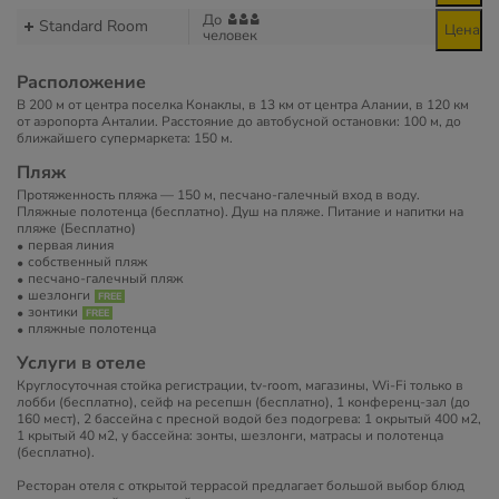
До
Standard Room
Цена
человек
Расположение
В 200 м от центра поселка Конаклы, в 13 км от центра Алании, в 120 км
от аэропорта Анталии. Расстояние до автобусной остановки: 100 м, до
ближайшего супермаркета: 150 м.
Пляж
Протяженность пляжа — 150 м, песчано-галечный вход в воду.
Пляжные полотенца (бесплатно). Душ на пляже. Питание и напитки на
пляже (Бесплатно)
первая линия
собственный пляж
песчано-галечный пляж
шезлонги
зонтики
пляжные полотенца
Услуги в отеле
Круглосуточная стойка регистрации, tv-room, магазины, Wi-Fi только в
лобби (бесплатно), сейф на ресепшн (бесплатно), 1 конференц-зал (до
160 мест), 2 бассейна с пресной водой без подогрева: 1 окрытый 400 м2,
1 крытый 40 м2, у бассейна: зонты, шезлонги, матрасы и полотенца
(бесплатно).
Ресторан отеля с открытой террасой предлагает большой выбор блюд