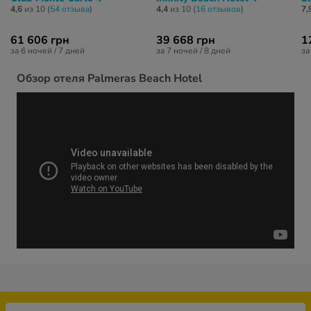
4,6
из 10 (
54 отзывa
)
4,4
из 10 (
16 отзывов
)
7,
61 606 грн
39 668 грн
1
за 6 ночей / 7 дней
за 7 ночей / 8 дней
за
Обзор отеля Palmeras Beach Hotel