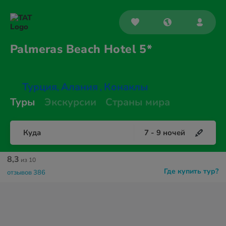
Palmeras Beach
Hotel 5*
Турция
Алания
Конаклы
,
,
Туры
Экскурсии
Страны мира
Куда
7
-
9
ночей
8,3
из 10
Где купить тур?
отзывов 386