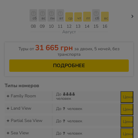
сб
вс
пн
вт
ср
чт
пт
сб
вс
08
09
10
11
12
13
14
15
16
Август
31 665 грн
Туры от
за двоих, 5 ночей, без
транспорта
ПОДРОБНЕЕ
Типы номеров
До
Family Room
Цена
человек
Land View
До
человек
Цена
Partial Sea View
До
человек
Цена
Sea View
До
человек
Цена