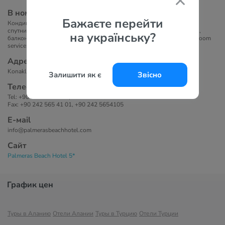
В номерах
Бажаєте перейти
Кондиционер (бесплатно), ванная комната, фен, LCD телевизор,
спутниковое ТВ, сейф (бесплатно), телефон, мини-бар (бесплатно),
на українську?
балкон. Уборка номера ежедневно, смена белья 3 раза в неделю, room
service: платно.
Адрес
Konaklı Mahallesi İskele Sokak No:7/A, Alanya, Antalya, Türkiye
Залишити як є
Звісно
Телефоны
Tel: +90 242 277 1126, +90 242 565 40 91
Fax: +90 242 565 41 01, +90 242 5654105
Е-маil
info@palmerasbeachhotel.com
Сайт
Palmeras Beach Hotel 5*
График цен
Туры в Аланию
Отели Алании
Туры в Турцию
Отели Турции