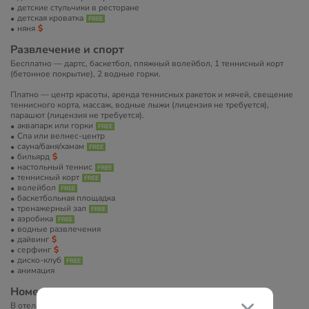
детские стульчики в ресторане
детская кроватка
няня
Развлечение и спорт
Бесплатно — дартс, баскетбол, пляжный волейбол, 1 теннисный корт
(бетонное покрытие), 2 водные горки.
Платно — центр красоты, аренда теннисных ракеток и мячей, свещение
теннисного корта, массаж, водные лыжи (лицензия не требуется),
парашют (лицензия не требуется).
аквапарк или горки
Спа или велнес-центр
сауна/баня/хамам
бильярд
настольный теннис
теннисный корт
волейбол
баскетбольная площадка
тренажерный зал
аэробика
водные развлечения
дайвинг
серфинг
диско-клуб
анимация
Номера
В отеле 312 номеров.