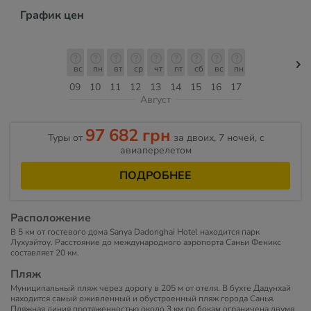
График цен
вс
пн
вт
ср
чт
пт
сб
вс
пн
09
10
11
12
13
14
15
16
17
Август
97 682 грн
Туры от
за двоих, 7 ночей, c
авиаперелетом
ПОДРОБНЕЕ
Расположение
В 5 км от гостевого дома Sanya Dadonghai Hotel находится парк
Лухуэйтоу. Расстояние до международного аэропорта Саньи Феникс
составляет 20 км.
Пляж
Муниципальный пляж через дорогу в 205 м от отеля. В бухте Дадунхай
находится самый оживленный и обустроенный пляж города Санья.
Пляжная линия протяженностью около 3 км по бокам ограничена двумя