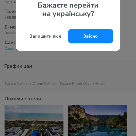
No.1 Yuya Road Dadonghai District , 572000 Санья, Китай
Бажаєте перейти
Телефоны
на українську?
+86 898 8869 7777
Е-маil
Reservations@dadonghaihotelsanya.com
Залишити як є
Звісно
Сайт
Dadonghai Sanya Hotel 5*
График цен
Туры в Хайнань
Отели Хайнаня
Туры в Китай
Отели Китая
Похожие отели