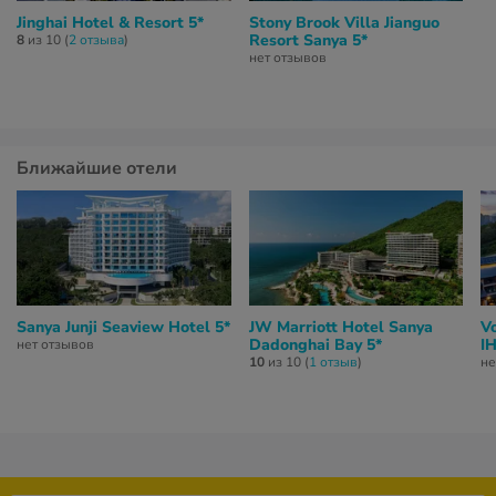
Jinghai Hotel & Resort 5*
Stony Brook Villa Jianguo
Resort Sanya 5*
8
из 10 (
2 отзывa
)
нет отзывов
Ближайшие отели
Sanya Junji Seaview Hotel 5*
JW Marriott Hotel Sanya
V
Dadonghai Bay 5*
I
нет отзывов
10
из 10 (
1 отзыв
)
не