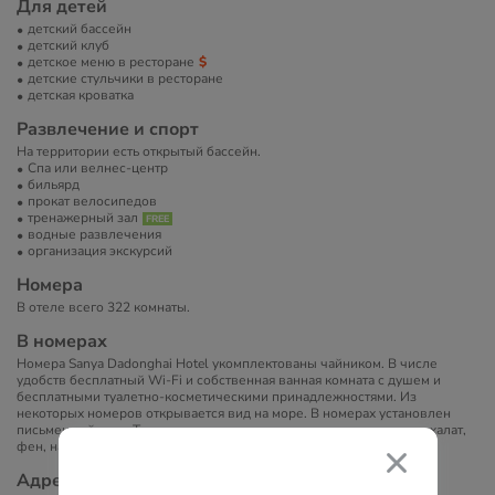
Для детей
детский бассейн
детский клуб
детское меню в ресторане
детские стульчики в ресторане
детская кроватка
Развлечение и спорт
На территории есть открытый бассейн.
Спа или велнес-центр
бильярд
прокат велосипедов
тренажерный зал
водные развлечения
организация экскурсий
Номера
В отеле всего 322 комнаты.
В номерах
Номера Sanya Dadonghai Hotel укомплектованы чайником. В числе
удобств бесплатный Wi-Fi и собственная ванная комната с душем и
бесплатными туалетно-косметическими принадлежностями. Из
некоторых номеров открывается вид на море. В номерах установлен
письменный стол. Также в номерах — гладильная доска, тапочки, халат,
фен, набор для приготовления чая, сейф.
Адрес