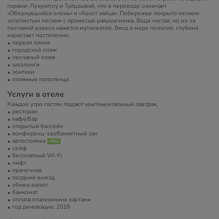
горами: Лухуэйтоу и Туйцзывэй, что в переводе означает
«Обернувшийся олень» и «Хвост зайца». Побережье покрыто мелким
золотистым песком с примесью ракушечника. Вода чистая, но из-за
песчаной взвеси кажется мутноватой. Вход в море пологий, глубина
нарастает постепенно.
первая линия
городской пляж
песчаный пляж
шезлонги
зонтики
пляжные полотенца
Услуги в отеле
Каждое утро гостям подают континентальный завтрак.
ресторан
кафе/бар
открытый бассейн
конференц-зал/банкетный зал
автостоянка
сейф
бесплатный Wi-Fi
лифт
прачечная
поздний выезд
обмен валют
банкомат
оплата платежными картами
год реновации: 2018