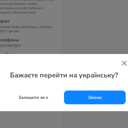
большой балкон, чтобы
загорать или расслабиться
чером с бокалом вина.
дрес
named Road Varkotopos, Балион,
057, Греция
елефоны
06978830637
-маil
les@balidiamondhotel.com
айт
Бажаєте перейти на українську?
li Diamond 4*
Залишити як є
Звісно