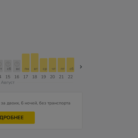
т
сб
вс
пн
вт
ср
чт
пт
сб
сб
вс
пн
вт
ср
чт
4
15
16
17
18
19
20
21
22
08
09
10
11
12
13
Август
за двоих, 6 ночей, без транспорта
ДРОБНЕЕ