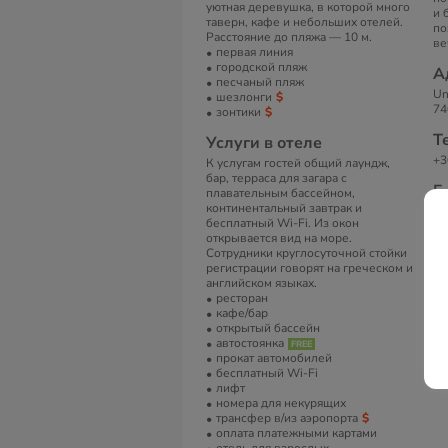
уютная деревушка, в которой много
и 
таверн, кафе и небольших отелей.
по
Расстояние до пляжа — 10 м.
ве
первая линия
городской пляж
А
песчаный пляж
Un
шезлонги
74
зонтики
Т
Услуги в отеле
+3
К услугам гостей общий лаундж,
бар, терраса для загара с
Е
плавательным бассейном,
континентальный завтрак и
sa
бесплатный Wi-Fi. Из окон
открывается вид на море.
С
Сотрудники круглосуточной стойки
Ba
регистрации говорят на греческом и
английском языках.
ресторан
кафе/бар
открытый бассейн
автостоянка
прокат автомобилей
бесплатный Wi-Fi
лифт
номера для некурящих
трансфер в/из аэропорта
оплата платежными картами