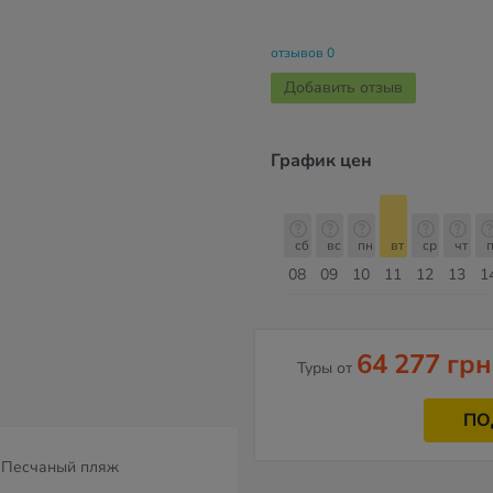
отзывов 0
Добавить отзыв
График цен
сб
вс
пн
вт
ср
чт
пт
сб
сб
вс
пн
вт
ср
чт
п
15
16
17
18
19
20
21
22
08
09
10
11
12
13
1
Август
64 277 грн
Туры от
ПО
Песчаный пляж