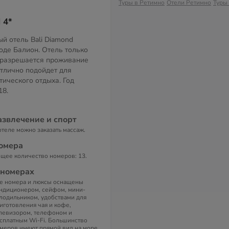
Туры в Ретимно
Отели Ретимно
Туры
 4*
й отель Bali Diamond
оде Балион. Отель только
 разрешается проживание
Отлично подойдет для
тического отдыха. Год
18.
азвлечение и спорт
отеле можно заказать массаж.
омера
щее количество номеров: 13.
 номерах
е номера и люксы оснащены
ндиционером, сейфом, мини-
лодильником, удобствами для
иготовления чая и кофе,
левизором, телефоном и
сплатным Wi-Fi. Большинство
меров имеют прямой вид на море