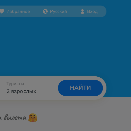
Избранное
Русский
Вход
Туристы
НАЙТИ
2 взрослых
а вылета