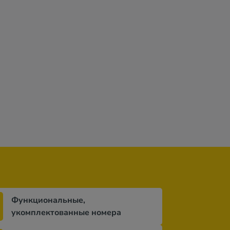
que
Blue Horizon
Bali Beach & Sofia
Elpis Studio
ali 4*
Apartments 2*
Village 3*
Apartments 
вa
)
нет отзывов
8,8
из 10 (
11 отзывов
)
нет отзывов
Функциональные,
укомплектованные номера