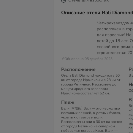
Отель для взрослых
Описание отеля Bali Diamond
Четырехзвездочны
расположен в гор
для взрослых! Не
детей до 18 лет. 
спокойного роман
строительства: 20
// Обновлено 05 декабря 2023
Расположение
Р
Отель Bali Diamond находится в 50
В 
км от города Ираклион и в 28 км от
Н
города Ретимнон. Расстояние до
международного аэропорта
Об
Ираклиона составляет 52 км.
В
Пляж
Вс
Бали (Μπαλί, Bali) — это несколько
ко
песчаных пляжей, в уютных бухтах,
хо
укрытых от ветра и волн.
пр
Расположены они в 30 км на восток
те
от города Ретимно на северном
бе
побережье острова Крит. Бали —
но