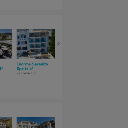
Enorme Serenity
Archipelagos Hotel
Olympic II
4*
Spritz 4*
4*
Apartments 
нет отзывов
нет отзывов
нет отзывов