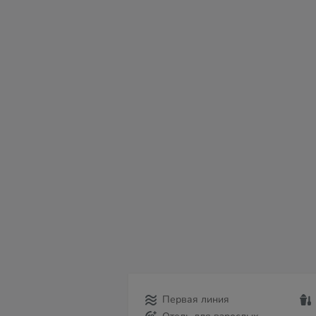
сб
вс
пн
вт
ср
чт
пт
08
09
10
11
12
13
14
Первая линия