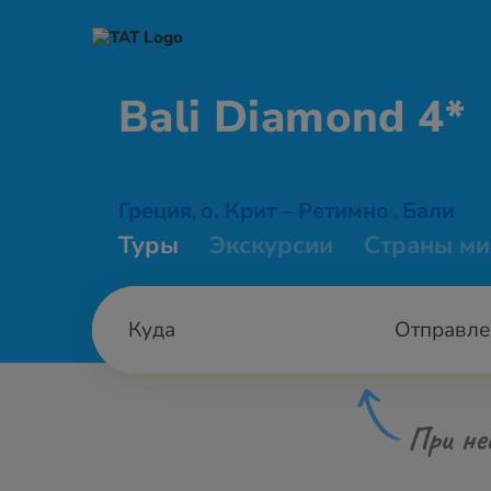
Bali
Diamond 4*
Греция
о. Крит – Ретимно
Бали
,
,
Туры
Экскурсии
Страны ми
Отправле
При не