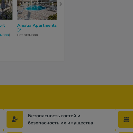
ort
Amalia Apartments
Eleftheria
Sunset Bouti
3*
Apartments 3*
Hotel & Spa B
зывов
)
нет отзывов
нет отзывов
7
из 10 (
2 отзы
Безопасность гостей и
безопасность их имущества