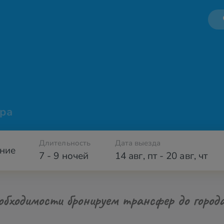
ра
Длительность
Дата выезда
ние
7 - 9 ночей
14 авг
,
пт
-
20 авг
,
чт
обходимости бронируем трансфер до город