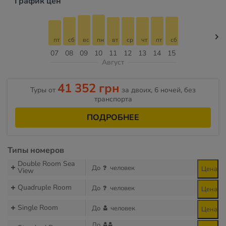
График цен
пт
сб
вс
пн
вт
ср
чт
пт
сб
07
08
09
10
11
12
13
14
15
Август
41 352 грн
Туры от
за двоих, 6 ночей, без
транспорта
ПОДРОБНЕЕ
Типы номеров
Double Room Sea
До
человек
Цена
View
Quadruple Room
До
человек
Цена
Single Room
До
человек
Цена
До