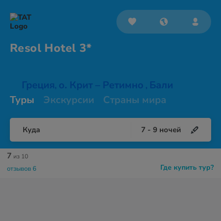
Resol
Hotel 3*
Греция
о. Крит – Ретимно
Бали
,
,
Туры
Экскурсии
Страны мира
Куда
7
-
9
ночей
7
из 10
Где купить тур?
отзывов 6