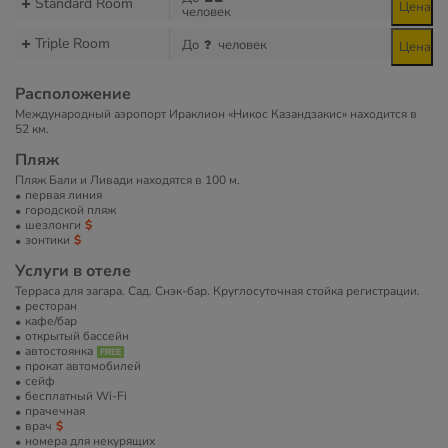
Standard Room
Цена
человек
Triple Room
До
человек
Цена
Расположение
Международный аэропорт Ираклион «Никос Казандзакис» находится в
52 км.
Пляж
Пляж Бали и Ливади находятся в 100 м.
первая линия
городской пляж
шезлонги
зонтики
Услуги в отеле
Терраса для загара. Сад. Снэк-бар. Круглосуточная стойка регистрации.
ресторан
кафе/бар
открытый бассейн
автостоянка
прокат автомобилей
сейф
бесплатный Wi-Fi
прачечная
врач
номера для некурящих