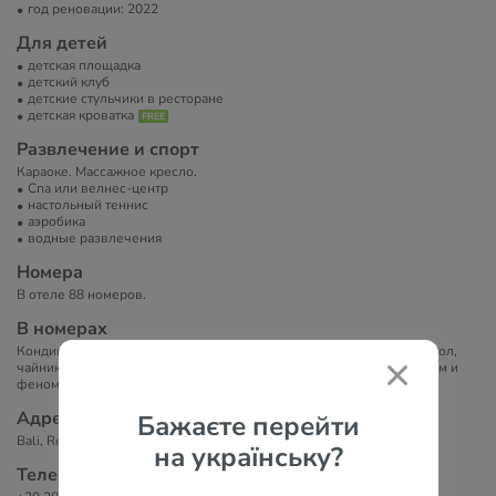
год реновации: 2022
Для детей
детская площадка
детский клуб
детские стульчики в ресторане
детская кроватка
Развлечение и спорт
Караоке. Массажное кресло.
Спа или велнес-центр
настольный теннис
аэробика
водные развлечения
Номера
В отеле 88 номеров.
В номерах
Кондиционер, телевизор с плоским экраном, сейф, письменный стол,
чайник и холодильник, а также собственная ванная комната с душем и
феном. Гостям предоставляются постельное белье и полотенца.
Адрес
Бажаєте перейти
Bali, Rethymno, Балион, 74057, Греция
на українську?
Телефоны