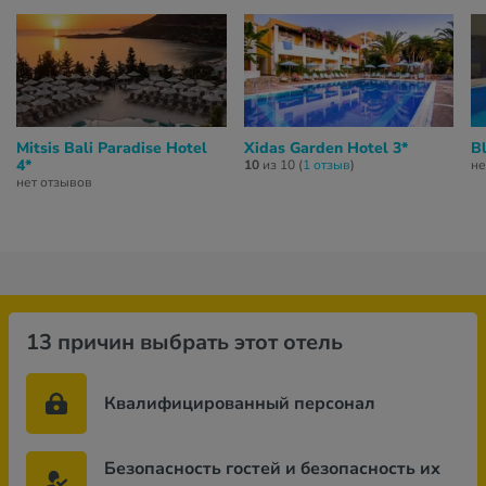
Mitsis Bali Paradise Hotel
Xidas Garden Hotel 3*
B
4*
10
из 10 (
1 отзыв
)
не
нет отзывов
13 причин выбрать этот отель
Квалифицированный персонал
Безопасность гостей и безопасность их