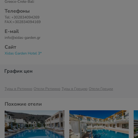
Greece-Crete-Bali
Телефоны
Tel: +302834094269
FAX:+302834094169
Е-маil
info@xidas-garden.gr
Сайт
Xidas Garden Hotel 3*
График цен
Туры в Ретимно
Отели Ретимно
Туры в Грецию
Отели Греции
Похожие отели