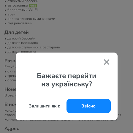
открытый бассейн
автостоянка
бесплатный Wi-Fi
врач
оплата платежными картами
год реновации
Для детей
детский бассейн
детская площадка
детские стульчики в ресторане
детская кроватка
Развлечение и спорт
Есть библиотека.
бильярд
Бажаєте перейти
тренажерный зал
организация экскурсий
на українську?
Номера
В отеле 50 номеров. Есть семейные номера.
В номерах
Залишити як є
Звісно
кондиционер, прямой телефон, сейф, спутниковое телвидение,
отдельный балкон или терраса, мини-кухня с холодильником, ванная
комната, фен, гипоаллергенные подушки (по запросу на ресепшн)
Адрес