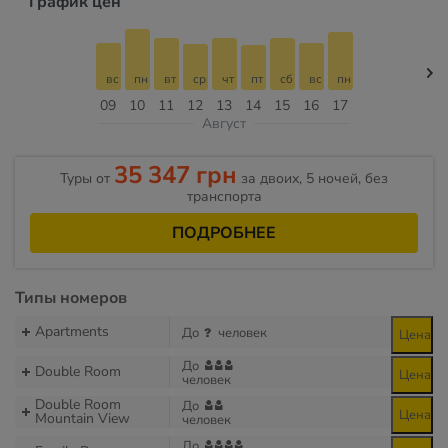
График цен
вс
пн
вт
ср
чт
пт
сб
вс
пн
09
10
11
12
13
14
15
16
17
Август
35 347 грн
Туры от
за двоих, 5 ночей, без
транспорта
ПОДРОБНЕЕ
Типы номеров
Apartments
До
человек
Цена
До
Double Room
Цена
человек
Double Room
До
Цена
Mountain View
человек
До