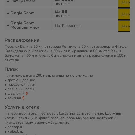
Family Room
Цена
человек
До
Single Room
Цена
человек
Single Room
До
человек
Цена
Mountain View
Расположение
Поселок Бали, в 30 км. от города Ретимно, в 55 км от аэропорта «Никос
Казандзакис» г. Ираклион, в 50 км от г. Ираклион, в 80 км от г. Ханья.
Банкомат в 400 м от отеля. Супермаркет и аптека расположены в 150 м
от отеля.
Пляж
Пляж находится в 200 метрах вниз по склону холма.
третья и дальше
городской пляж
песчаный пляж
шезлонги
зонтики
Услуги в отеле
На территории отеля есть бар у бассейна. Есть отопление. Доступны
услуги носильщика, факс/ксерокопирование, аренда ноутбуков и
планшетов, услуга звонок-будильник.
ресторан
кафе/бар