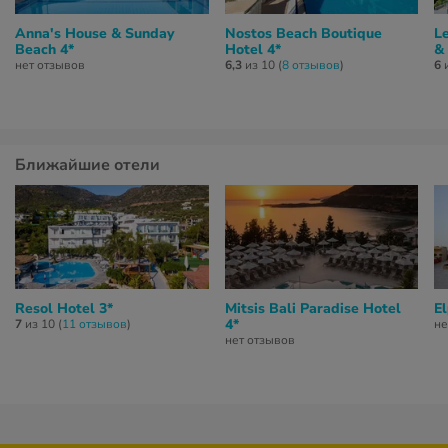
Anna's House & Sunday
Nostos Beach Boutique
L
Beach 4*
Hotel 4*
&
нет отзывов
6,3
из 10 (
8 отзывов
)
6
и
Ближайшие отели
Resol Hotel 3*
Mitsis Bali Paradise Hotel
E
4*
7
из 10 (
11 отзывов
)
не
нет отзывов