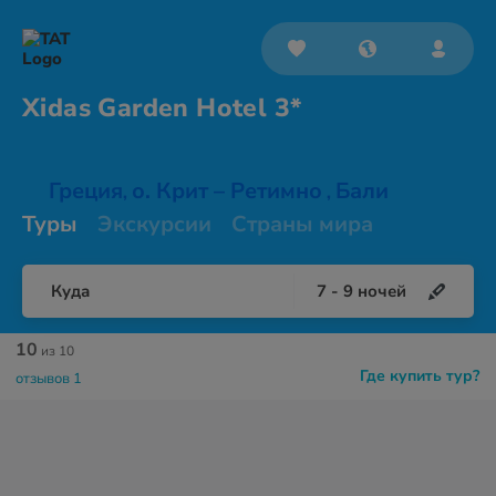
Xidas Garden
Hotel 3*
Греция
о. Крит – Ретимно
Бали
,
,
Туры
Экскурсии
Страны мира
Куда
7
-
9
ночей
10
из 10
Где купить тур?
отзывов 1