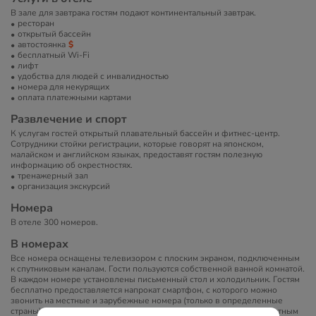
В зале для завтрака гостям подают континентальный завтрак.
ресторан
открытый бассейн
автостоянка
бесплатный Wi-Fi
лифт
удобства для людей с инвалидностью
номера для некурящих
оплата платежными картами
Развлечение и спорт
К услугам гостей открытый плавательный бассейн и фитнес-центр.
Сотрудники стойки регистрации, которые говорят на японском,
малайском и английском языках, предоставят гостям полезную
информацию об окрестностях.
тренажерный зал
организация экскурсий
Номера
В отеле 300 номеров.
В номерах
Все номера оснащены телевизором с плоским экраном, подключенным
к спутниковым каналам. Гости пользуются собственной ванной комнатой.
В каждом номере установлены письменный стол и холодильник. Гостям
бесплатно предоставляется напрокат смартфон, с которого можно
звонить на местные и зарубежные номера (только в определенные
страны) без дополнительной платы. Все номера оснащены бесплатным