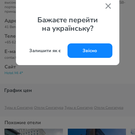
высокоскоростным доступом Wi-Fi, подключенным к Интернету, USB-
портом для зарядки, электронным сейфом, мини-холодильником,
принадлежностями для чая / кофе, питьевой водой.
Бажаєте перейти
Адрес
на українську?
41 Bencoolen Street, Bencoolen, 189623 Сингапур, Сингапур
Телефоны
+65 6251 8822
Залишити як є
Звісно
Е-маil
contact@hotelmi.com
Сайт
Hotel Mi 4*
График цен
Туры в Сингапур
Отели Сингапура
Туры в Сингапур
Отели Сингапура
Похожие отели