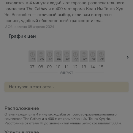
находится в 4 минутах ходьбы от торгово-развлекательного
комплекса The Cathay и в 400 м от храма Кван Им Тонга Худ
Чо. Bencoolen — отличный выбор, если вам интересны
шопинг, удобный общественный транспорт и еда.
// Обновлено 05 апреля 2024
График цен
пт
сб
вс
пн
вт
ср
чт
пт
сб
07
08
09
10
11
12
13
14
15
Август
Нет туров в этот отель
Расположение
Отель находится в 4 минутах ходьбы от торгово-развлекательного
комплекса The Cathay и в 400 м от храма Кван Им Тонга Худ Чо.
Расстояние от отеля Mi до знаменитой улицы Бугис составляет 500 м.
Услуги в отеле