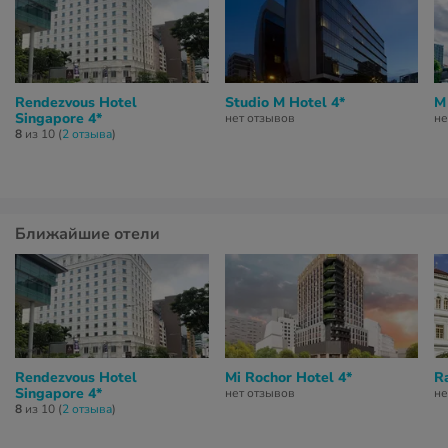
Rendezvous Hotel
Studio M Hotel 4*
M
Singapore 4*
нет отзывов
не
8
из 10 (
2 отзывa
)
Ближайшие отели
Rendezvous Hotel
Mi Rochor Hotel 4*
Ra
Singapore 4*
нет отзывов
не
8
из 10 (
2 отзывa
)