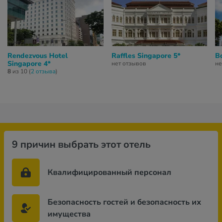
Rendezvous Hotel
Raffles Singapore 5*
B
Singapore 4*
нет отзывов
не
8
из 10 (
2 отзывa
)
9 причин выбрать этот отель
Квалифицированный персонал
Безопасность гостей и безопасность их
имущества