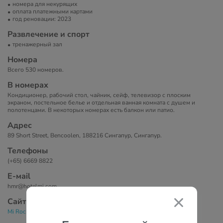
номера для некурящих
оплата платежными картами
год реновации: 2023
Развлечение и спорт
тренажерный зал
Номера
Всего 530 номеров.
В номерах
Кондиционер, рабочий стол, чайник, сейф, телевизор с плоским
экраном, постельное белье и отдельная ванная комната с душем и
полотенцами. В некоторых номерах есть балкон или патио.
Адрес
89 Short Street, Bencoolen, 188216 Сингапур, Сингапур.
Телефоны
(+65) 6669 8822
Е-маil
hmr@hotelmi.com
Сайт
Mi Rochor Hotel 4*