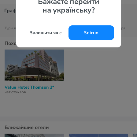
Бажаєте перейти
на українську?
График цен
Туры в Сингапур
Отели Сингапура
Туры в Сингапур
Отели Сингапура
Залишити як є
Звісно
Похожие отели
Value Hotel Thomson 3*
нет отзывов
Ближайшие отели