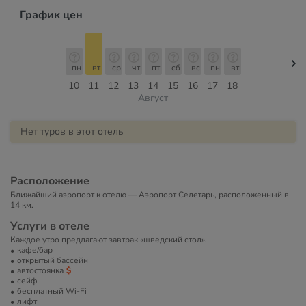
График цен
пн
вт
ср
чт
пт
сб
вс
пн
вт
10
11
12
13
14
15
16
17
18
Август
Нет туров в этот отель
Расположение
Ближайший аэропорт к отелю — Аэропорт Селетарь, расположенный в
14 км.
Услуги в отеле
Каждое утро предлагают завтрак «шведский стол».
кафе/бар
открытый бассейн
автостоянка
сейф
бесплатный Wi-Fi
лифт