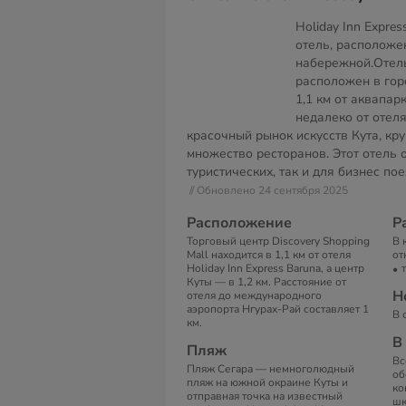
Holiday Inn Expre
отель, расположе
набережной.Отель 
расположен в горо
1,1 км от аквапар
недалеко от отеля
красочный рынок искусств Кута, кр
множество ресторанов. Этот отель 
туристических, так и для бизнес пое
// Обновлено 24 сентября 2025
Расположение
Р
Торговый центр Discovery Shopping
В 
Mall находится в 1,1 км от отеля
от
Holiday Inn Express Baruna, а центр
Куты — в 1,2 км. Расстояние от
Н
отеля до международного
аэропорта Нгурах-Рай составляет 1
В 
км.
В
Пляж
Вс
Пляж Сегара — немноголюдный
об
пляж на южной окраине Куты и
ко
отправная точка на известный
шк