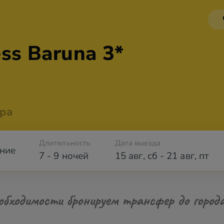
ess
Baruna 3*
ра
Длительность
Дата выезда
ние
7 - 9 ночей
15 авг
,
сб
-
21 авг
,
пт
обходимости бронируем трансфер до город