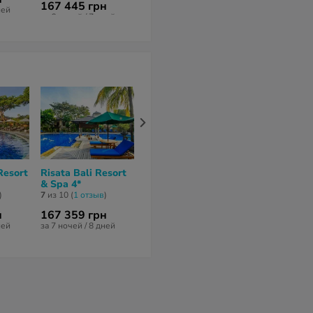
167 445 грн
ней
за 6 ночей / 7 дней
за 6 ночей / 7 
за 6 ночей / 7 дней
Resort
Risata Bali Resort
Aston Kuta Hotel &
Solaris Hote
& Spa 4*
Residence 4*
3*
)
7
из 10 (
1 отзыв
)
нет отзывов
нет отзывов
н
167 359 грн
156 955 грн
148 494 гр
ней
за 7 ночей / 8 дней
за 8 ночей / 9 дней
за 11 ночей / 1