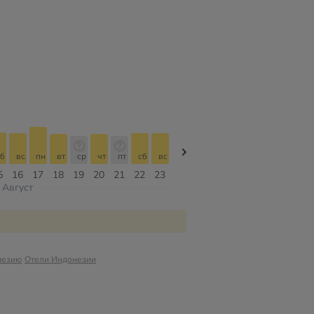
б
вс
пн
вт
ср
чт
пт
сб
вс
вс
пн
вт
ср
чт
пт
5
16
17
18
19
20
21
22
23
09
10
11
12
13
14
Август
незию
Отели Индонезии