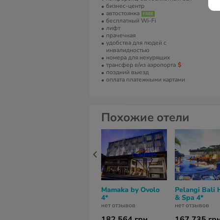
бизнес-центр
автостоянка
бесплатный Wi-Fi
лифт
прачечная
удобства для людей с
инвалидностью
номера для некурящих
трансфер в/из аэропорта
поздний выезд
оплата платежными картами
Похожие отели
Mamaka by Ovolo
Pelangi Bali 
4*
& Spa 4*
нет отзывов
нет отзывов
182 564 грн
167 735 гр