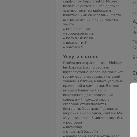
серф-спот Airport rights. Можно
во
плавать с детьми и наблюдать за
ва
жизнью местных рыбаков и
ба
взлетающими самолетами. Место
для романтических прогулок на
А
закате.
Ja
первая линия
Ин
городской пляж
песчаный пляж
Т
шезлонги
зонтики
62
Услуги в отеле
Е
Стойка регистрации отеля Holiday
ho
Inn Express Baruna работает
круглосуточно, персонал поможет
С
гостям воспользоваться камерой
Ho
хранения багажа, а также услугами
прачечной и химчистки. В отеле
имеется банкетный зал и
помещение для проведения
совещаний. Каждое утро в
столовой отеля подается
бесплатный завтрак. Предлагая
широкий выбор блюд, Pantai и Ma-
Joly находятся в 5 минутах ходьбы.
ресторан
кафе/бар
открытый бассейн
конференц-зал/банкетный зал