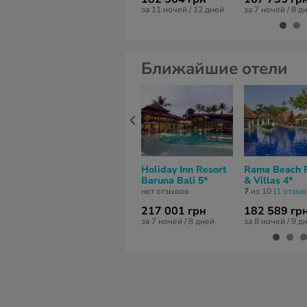
за 11 ночей / 12 дней
за 7 ночей / 8 д
Ближайшие отели
Holiday Inn Resort
Rama Beach 
Baruna Bali 5*
& Villas 4*
нет отзывов
7
из 10 (
1 отзыв
217 001 грн
182 589 гр
за 7 ночей / 8 дней
за 8 ночей / 9 д