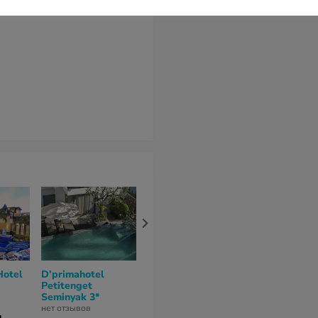
Hotel
D’primahotel
Sunrise Aventus
Harris Kuta 
Petitenget
Hotel 4*
Bali Hotel 4*
Seminyak 3*
нет отзывов
нет отзывов
нет отзывов
н
164 060 грн
169 776 гр