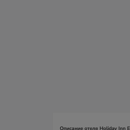
вс
пн
вт
ср
чт
пт
с
09
10
11
12
13
14
15
Описание отеля Holiday Inn E