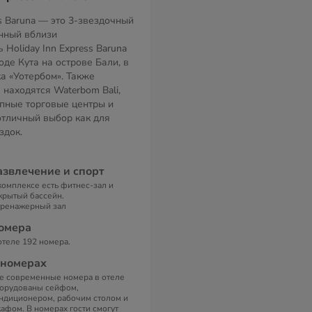
ss Baruna — это 3-звездочный
нный вблизи
Holiday Inn Express Baruna
де Кута на острове Бали, в
ка «Уотербом». Также
 находятся Waterbom Bali,
упные торговые центры и
отличный выбор как для
здок.
азвлечение и спорт
комплексе есть фитнес-зал и
крытый бассейн.
тренажерный зал
омера
отеле 192 номера.
 номерах
е современные номера в отеле
орудованы сейфом,
ндиционером, рабочим столом и
афом. В номерах гости смогут