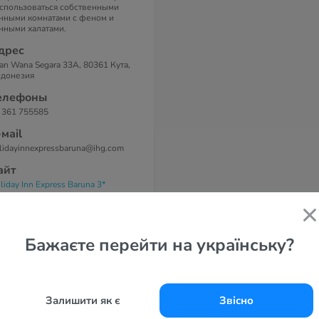
спользоваться собственными
нными комнатами с феном и
нными халатами.
дрес
lan Wana Segara 33A, 80361 Кута,
донезия
елефоны
 361 755585
-маil
lidayinnexpressbaruna@ihg.com
айт
liday Inn Express Baruna 3*
Бажаєте перейти на українську?
Залишити як є
Звісно