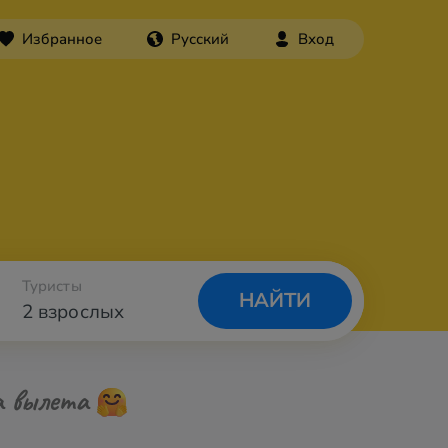
Избранное
Русский
Вход
Туристы
НАЙТИ
2 взрослых
а вылета