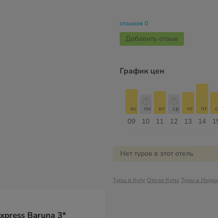
отзывов 0
Добавить отзыв
График цен
б
вс
пн
вт
ср
чт
пт
сб
вс
вс
пн
вт
ср
чт
пт
с
16
17
18
19
20
21
22
23
09
10
11
12
13
14
1
Август
Нет туров в этот отель
Туры в Куту
Отели Куты
Туры в Индо
xpress Baruna 3*