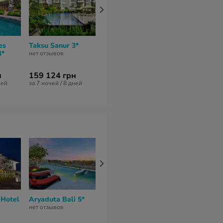
es
Taksu Sanur 3*
Solaris Hotel Kuta
Favehotel Ku
3*
3*
Kartika Plaza
нет отзывов
нет отзывов
нет отзывов
н
159 124 грн
145 841 грн
138 761 гр
ней
за 7 ночей / 8 дней
за 10 ночей / 11 дней
за 6 ночей / 7 
 Hotel
Aryaduta Bali 5*
Risata Bali Resort
Aston Kuta H
& Spa 4*
Residence 4*
нет отзывов
7
из 10 (
1 отзыв
)
нет отзывов