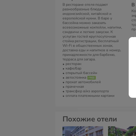
В
В ресторане отеля подают
разнообразные блюда
Ко
индонезийской, китайской и
эк
европейской кухни. В баре у
ст
бассейна можно заказать
ту
всевозможные коктейли, напитки,
пр
сэндвичи и легкие закуски. К
услугам гостей круглосуточная
А
стойка регистрации, бесплатный
Jl
Wi-Fi в общественных зонах,
Ku
доставка еды и напитков в номер,
принадлежности для барбекю,
Т
терраса для загара.
ресторан
(0
кафе/бар
открытый бассейн
Е
автостоянка
pu
прокат автомобилей
прачечная
С
трансфер в/из аэропорта
оплата платежными картами
Ba
Похожие отели