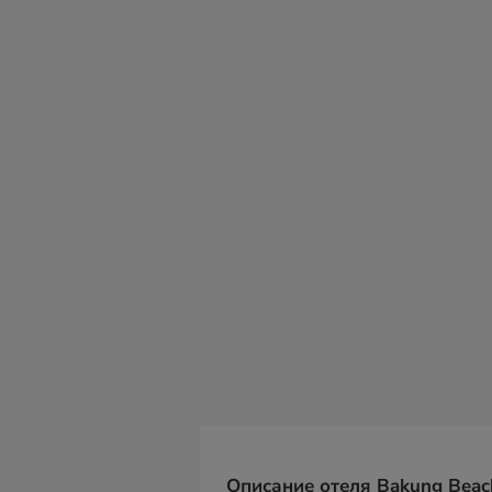
пт
сб
вс
пн
вт
ср
чт
07
08
09
10
11
12
13
Описание отеля Bakung Beach