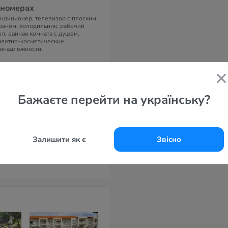
 номерах
ндиционер, телевизор с плоским
раном, холодильник, рабочий
ол, ванная комната с душем,
алетно-косметические
инадлежности.
дрес
. Kartika Plaza, Gang Samudera -
ta, 80361 Кута, Индонезия
Бажаєте перейти на українську?
елефоны
361) 753941
-маil
tu@wijaksana85.com
Залишити як є
Звісно
айт
kung Beach Resort 3*