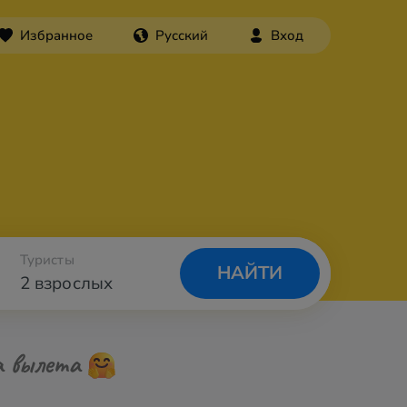
Избранное
Русский
Вход
Туристы
НАЙТИ
2 взрослых
а вылета