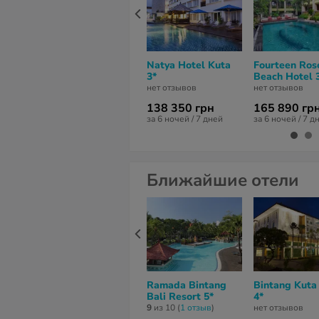
Natya Hotel Kuta
Fourteen Ros
3*
Beach Hotel 
нет отзывов
нет отзывов
138 350 грн
165 890 гр
за 6 ночей / 7 дней
за 6 ночей / 7 д
Ближайшие отели
Ramada Bintang
Bintang Kuta
Bali Resort 5*
4*
9
из 10 (
1 отзыв
)
нет отзывов