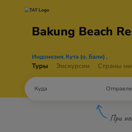
Bakung Beach
Re
Индонезия
Кута (о. Бали)
,
,
Туры
Экскурсии
Страны ми
Отправле
При не