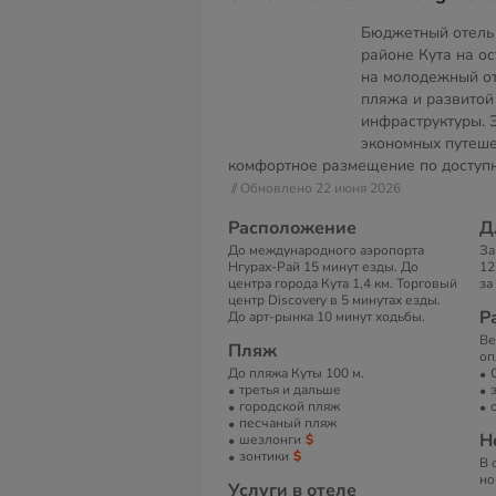
Бюджетный отель
районе Кута на о
на молодежный от
пляжа и развитой
инфраструктуры. 
экономных путеш
комфортное размещение по доступн
// Обновлено 22 июня 2026
Расположение
Д
До международного аэропорта
За
Нгурах-Рай 15 минут езды. До
12
центра города Кута 1,4 км. Торговый
за
центр Discovery в 5 минутах езды.
Р
До арт-рынка 10 минут ходьбы.
Ве
Пляж
оп
До пляжа Куты 100 м.
третья и дальше
городской пляж
песчаный пляж
Н
шезлонги
зонтики
В 
но
Услуги в отеле