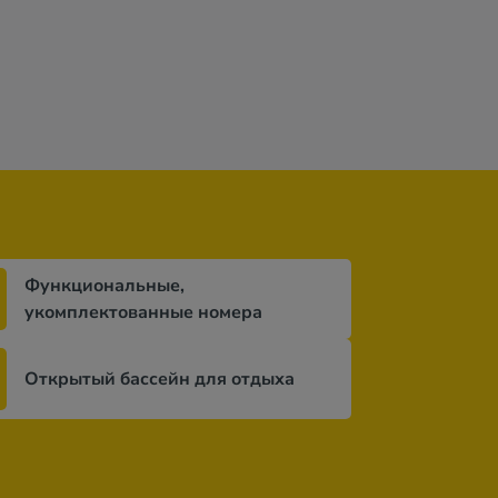
н
113 100 грн
230 828 грн
190 299 гр
дней
за 9 ночей / 10 дней
за 10 ночей / 11 дней
за 7 ночей / 8 
Функциональные,
укомплектованные номера
Открытый бассейн для отдыха