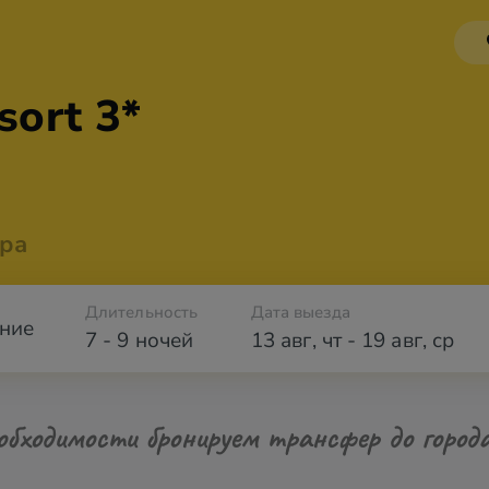
sort 3*
ра
Длительность
Дата выезда
ние
7 - 9 ночей
13 авг
,
чт
-
19 авг
,
ср
обходимости бронируем трансфер до город