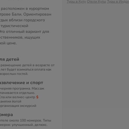
Туры в Куту
Отели Куты
Туры в Индо
 расположен в курортном
строве Бали. Ориентирован
дых вблизи городского
 туристической
Это отличный вариант для
ественников, ищущих
ой цене.
ля детей
 размещение детей в возрасте от
 лет будет взиматься оплата как
 взрослых гостей.
азвлечение и спорт
черняя программа. Массаж
лачивается отдельно.
Спа или велнес-центр
занятия йогой
организация экскурсий
омера
отеле около 100 номеров. Типы
меров: улучшенный, делюкс.