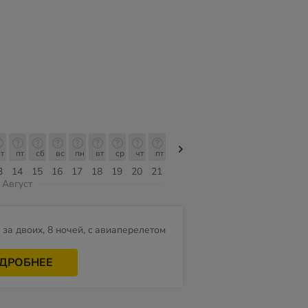
т
пт
сб
вс
пн
вт
ср
чт
пт
пт
сб
вс
пн
вт
ср
3
14
15
16
17
18
19
20
21
07
08
09
10
11
12
Август
за двоих, 8 ночей, c авиаперелетом
ДРОБНЕЕ