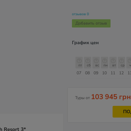
отзывов 0
Добавить отзыв
График цен
пт
сб
вс
пн
вт
ср
чт
пт
пт
сб
вс
пн
вт
ср
ч
14
15
16
17
18
19
20
21
07
08
09
10
11
12
1
Август
103 945 грн
Туры от
ПО
 Resort 3*