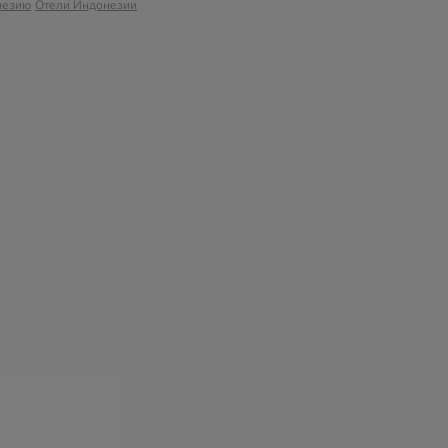
незию
Отели Индонезии