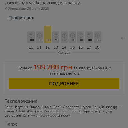
атмосферу с удобным выходом к пляжу.
// Обновлено 08 июля 2026
График цен
пн
вт
ср
чт
пт
сб
вс
пн
вт
10
11
12
13
14
15
16
17
18
Август
199 288 грн
Туры от
за двоих, 6 ночей, c
авиаперелетом
ПОДРОБНЕЕ
Расположение
Район Картика-Плаза, Кута, о. Бали. Аэропорт Нгурах-Рай (Денпасар) —
около 3–4 км. Аквапарк Waterbom Bali — 500 м. Торговые улицы и
рестораны Куты — в пешей доступности.
Пляж