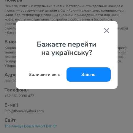
Номера
Номера, люксы и отдельные виллы. Категории: стандартные номера и
люксы — современный дизайн с балийскими акцентами, кондиционер,
мини-бар, телевизор с плоским экраном, принадлежности для чая и
кофе; виллы — отдельная постройка с собственным бассейном,
просторной ванной комнатой с гардеробной, двумя раковинами,
отдельной ванной и душевой кабиной; номера swim-up — прямой выход
к бассейну с лагуной.
В номерах
Бажаєте перейти
Кондиционер; мини-бар (комплиментарный — уточняется по категории);
на українську?
телевизор с плоским экраном; набор для чая и кофе; сейф; фен. Ванная
комната: ванна, отдельный душ, двойная раковина (в виллах и люксах),
гардеробная (в виллах), туалетные принадлежности премиум-класса.
Уборка: ежедневно. Room service: доступен.
Адрес
Залишити як є
Звісно
Jalan Kartika Plaza, Kuta, Bali 80361, Indonesia
Телефоны
+62 361 2090 477
Е-маil
info@theanvayabali.com
Сайт
The Anvaya Beach Resort Bali 5*