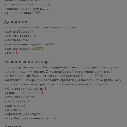
номера для некурящих
трансфер в/из аэропорта
оплата платежными картами
год реновации: 2016
Для детей
Семейные номера. Детское меню на завтрак.
детский бассейн
детская площадка
детский клуб
детское меню в ресторане
детская кроватка
няня
Развлечение и спорт
Спа-центр: массаж, скрабы, оздоровительные процедуры по уходу за
телом и лицом — платно. Открытые бассейны на территории, в том
числе лагунный. Барбекю. Аквапарк Waterbom Bali — в 500 м от
комплекса. Экскурсионная стойка: организация поездок по острову Бали,
в том числе к храмам, рисовым террасам и культурным объектам.
Спа или велнес-центр
прокат велосипедов
тренажерный зал
занятия йогой
диско-клуб
анимация
организация экскурсий
служба организации торжеств