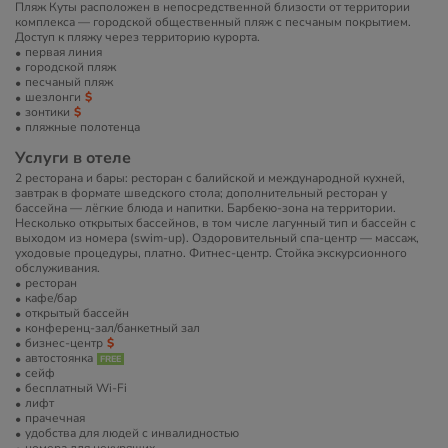
Пляж Куты расположен в непосредственной близости от территории
комплекса — городской общественный пляж с песчаным покрытием.
Доступ к пляжу через территорию курорта.
первая линия
городской пляж
песчаный пляж
шезлонги
зонтики
пляжные полотенца
Услуги в отеле
2 ресторана и бары: ресторан с балийской и международной кухней,
завтрак в формате шведского стола; дополнительный ресторан у
бассейна — лёгкие блюда и напитки. Барбекю-зона на территории.
Несколько открытых бассейнов, в том числе лагунный тип и бассейн с
выходом из номера (swim-up). Оздоровительный спа-центр — массаж,
уходовые процедуры, платно. Фитнес-центр. Стойка экскурсионного
обслуживания.
ресторан
кафе/бар
открытый бассейн
конференц-зал/банкетный зал
бизнес-центр
автостоянка
сейф
бесплатный Wi-Fi
лифт
прачечная
удобства для людей с инвалидностью