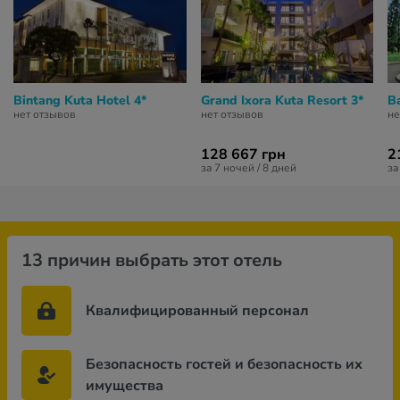
Bintang Kuta Hotel 4*
Grand Ixora Kuta Resort 3*
Ba
нет отзывов
нет отзывов
не
128 667 грн
2
за 7 ночей / 8 дней
за
13 причин выбрать этот отель
Квалифицированный персонал
Безопасность гостей и безопасность их
имущества