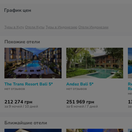
График цен
Туры в Куту
Отели Куты
Туры в Индонезию
Отели Индонезии
Похожие отели
The Trans Resort Bali 5*
Andaz Bali 5*
R
Re
нет отзывов
нет отзывов
не
212 274 грн
251 969 грн
1
за 9 ночей / 10 дней
за 6 ночей / 7 дней
за
Ближайшие отели