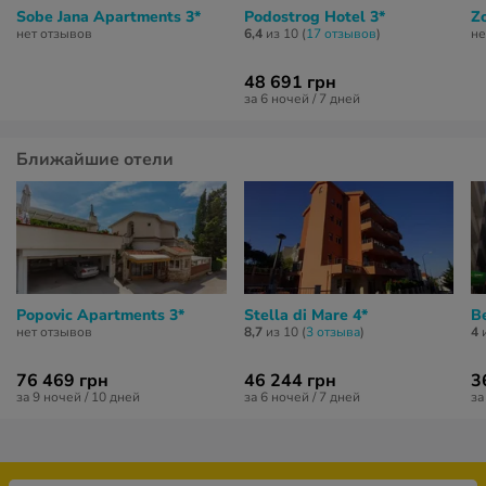
Sobe Jana Apartments 3*
Podostrog Hotel 3*
Zo
нет отзывов
6,4
из 10 (
17 отзывов
)
не
48 691 грн
за 6 ночей / 7 дней
Ближайшие отели
Popovic Apartments 3*
Stella di Mare 4*
Be
нет отзывов
8,7
из 10 (
3 отзывa
)
4
и
76 469 грн
46 244 грн
3
за 9 ночей / 10 дней
за 6 ночей / 7 дней
за