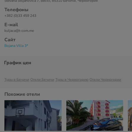
Stevana Štiljanovića 7, Bečići, 85310 Бечичи, Черногория
Телефоны
+382 (0)33 459 243
Е-маil
kuljaca@t-com.me
Сайт
Bojana Villa 3*
График цен
Туры в Бечичи
Отели Бечичи
Туры в Черногорию
Отели Черногории
Похожие отели