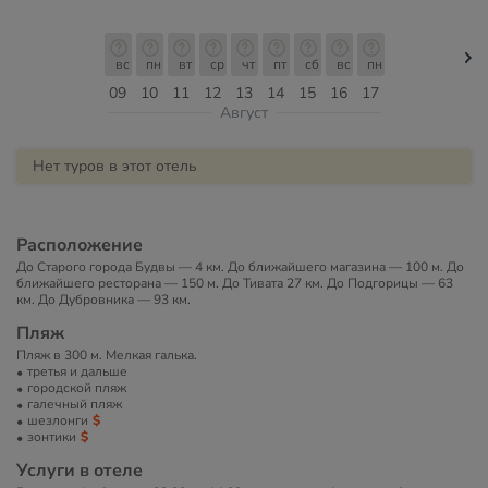
вс
пн
вт
ср
чт
пт
сб
вс
пн
09
10
11
12
13
14
15
16
17
Август
Нет туров в этот отель
Расположение
До Старого города Будвы — 4 км. До ближайшего магазина — 100 м. До
ближайшего ресторана — 150 м. До Тивата 27 км. До Подгорицы — 63
км. До Дубровника — 93 км.
Пляж
Пляж в 300 м. Мелкая галька.
третья и дальше
городской пляж
галечный пляж
шезлонги
зонтики
Услуги в отеле