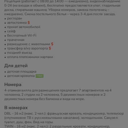
Рецепция (работает с 08:00 до 14:00 — ежедневно), видеонаблюдение
0-24 (на входах в объект), бесплатно предоставляется утюг, гладильная
доска, стиральная машина. Уборка номеров, замена полотенец –
ежедневно. Смена постельного белья – через 3-4 дня после заезда.
ресторан
автостоянка
прокат автомобилей
сейф
бесплатный Wi-Fi
прачечная
размещение с животными
трансфер в/из аэропорта
поздний выезд
оплата платежными картами
Для детей
детская площадка
детская кроватка
Номера
4-этажная вилла для размещения предлагает 7 апартаментов на 4
человека, 2 студии на 2 человека, 5 двухместных номеров и 2
двухместных номера без балкона и вида на море.
В номерах
DBL - 16 м2 (макс. 2 чел.): французская кровать, кондиционер, телевизор
(спутниковое ТВ c русскоязычными каналами), холодильник. Санузел:
туалет, душ, фен. Вид на горы.
TWIN - 16 м2 (макс. 2 чел.): 2 раздельные кровати, кондиционер,