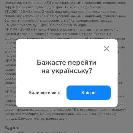
телевизор (спутниковое ТВ c русскоязычными каналами), холодильник,
терраса. Санузел: туалет, душ, фен. Боковой вид на море.
STUDIO - 18 м2 (макс. 2 чел.): французская кровать, кондиционер,
телевизор (спутниковое ТВ c русскоязычными каналами), холодильник,
балкон, мини-кухня (электроплита, мойка, холодильник, посуда).
Санузел: туалет, душ, фен. Боковой вид на море.
APP 04 - 35-40 м2 (макс. 4 чел.): апартамент состоит из гостинной с
кухней и спальни, санузла, террасы с видом на море. В спальне:
французская кровать (или 2 раздельные кровати), кондиционер, выход
на террасу. В гостинной: раскладной диван, кресла, телевизор
(спутниковое ТВ c русскоязычными каналами), выход на террасу, кухня:
электроплита, мойка, холодильник, чайник (или кофеварка), посуда.
Санузел: туалет, душ/ванная, фен.
Бажаєте перейти
APP 04+1 - 45 м2 (макс. 5 чел.): апартамент состоит из гостинной с
кухней и спальни, санузла, террасы с видом на море. В спальне: 2
на українську?
раздельные кровати, кондиционер, выход на террасу. В гостинной:
раскладной диван, раскладное кресло, телевизор (спутниковое ТВ c
русскоязычными каналами), выход на террасу, кухня: электроплита,
мойка, холодильник, чайник (или кофеварка), посуда. Санузел: туалет,
ванная, фен.
APP 04 DUPLEX - 40 м2 (макс. 4 чел.): двухуровневый апартамент
Залишити як є
Звісно
состоит из гостинной с кухней на первом этаже, спальной комнаты - на
втором этаже, 2-х террас с видом на море (на 1-м и 2-м этажах). В
спальне: французская кровать, кондиционер. В гостинной: раскладной
диван, кресла, телевизор (спутниковое ТВ c русскоязычными каналами),
кухня: электроплита, мойка, холодильник, чайник (или кофеварка),
посуда. Санузел: туалет, ванная, фен.
Адрес