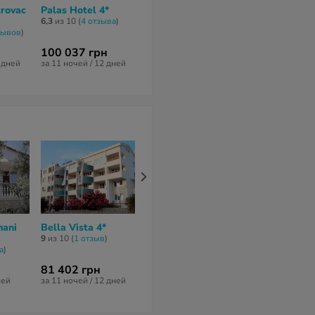
trovac
Palas Hotel 4*
Carine Resort
Montefila Sp
Medun 4*
Hotel 4*
6,3
из 10 (
4 отзывa
)
зывов
)
нет отзывов
нет отзывов
100 037 грн
94 561 грн
44 079 грн
2 дней
за 11 ночей / 12 дней
за 8 ночей / 9 дней
за 7 ночей / 8 
mani
Bella Vista 4*
Sunraf Apart Hotel
Maja Villa 3*
4*
9
из 10 (
1 отзыв
)
8,2
из 10 (
6 отз
a
)
нет отзывов
81 402 грн
122 011 грн
33 280 грн
ней
за 11 ночей / 12 дней
за 7 ночей / 8 дней
за 6 ночей / 7 