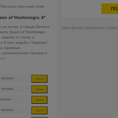
Песчано-галечный пляж
ПО
een of Montenegro 4*
 на холме, в городе Бечичи,
Туры в Бечичи
Отели Бечичи
Туры в
Casino Queen of Montenegro
. ходьбы от отеля, а
— в 8 мин. ходьбы. Подходит
и, одиноких
, романтических поездок и
026
человек
Цена
человек
Цена
еловек
Цена
человек
Цена