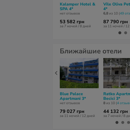
Kalamper Hotel &
Vile Oliva Pe
SPA 4*
4*
нет отзывов
6,8
из 10 (
49 от
53 582 грн
87 790 грн
за 7 ночей / 8 дней
за 11 ночей / 1
Ближайшие отели
Blue Palace
Ratko Apart
Apartmani 3*
Beсiсi 3*
нет отзывов
8
из 10 (
4 отзыв
79 027 грн
44 132 грн
за 11 ночей / 12 дней
за 7 ночей / 8 д