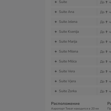
Suite
До
ч
Suite Ana
До
ч
Suite Jelena
До
ч
Suite Ksenija
До
ч
Suite Marija
До
ч
Suite Milena
До
ч
Suite Milica
До
ч
Suite Vera
До
ч
Suite Vjera
До
ч
Suite Zorka
До
ч
Расположение
Р
Аэропорт Тиват находится в 20 км
Пр