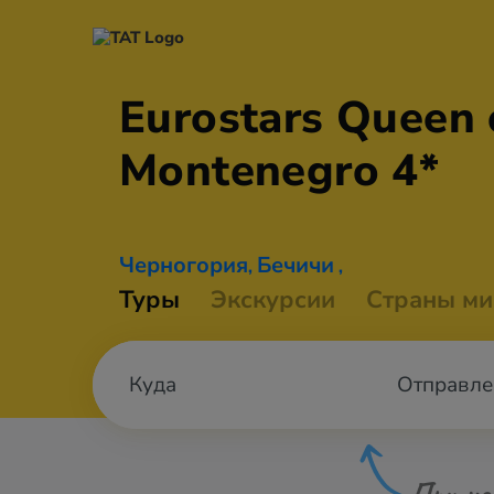
Eurostars Queen 
Montenegro 4*
Черногория
Бечичи
,
,
Туры
Экскурсии
Страны ми
Отправле
При не