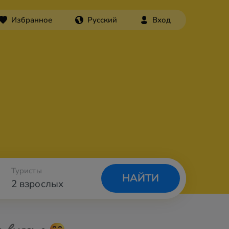
Избранное
Русский
Вход
Туристы
НАЙТИ
2 взрослых
а вылета