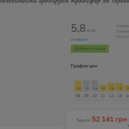
5,8
Номер
из 10
Серви
Чистот
отзывов 9
Добавить отзыв
График цен
сб
вс
пн
вт
ср
чт
пт
сб
сб
вс
пн
вт
ср
чт
п
15
16
17
18
19
20
21
22
08
09
10
11
12
13
1
Август
52 141 грн
Туры от