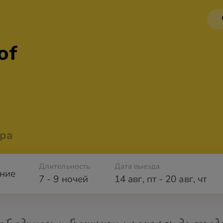
of
ра
Длительность
Дата выезда
ние
7 - 9 ночей
14 авг
,
пт
-
20 авг
,
чт
обходимости бронируем трансфер до город