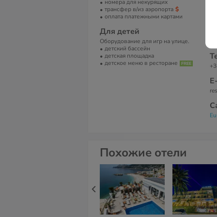
номера для некурящих
ду
трансфер в/из аэропорта
пр
оплата платежными картами
А
Для детей
Ul
Оборудование для игр на улице.
Бу
детский бассейн
Т
детская площадка
детское меню в ресторане
+3
Е
re
С
Eu
Похожие отели