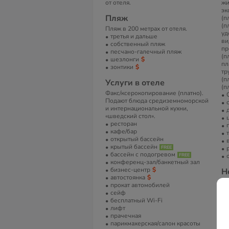
от отеля.
жи
эк
Пляж
(п
(п
Пляж в 200 метрах от отеля.
уд
третья и дальше
ви
собственный пляж
пр
песчано-галечный пляж
(п
шезлонги
пл
зонтики
тр
(п
Услуги в отеле
(п
Факс/ксерокопирование (платно).
Подают блюда средиземноморской
и интернациональной кухни,
«шведский стол».
ресторан
кафе/бар
открытый бассейн
крытый бассейн
бассейн с подогревом
конференц-зал/банкетный зал
бизнес-центр
Н
автостоянка
Вс
прокат автомобилей
сейф
В
бесплатный Wi-Fi
лифт
Те
прачечная
ка
парикмахерская/салон красоты
ко