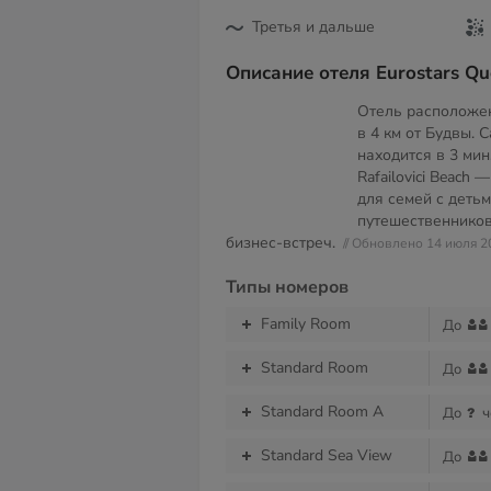
Третья и дальше
Описание отеля Eurostars Qu
Отель расположен
в 4 км от Будвы. 
находится в 3 мин
Rafailovici Beach 
для семей с детьм
путешественников
бизнес-встреч.
// Обновлено 14 июля 2
Типы номеров
Family Room
До
Standard Room
До
Standard Room A
До
ч
Standard Sea View
До