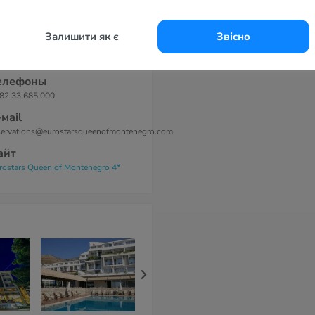
шем, феном и туалетными
инадлежностями.
дрес
Залишити як є
Звісно
. narodnog fronta b.b., 85310
два, Черногория.
елефоны
82 33 685 000
-маil
servations@eurostarsqueenofmontenegro.com
айт
rostars Queen of Montenegro 4*