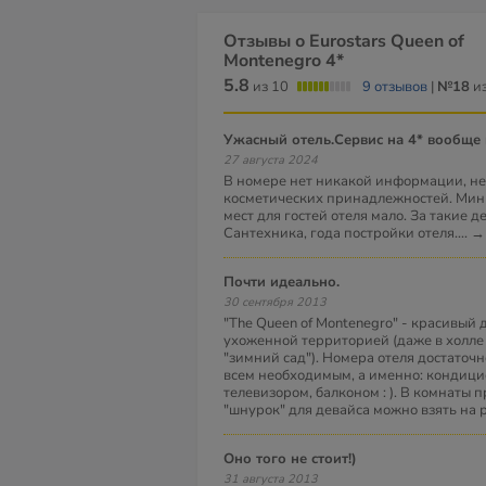
Отзывы о Eurostars Queen of
Montenegro 4*
5.8
из 10
9 отзывов
|
№18
из
Ужасный отель.Сервис на 4* вообще
27 августа 2024
В номере нет никакой информации, нет
косметических принадлежностей. Мини
мест для гостей отеля мало. За такие 
Сантехника, года постройки отеля.
...
→
Почти идеально.
30 сентября 2013
"The Queen of Montenegro" - красивый 
ухоженной территорией (даже в холле
"зимний сад"). Номера отеля достаточ
всем необходимым, а именно: кондици
телевизором, балконом : ). В комнаты
"шнурок" для девайса можно взять на 
Оно того не стоит!)
31 августа 2013