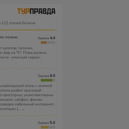
 121 отелей Бечичи
 не похож.
4.0
Оценка
 халатов, тапочек,
-бар на "0". Пляж далеко,
деньги- ужасный сервис.
8.0
Оценка
дизайнерский отель с зеленой
 отеля разбит красивый
но просторны, укомплектованы
онером, сейфом, феном,
 проведен кабельный интеренет,
ресепшен (
...
→
5.0
Оценка