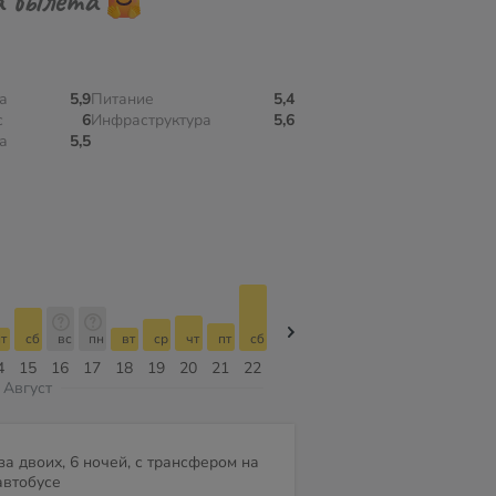
а
5,9
Питание
5,4
с
6
Инфраструктура
5,6
а
5,5
т
сб
вс
пн
вт
ср
чт
пт
сб
сб
вс
пн
вт
ср
чт
4
15
16
17
18
19
20
21
22
08
09
10
11
12
13
Август
за двоих, 6 ночей, с трансфером на
автобусе