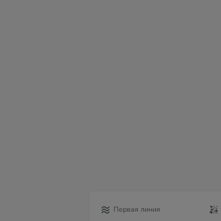
пт
сб
вс
пн
вт
ср
чт
07
08
09
10
11
12
13
Первая линия