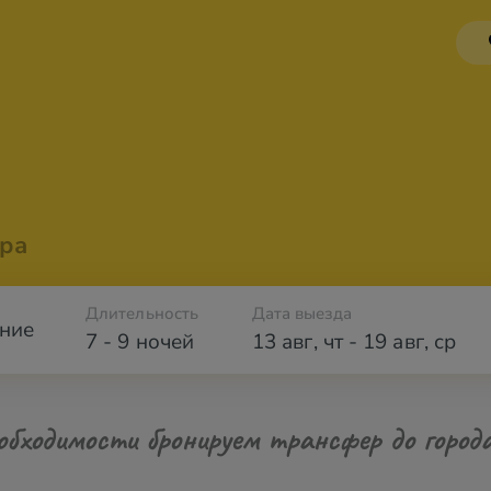
ра
Длительность
Дата выезда
ние
7 - 9 ночей
13 авг
,
чт
-
19 авг
,
ср
обходимости бронируем трансфер до город