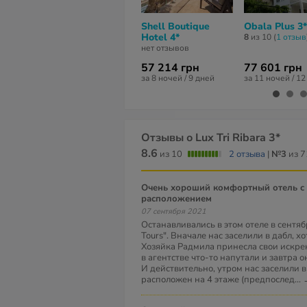
Shell Boutique
Obala Plus 3*
Hotel 4*
8
из 10 (
1 отзыв
нет отзывов
57 214 грн
77 601 грн
за 8 ночей / 9 дней
за 11 ночей / 1
Отзывы о Lux Tri Ribara 3*
8.6
из 10
2 отзыва
|
№3
из 7
Очень хороший комфортный отель с отличным
расположением
07 сентября 2021
Останавливались в этом отеле в сентя
Tours". Вначале нас заселили в дабл, х
Хозяйка Радмила принесла свои искрен
в агентстве что-то напутали и завтра о
И действительно, утром нас заселили 
расположен на 4 этаже (предпослед
...