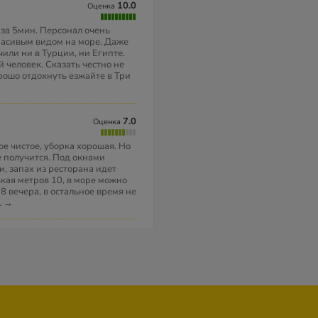
10.0
Оценка
 за 5мин. Персонал очень
расивым видом на море. Даже
или ни в Турции, ни Египте.
 человек. Сказать честно не
орошо отдохнуть езжайте в Три
7.0
Оценка
ое чистое, уборка хорошая. Но
е получится. Под окнами
и, запах из ресторана идет
кая метров 10, в море можно
 8 вечера, в остальное время не
..
→