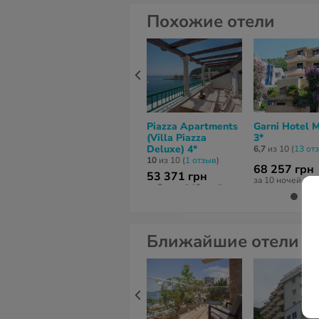
Похожие отели
Piazza Apartments
Garni Hotel 
(Villa Piazza
3*
Deluxe) 4*
6,7
из 10 (
13 от
10
из 10 (
1 отзыв
)
68 257 грн
53 371 грн
за 10 ночей / 1
за 8 ночей / 9 дней
Ближайшие отели