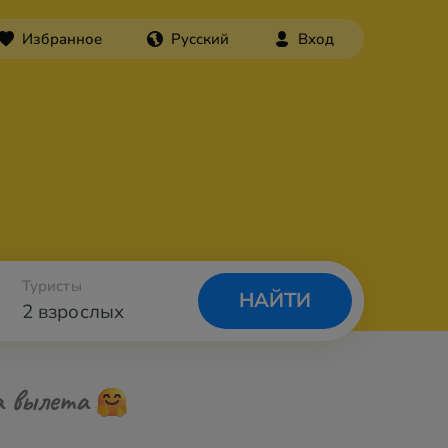
Избранное
Русский
Вход
Туристы
НАЙТИ
2 взрослых
а вылета