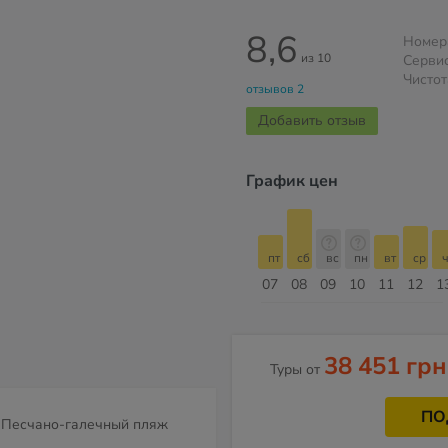
8,6
Номер
из 10
Серви
Чистот
отзывов 2
Добавить отзыв
График цен
пт
сб
вс
пн
вт
ср
чт
пт
пт
сб
вс
пн
вт
ср
ч
14
15
16
17
18
19
20
21
07
08
09
10
11
12
1
Август
38 451 грн
Туры от
ПО
Песчано-галечный пляж