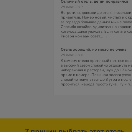
Отличный отель, детям понравился
29 июня 2019
Встретили, довезли до отеля, поселили
приветлив. Номер новый, чистый и с к
за гораздо большие деньги мы не получ
Спасибо хозяйке, удивительно хороший
хотелось даже уезжать. Если хотите х
Рибаря мой вам совет
...
→
Отель хороший, но место не очень
28 июня 2014
К самому отелю претензий нет, все нов
в высокий сезон спокойно отдохнуть н
набережная и ресторан, шум до 12 ноч
прямо в номера. Пляжная полоса узень
спокойно покупаться до 8 утра и после
пробиться, народа просто туча. Ну и п
.
7 причин выбрать этот отель