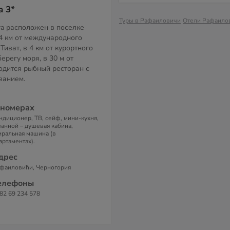
a 3*
Туры в Рафаиловичи
Отели Рафаило
ara расположен в поселке
4 км от международного
Тиват, в 4 км от курортного
берегу моря, в 30 м от
одится рыбный ресторан с
ванием.
 номерах
ндиционер, ТВ, сейф, мини-кухня,
ванной – душевая кабина,
иральная машина (в
артаментах).
дрес
фаиловићи, Черногория
елефоны
82 69 234 578