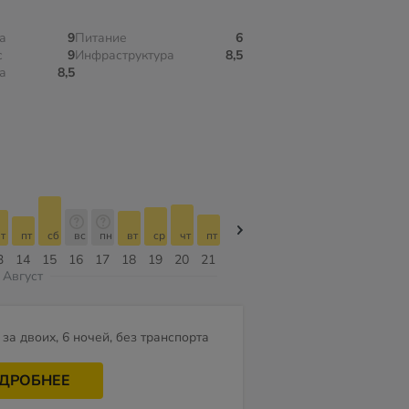
а
9
Питание
6
с
9
Инфраструктура
8,5
а
8,5
т
пт
сб
вс
пн
вт
ср
чт
пт
пт
сб
вс
пн
вт
ср
3
14
15
16
17
18
19
20
21
07
08
09
10
11
12
Август
за двоих, 6 ночей, без транспорта
ДРОБНЕЕ