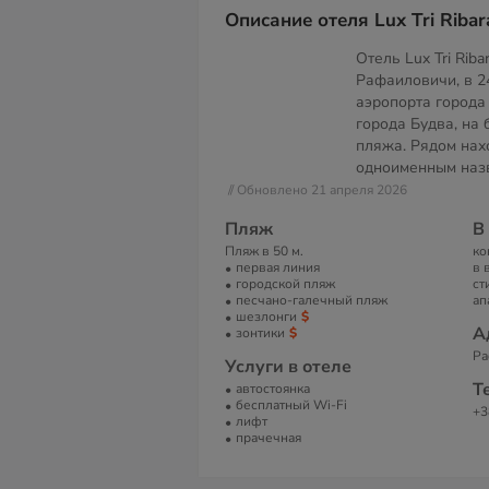
Описание отеля Lux Tri Ribar
Отель Lux Tri Rib
Рафаиловичи, в 2
аэропорта города 
города Будва, на 
пляжа. Рядом нах
одноименным наз
// Обновлено 21 апреля 2026
Пляж
В
Пляж в 50 м.
ко
первая линия
в 
городской пляж
ст
песчано-галечный пляж
ап
шезлонги
А
зонтики
Ра
Услуги в отеле
Т
автостоянка
бесплатный Wi-Fi
+3
лифт
прачечная