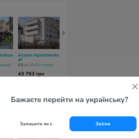
Meduza
Azzuro Apartments
Apartments Vila
Nova Budva 
4*
Mare 3*
нет отзывов
зывов
)
6,5
из 10 (
31 отзыв
)
4,5
из 10 (
2 отзывa
)
43 763 грн
43 393 грн
46 666 грн
1 дней
за 7 ночей / 8 дней
за 7 ночей / 8 дней
за 7 ночей / 8 
Бажаєте перейти на українську?
Залишити як є
Звісно