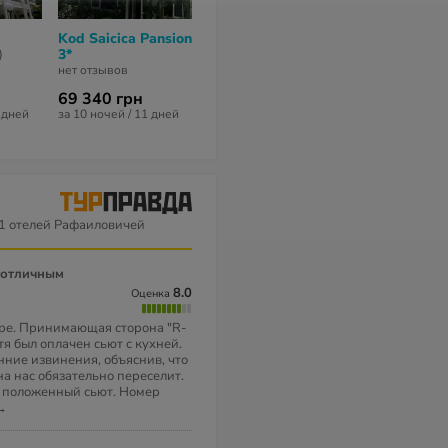
Kod Saicica Pansion
Aleksandar Hotel
Jelena Apart
3*
4*
27 3*
)
нет отзывов
нет отзывов
8,1
из 10 (
8 отз
69 340 грн
122 790 грн
55 748 грн
2 дней
за 10 ночей / 11 дней
за 11 ночей / 12 дней
за 10 ночей / 1
1 отелей Рафаиловичей
8.0
Оценка
бре. Принимающая сторона "R-
отя был оплачен сьют с кухней.
ние извинения, объяснив, что
на нас обязательно переселит.
в положенный сьют. Номер
→