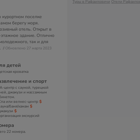
Туры в Рафаиловичи
Отели Рафаило
в курортном поселке
амом берегу моря.
зивный отель. Открыт в
8-этажное здание. Отлично
молодежного, так и для
.
// Обновлено 27 марта 2023
ля детей
детская кроватка
азвлечение и спорт
A-центр с сауной, турецкой
ней, джакузи и массажным
бинетом.
Спа или велнес-центр
сауна/баня/хамам
джакузи
организация экскурсий
омера
его 22 номера.