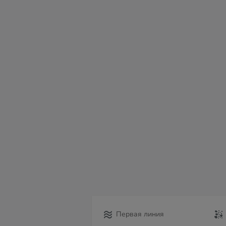
вс
пн
вт
ср
чт
пт
с
09
10
11
12
13
14
15
Первая линия