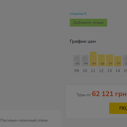
отзывов 0
Добавить отзыв
График цен
б
вс
пн
вт
ср
чт
пт
сб
вс
вс
пн
вт
ср
чт
пт
с
16
17
18
19
20
21
22
23
09
10
11
12
13
14
1
Август
62 121 грн
Туры от
ПО
Песчано-галечный пляж