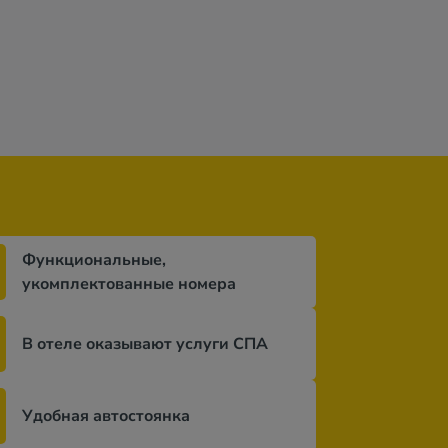
н
80 590 грн
55 768 грн
43 727 грн
4 дней
за 11 ночей / 12 дней
за 10 ночей / 11 дней
за 6 ночей / 7 
Функциональные,
укомплектованные номера
В отеле оказывают услуги СПА
Удобная автостоянка