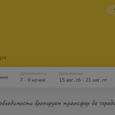
ра
Длительность
Дата выезда
ние
7 - 9 ночей
15 авг
,
сб
-
21 авг
,
пт
обходимости бронируем трансфер до город