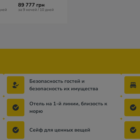
8,5
из 10 (
4 отзывa
)
89 777 грн
100 075 гр
63 296 грн
дней
за 9 ночей / 10 дней
за 13 ночей / 1
за 10 ночей / 11 дней
Безопасность гостей и
безопасность их имущества
Отель на 1-й линии, близость к
морю
Сейф для ценных вещей