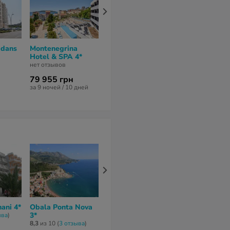
adans
Montenegrina
Ponta Plaza Hotel
Tate Boutiqu
Hotel & SPA 4*
& Spa 4*
Hotel 4*
нет отзывов
нет отзывов
нет отзывов
79 955 грн
138 667 грн
58 091 грн
за 9 ночей / 10 дней
за 11 ночей / 12 дней
за 6 ночей / 7 
ani 4*
Obala Ponta Nova
Monaco
Rafailovici
3*
Apartments Stevic
Apartments 
ывa
)
4*
8,3
из 10 (
3 отзывa
)
нет отзывов