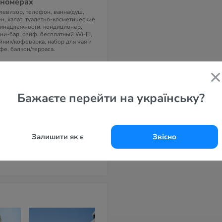
 номерах
левизор, телефон, ванна/душ,
н, халат, туалетно-косметические
инадлежности, кондиционер,
ни-бар, сейф, бесплатный Wi-Fi,
йник/кофеварка, набор для чая и
фе, балкон/терраса.
дрес
failovici, Obala bb, 85315 Будва,
рногория
Бажаєте перейти на українську?
елефоны
382 33 682 575
-маil
fo@zetahotel.me
Залишити як є
Звісно
айт
ta 4*