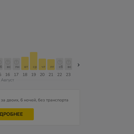
б
вс
пн
вт
ср
чт
пт
сб
вс
вс
пн
вт
ср
чт
пт
5
16
17
18
19
20
21
22
23
09
10
11
12
13
14
Август
за двоих, 6 ночей, без транспорта
ДРОБНЕЕ