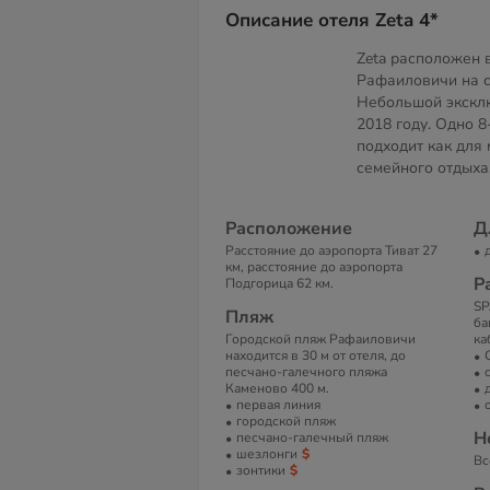
Описание отеля Zeta 4*
Zeta расположен 
Рафаиловичи на с
Небольшой эксклю
2018 году. Одно 
подходит как для 
семейного отдыха
Расположение
Д
Расстояние до аэропорта Тиват 27
км, расстояние до аэропорта
Р
Подгорица 62 км.
SP
Пляж
ба
Городской пляж Рафаиловичи
ка
находится в 30 м от отеля, до
песчано-галечного пляжа
Каменово 400 м.
первая линия
городской пляж
Н
песчано-галечный пляж
шезлонги
Вс
зонтики