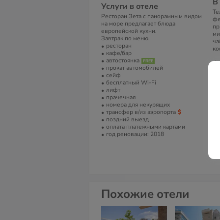
В
Услуги в отеле
Те
Ресторан Зета с панорамным видом
фе
на море предлагает блюда
пр
европейской кухни.
ми
Завтрак по меню.
ча
ресторан
ко
кафе/бар
автостоянка
А
прокат автомобилей
Ra
сейф
Че
бесплатный Wi-Fi
лифт
Т
прачечная
номера для некурящих
+ 
трансфер в/из аэропорта
поздний выезд
Е
оплата платежными картами
in
год реновации: 2018
С
Ze
Похожие отели