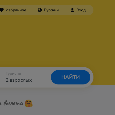
Избранное
Русский
Вход
Туристы
НАЙТИ
2 взрослых
а вылета