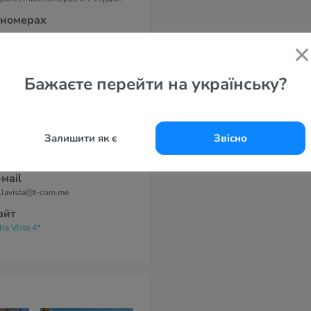
 номерах
ель располагает номерами и
артаментами с кондиционером,
-телевизором с кабельными
налами, бесплатным Wi-Fi, мини-
хней и балконом.
Бажаєте перейти на українську?
дрес
rina Becica bb, 85310 Будва,
рногория
Залишити як є
Звісно
елефоны
l: +382 (0)33 471-377
-маil
llavista@t-com.me
айт
lla Vista 4*