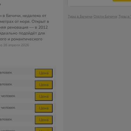
*
 в Бечичи, недалеко от
Туры в Бечичи
Отели Бечичи
Туры в
метрах от моря. ​Открыт в
дняя реновация — в 2012
 идеально подойдёт для
ного и романтического
но 16 апреля 2026
еловек
Цена
еловек
Цена
человек
Цена
человек
Цена
еловек
Цена