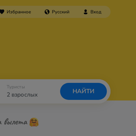
Избранное
Русский
Вход
Туристы
НАЙТИ
2 взрослых
а вылета