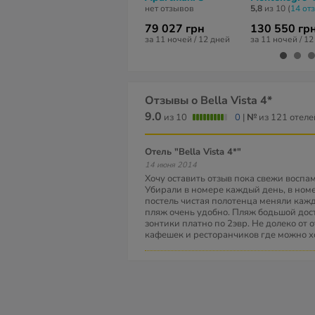
нет отзывов
5,8
из 10 (
14 от
79 027 грн
130 550 гр
за 11 ночей / 12 дней
за 11 ночей / 1
Отзывы о Bella Vista 4*
9.0
из 10
0
|
№
из 121 отеле
Отель "Bella Vista 4*"
14 июня 2014
Хочу оставить отзыв пока свежи воспа
Убирали в номере каждый день, в номе
постель чистая полотенца меняли кажд
пляж очень удобно. Пляж бодьшой дос
зонтики платно по 2эвр. Не долеко от 
кафешек и ресторанчиков где можно х