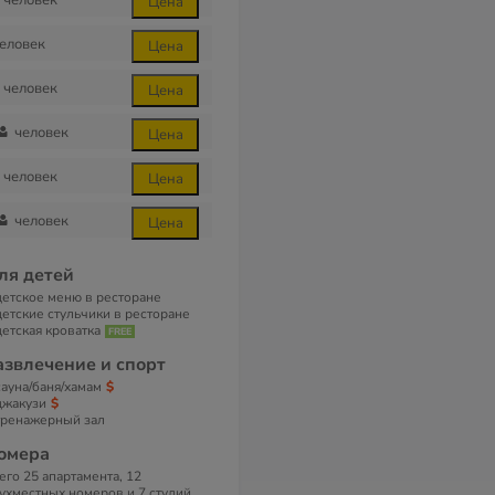
человек
Цена
еловек
Цена
человек
Цена
человек
Цена
человек
Цена
человек
Цена
ля детей
детское меню в ресторане
детские стульчики в ресторане
детская кроватка
азвлечение и спорт
сауна/баня/хамам
джакузи
тренажерный зал
омера
его 25 апартамента, 12
ухместных номеров и 7 студий.