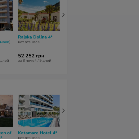
Rajska Dolina 4*
Exclusive Hotel 4*
Spa Resort B
4*
зывов
)
нет отзывов
нет отзывов
нет отзывов
52 252 грн
58 053 грн
64 867 грн
2 дней
за 8 ночей / 9 дней
за 8 ночей / 9 дней
за 9 ночей / 10
een of
Katamare Hotel 4*
Casa Al Mare
Domador 3*
*
Residence 4*
нет отзывов
8
из 10 (
1 отзы