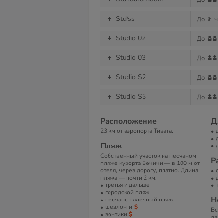
До
Std/ss
До
ч
Studio 02
До
Studio 03
До
Studio S2
До
Studio S3
До
Расположение
Д
23 км от аэропорта Тивата.
Пляж
Собственный участок на песчаном
Р
пляже курорта Бечичи — в 100 м от
отеля, через дорогу, платно. Длина
пляжа — почти 2 км.
третья и дальше
городской пляж
Н
песчано-галечный пляж
шезлонги
Вс
зонтики
дв