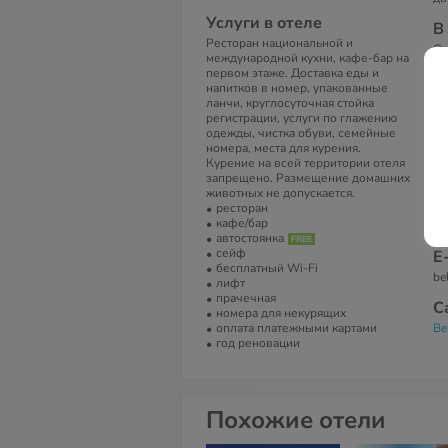
Услуги в отеле
В
Ресторан национальной и
От
международной кухни, кафе-бар на
ап
первом этаже. Доставка еды и
ЖК
напитков в номер, упакованные
ка
ланчи, круглосуточная стойка
ку
регистрации, услуги по глажению
одежды, чистка обуви, семейные
А
номера, места для курения.
Ma
Курение на всей территории отеля
Че
запрещено. Размещение домашних
животных не допускается.
Т
ресторан
кафе/бар
Te
автостоянка
сейф
Е
бесплатный Wi-Fi
be
лифт
прачечная
С
номера для некурящих
оплата платежными картами
Be
год реновации
Похожие отели