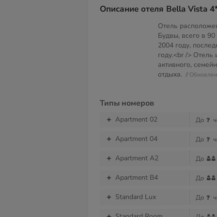
Описание отеля Bella Vista 4
Отель расположен
Будвы, всего в 90 
2004 году, после
году.<br /> Отель
активного, семей
отдыха.
// Обновле
Типы номеров
Apartment 02
До
ч
Apartment 04
До
ч
Apartment A2
До
Apartment B4
До
Standard Lux
До
ч
Standard Room