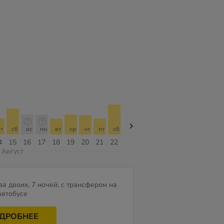
т
сб
вс
пн
вт
ср
чт
пт
сб
сб
вс
пн
вт
ср
чт
4
15
16
17
18
19
20
21
22
08
09
10
11
12
13
Август
за двоих, 7 ночей, с трансфером на
автобусе
ДРОБНЕЕ