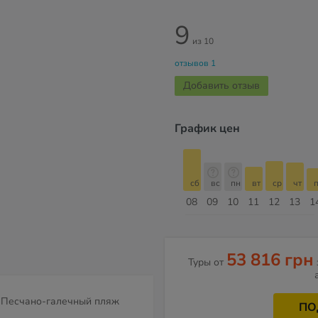
9
из 10
отзывов 1
Добавить отзыв
График цен
сб
вс
пн
вт
ср
чт
пт
сб
сб
вс
пн
вт
ср
чт
п
15
16
17
18
19
20
21
22
08
09
10
11
12
13
1
Август
53 816 грн
Туры от
Песчано-галечный пляж
ПО