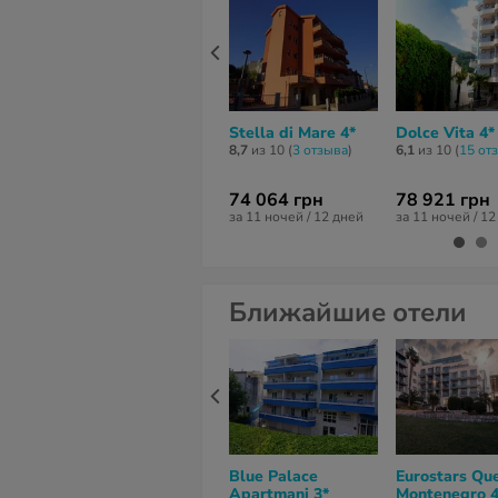
Stella di Mare 4*
Dolce Vita 4*
8,7
из 10 (
3 отзывa
)
6,1
из 10 (
15 от
74 064 грн
78 921 грн
за 11 ночей / 12 дней
за 11 ночей / 1
Ближайшие отели
Blue Palace
Eurostars Qu
Apartmani 3*
Montenegro 4