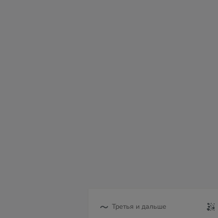
сб
вс
пн
вт
ср
чт
пт
08
09
10
11
12
13
14
Третья и дальше