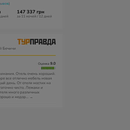
зывов
)
2
из 10 (
1 отзыв
)
н
147 337 грн
77 443 грн
65 037 грн
2 дней
за 11 ночей / 12 дней
за 10 ночей / 11 дней
за 7 ночей / 8 
й Бечичи
9.0
Оценка
минания. Отель очень хороший.
ре все отлично мебель новая
ый день. От отеля мостик на
таточно чисто. Лежаки и
отеля много различных
орошо и недор
...
→